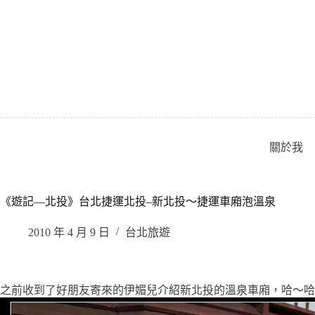
跳
至
主
要
內
容
關於我
《遊記—北投》台北捷運北投–新北投～捷運車廂泡溫泉
2010 年 4 月 9 日
台北旅遊
之前收到了好朋友寄來的伊媚兒介紹新北投的溫泉車廂，哈～哈