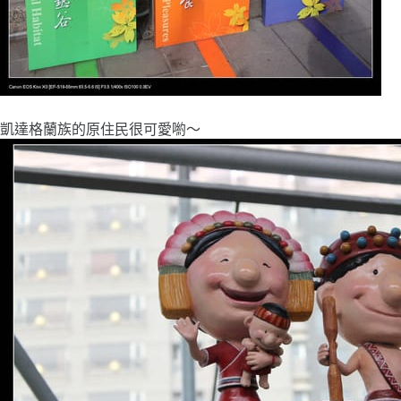
凱達格蘭族的原住民很可愛喲～