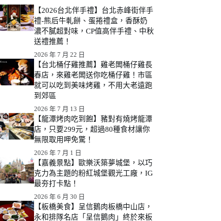
【2026台北伴手禮】台北赤峰街伴手
禮-熊后牛軋餅、蛋捲禮盒，香酥奶
濃不膩超對味，CP值高伴手禮、中秋
送禮推薦！
2026 年 7 月 22 日
【台北桶仔雞推薦】雞老闆桶仔雞長
春店，來雞老闆送你吃桶仔雞！市區
就可以吃到美味烤雞，不用大老遠跑
到郊區
2026 年 7 月 13 日
【龍潭烤肉吃到飽】豬對有燒烤龍潭
店，只要299元，超過80種食材讓你
無限取用呷免驚！
2026 年 7 月 1 日
【嘉義景點】歐樂沃築夢城堡，以巧
克力為主題的粉紅城堡觀光工廠，IG
最夯打卡點！
2026 年 6 月 30 日
【板橋美食】呈信鵝肉板橋中山店，
永和排隊名店「呈信鵝肉」終於來板