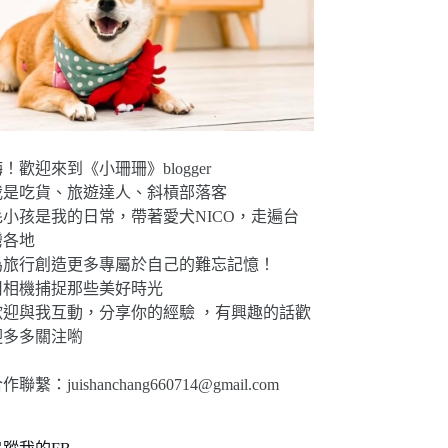
！歡迎來到《小珊珊》blogger
我是吃貨、旅遊達人、斜槓部落客
毛小孩是我的日常，帶著愛犬NICO，走遍台
灣各地
為旅行創造更多專屬於自己的難忘記憶！
用相機捕捉那些美好時光
歡迎與我互動，分享你的經驗 ，有興趣的話歡
迎多多關注喲
合作聯繫：
juishanchang660714@gmail.com