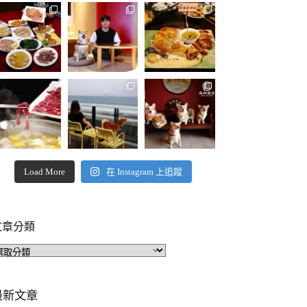
Load More
在 Instagram 上追蹤
文章分類
文
章
分
類
最新文章