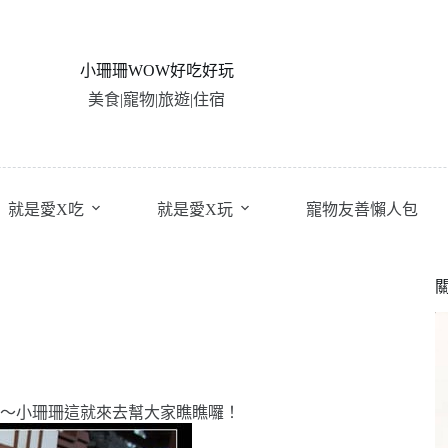
小珊珊WOW好吃好玩
美食|寵物|旅遊|住宿
就是愛X吃
就是愛X玩
寵物友善懶人包
～小珊珊這就來去幫大家瞧瞧囉！