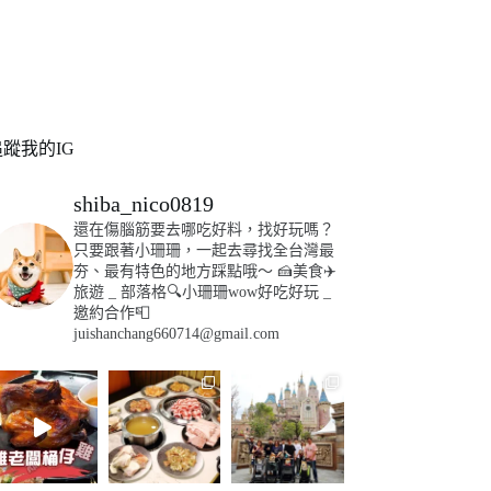
追蹤我的IG
shiba_nico0819
還在傷腦筋要去哪吃好料，找好玩嗎？
只要跟著小珊珊，一起去尋找全台灣最
夯、最有特色的地方踩點哦～
🍰美食✈️
旅遊
_
部落格🔍小珊珊wow好吃好玩
_
邀約合作📮
juishanchang660714@gmail.com