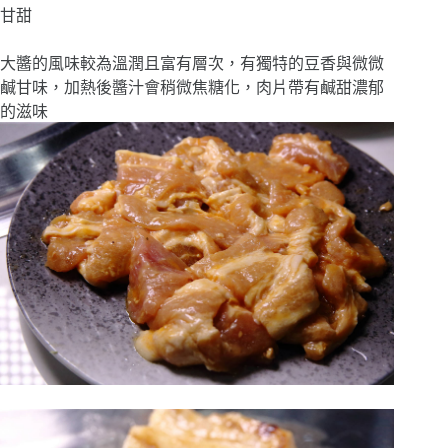
甘甜
大醬的風味較為溫潤且富有層次，有獨特的豆香與微微
鹹甘味，加熱後醬汁會稍微焦糖化，肉片帶有鹹甜濃郁
的滋味