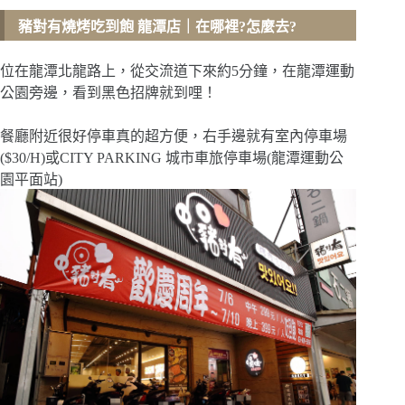
豬對有燒烤吃到飽 龍潭店
｜在哪裡?怎麼去?
位在龍潭北龍路上，從交流道下來約5分鐘，在龍潭運動
公園旁邊，看到黑色招牌就到哩！
餐廳附近很好停車真的超方便，右手邊就有室內停車場
($30/H)或CITY PARKING 城市車旅停車場(龍潭運動公
園平面站)