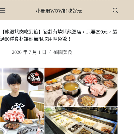
跳
小珊珊WOW好吃好玩
至
主
要
【龍潭烤肉吃到飽】豬對有燒烤龍潭店，只要299元，超
內
過80種食材讓你無限取用呷免驚！
容
2026 年 7 月 1 日
桃園美食