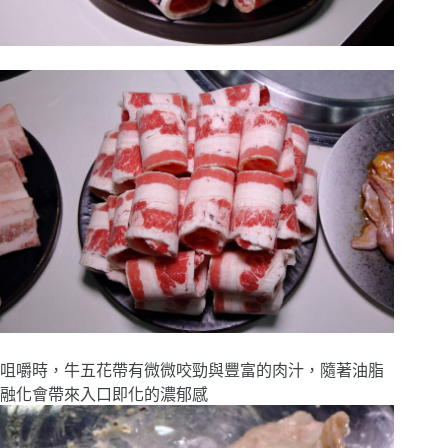
咀嚼時，牛五花帶有微微咬勁與豐富的肉汁，隨著油脂
融化會帶來入口即化的濃郁感