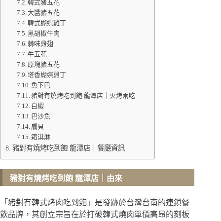
韓式豬五花
大醬豬五花
韓式蝴蝶雞丁
黑胡椒牛肉
蒜味雞翅
牛五花
原塊豬五花
塔香蝴蝶雞丁
魚下巴
豬對有燒烤吃到飽 龍潭店｜火烤兩吃
白蝦
巴沙魚
扇貝
霜淇淋
豬對有燒烤吃到飽 龍潭店｜餐廳資訊
豬對有燒烤吃到飽 龍潭店
｜由來
「豬對有韓式烤肉吃到飽」是發跡於台灣台南的連鎖餐
飲品牌，其創立宗旨在於打破韓式燒肉單價高昂的刻板