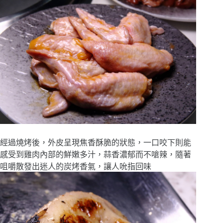
經過燒烤後，外皮呈現焦香酥脆的狀態，一口咬下則能
感受到雞肉內部的鮮嫩多汁，蒜香濃郁而不嗆辣，隨著
咀嚼散發出迷人的炭烤香氣，讓人吮指回味