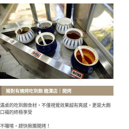
豬對有燒烤吃到飽 龍潭店
｜開烤
滿桌的吃到飽食材，不僅視覺效果超有爽感，更是大飽
口福的終極享受
不囉嗦，趕快揪團開烤！