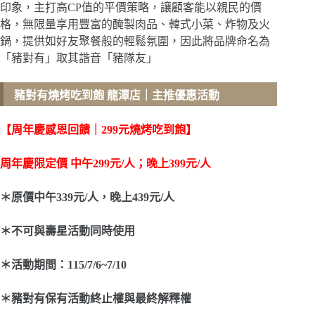
印象，主打高CP值的平價策略，讓顧客能以親民的價
格，無限量享用豐富的醃製肉品、韓式小菜、炸物及火
鍋，提供如好友聚餐般的輕鬆氛圍，因此將品牌命名為
「豬對有」取其諧音「豬隊友」
豬對有燒烤吃到飽 龍潭店
｜主推優惠活動
【周年慶感恩回饋｜299元燒烤吃到飽】
周年慶限定價 中午299元/人；晚上399元/人
＊原價中午339元/人，晚上439元/人
＊不可與壽星活動同時使用
＊活動期間：115/7/6~7/10
＊豬對有保有活動終止權與最終解釋權