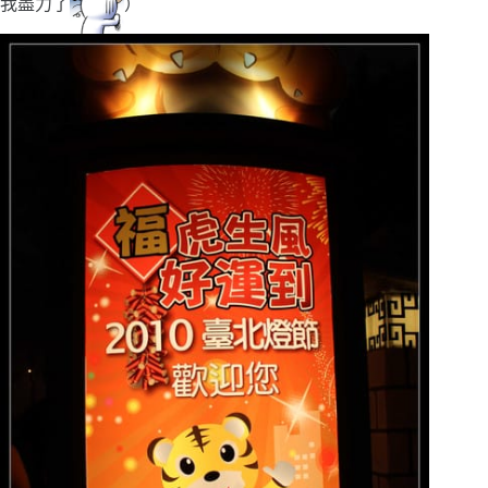
我盡力了
）