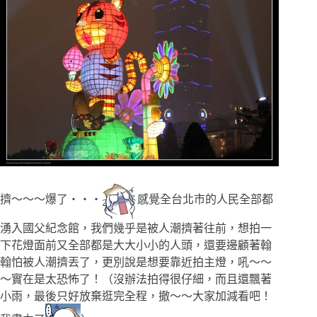
擠～～～爆了‧‧‧
感覺全台北市的人民全部都
湧入國父紀念館，我們幾乎是被人潮擠著往前，想拍一
下花燈面前又全部都是大大小小的人頭，還要邊顧著翰
翰怕被人潮擠丟了，更別說是想要靠近拍主燈，吼～～
～實在是太恐怖了！（沒辦法拍得很仔細，而且還飄著
小雨，最後只好放棄逛完全程，撤～～大家加減看吧！