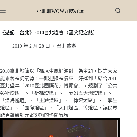
跳
小珊珊WOW好吃好玩
至
主
要
《遊記—台北》2010台北燈會（國父紀念館）
內
容
2010 年 2 月 28 日
台北旅遊
2010臺北燈節以「福虎生風好運到」為主題，期許大家
能乘著福虎氣勢，一起迎接福氣來、好運到！結合2010
臺北盛事「2010臺北國際花卉博覽會」，規劃了「公共
藝術燈區」、「祈福燈區」、「夢幻五大洲燈區」、
「燈海隧道」、「主題燈區」、「傳統燈區」、「學生
燈區」、「國際燈區」、「入口燈區」等燈區，讓民眾
能更體驗到元宵燈節的熱鬧氣氛