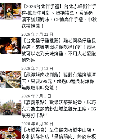
【2026台北伴手禮】台北赤峰街伴手
禮-熊后牛軋餅、蛋捲禮盒，香酥奶
濃不膩超對味，CP值高伴手禮、中秋
送禮推薦！
2026 年 7 月 22 日
【台北桶仔雞推薦】雞老闆桶仔雞長
春店，來雞老闆送你吃桶仔雞！市區
就可以吃到美味烤雞，不用大老遠跑
到郊區
2026 年 7 月 13 日
【龍潭烤肉吃到飽】豬對有燒烤龍潭
店，只要299元，超過80種食材讓你
無限取用呷免驚！
2026 年 7 月 1 日
【嘉義景點】歐樂沃築夢城堡，以巧
克力為主題的粉紅城堡觀光工廠，IG
最夯打卡點！
2026 年 6 月 30 日
【板橋美食】呈信鵝肉板橋中山店，
永和排隊名店「呈信鵝肉」終於來板