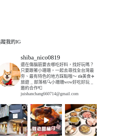
追蹤我的IG
shiba_nico0819
還在傷腦筋要去哪吃好料，找好玩嗎？
只要跟著小珊珊，一起去尋找全台灣最
夯、最有特色的地方踩點哦～
🍰美食✈️
旅遊
_
部落格🔍小珊珊wow好吃好玩
_
邀約合作📮
juishanchang660714@gmail.com