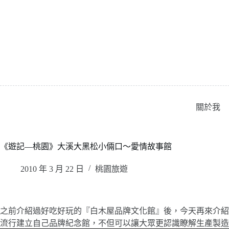
跳
至
主
要
內
容
關於我
《遊記—桃園》大溪大黑松小倆口～愛情故事館
2010 年 3 月 22 日
桃園旅遊
之前介紹過好吃好玩的『白木屋品牌文化館』後，今天再來介紹
流行建立自己品牌紀念館，不但可以讓大眾更認識瞭解生產製造