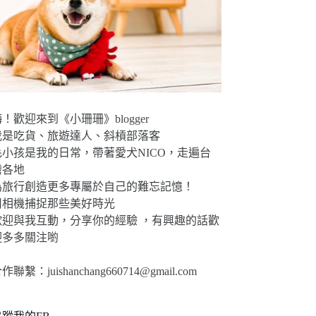
！歡迎來到《小珊珊》blogger
我是吃貨、旅遊達人、斜槓部落客
毛小孩是我的日常，帶著愛犬NICO，走遍台
灣各地
為旅行創造更多專屬於自己的難忘記憶！
用相機捕捉那些美好時光
歡迎與我互動，分享你的經驗 ，有興趣的話歡
迎多多關注喲
合作聯繫：
juishanchang660714@gmail.com