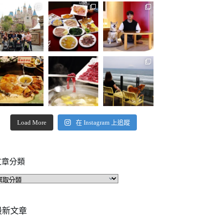
Load More
在 Instagram 上追蹤
文章分類
文
章
分
類
最新文章