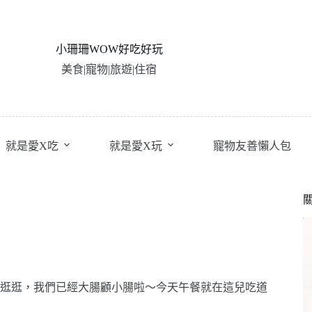
小珊珊WOW好吃好玩
美食|寵物|旅遊|住宿
就是愛X吃
就是愛X玩
寵物友善懶人包
逛逛，我們已經大腸顧小腸啦～今天午餐就在這兒吃道