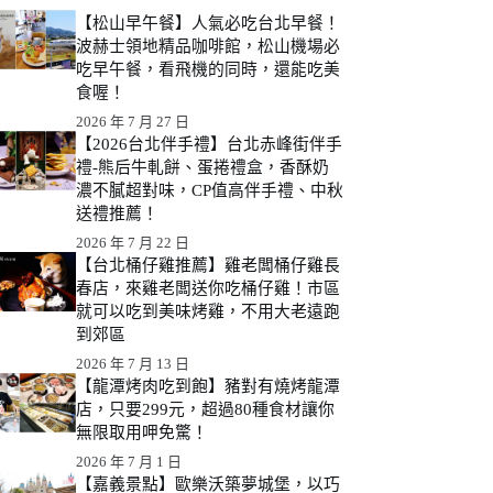
【松山早午餐】人氣必吃台北早餐！
波赫士領地精品咖啡館，松山機場必
吃早午餐，看飛機的同時，還能吃美
食喔！
2026 年 7 月 27 日
【2026台北伴手禮】台北赤峰街伴手
禮-熊后牛軋餅、蛋捲禮盒，香酥奶
濃不膩超對味，CP值高伴手禮、中秋
送禮推薦！
2026 年 7 月 22 日
【台北桶仔雞推薦】雞老闆桶仔雞長
春店，來雞老闆送你吃桶仔雞！市區
就可以吃到美味烤雞，不用大老遠跑
到郊區
2026 年 7 月 13 日
【龍潭烤肉吃到飽】豬對有燒烤龍潭
店，只要299元，超過80種食材讓你
無限取用呷免驚！
2026 年 7 月 1 日
【嘉義景點】歐樂沃築夢城堡，以巧