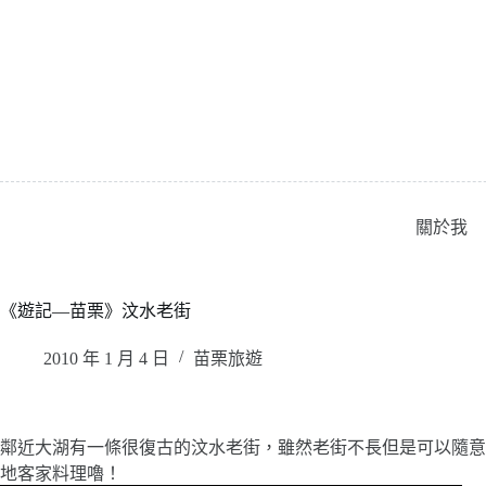
跳
至
主
要
內
容
關於我
《遊記—苗栗》汶水老街
2010 年 1 月 4 日
苗栗旅遊
鄰近大湖有一條很復古的汶水老街，雖然老街不長但是可以隨意
地客家料理嚕！