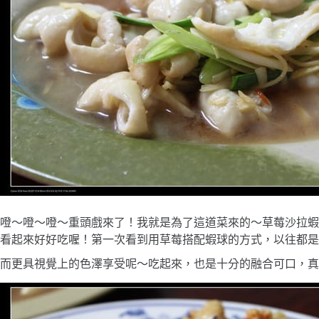
噔～噔～噔～重頭戲來了！我就是為了這道菜來的～草莓沙拉蝦
看起來好好吃喔！第一次看到用草莓搭配蝦球的方式，以往都是
而更具視覺上的色澤享受呢～吃起來，也是十分的融合可口，真