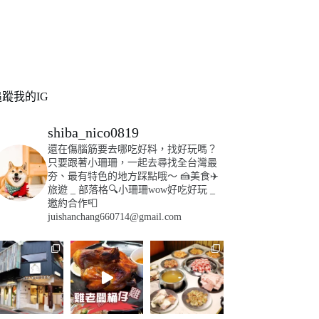
追蹤我的IG
shiba_nico0819
還在傷腦筋要去哪吃好料，找好玩嗎？
只要跟著小珊珊，一起去尋找全台灣最
夯、最有特色的地方踩點哦～
🍰美食✈️
旅遊
_
部落格🔍小珊珊wow好吃好玩
_
邀約合作📮
juishanchang660714@gmail.com