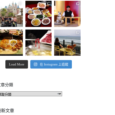
Load More
在 Instagram 上追蹤
文章分類
文
章
分
類
最新文章