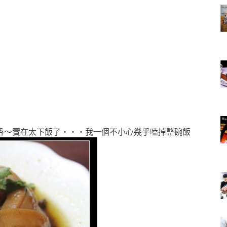
個香～實在太下飯了‧‧‧我一個不小心幾乎嗑掉整碗飯