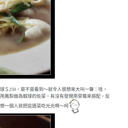
球＄250，是不是看到～就令人很想來大叫一聲：哇，
用鳳梨做為蝦球的佐菜，有沒有發現用草莓來搭配，反
想一個人就把這道菜吃光光啊～呵