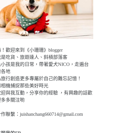
！歡迎來到《小珊珊》blogger
我是吃貨、旅遊達人、斜槓部落客
毛小孩是我的日常，帶著愛犬NICO，走遍台
灣各地
為旅行創造更多專屬於自己的難忘記憶！
用相機捕捉那些美好時光
歡迎與我互動，分享你的經驗 ，有興趣的話歡
迎多多關注喲
合作聯繫：
juishanchang660714@gmail.com