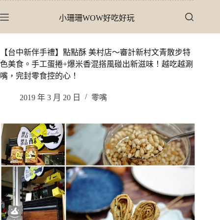
跳
小珊珊WOW好吃好玩
至
主
要
【台中新伴手禮】點點酥 美村店〜審計新村文青散步特
內
色美食。手工蛋捲+爆米香混搭風碰出新滋味！越吃越涮
容
嘴，完封零食控的心！
2019 年 3 月 20 日
零嘴