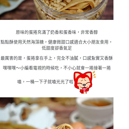
原味的蛋捲充滿了奶香和蛋香味，非常香醇
點點酥使用天然海藻糖，健康微甜口感適合大小朋友食用，
低甜度卻香氣足
最厲害的是，蛋捲拿在手上，完全不油膩，口感紮實又香酥
嘿嘿嘿
〜小編
看電視的時候吃，不小心就會一捲接著一捲
嗑，一桶一下子就嗑光光了啦