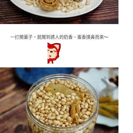
一打開蓋子，就聞到誘人的奶香、蛋香撲鼻而來〜