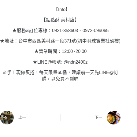
【
Info
】
【
點點酥 美村店
】
★服務&訂位專線：
0921-358603
、0972-099065
★
地址
：
台中市西區美村路一段371號(初中羽球實業社騎樓)
★
營業時間
：
12:00~20:00
★
LINE@
帳號: @ndn2490z
※手工現做蛋捲，每天限量60桶，建議前一天先LINE@訂
購，以免買不到喔
上一
下一