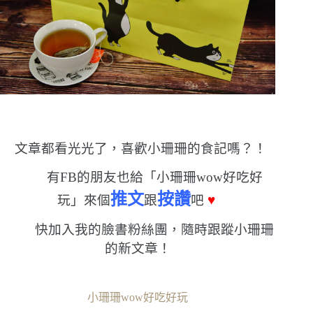
文章都看光光了，喜歡小珊珊的食記嗎？！
有FB的朋友也給「小珊珊wow好吃好
推文
按讚
玩」來個
跟
吧
♥
快加入我的臉書粉絲團，隨時跟蹤小珊珊
的新文章！
小珊珊wow好吃好玩