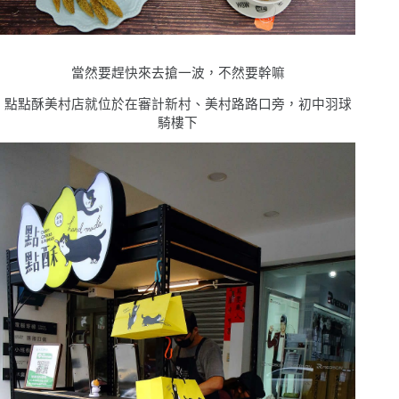
當然要趕快來去搶一波，不然要幹嘛
點點酥美村店就位於在審計新村、美村路路口旁，初中羽球
騎樓下