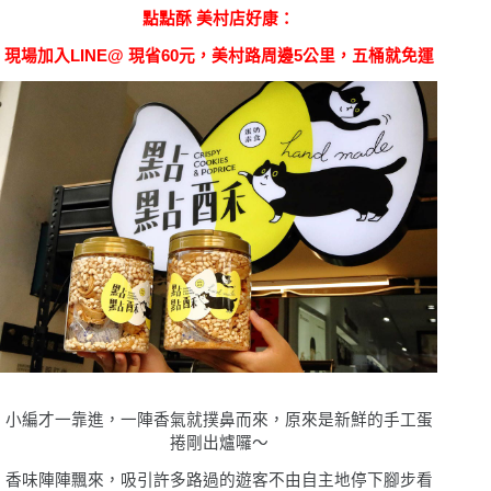
點點酥 美村店好康
：
現場加入LINE@ 現省60元，美村路周邊5公里，五桶就免運
小編才一靠進，一陣香氣就撲鼻而來，原來是新鮮的手工蛋
捲剛出爐囉〜
香味陣陣飄來，吸引許多路過的遊客不由自主地停下腳步看