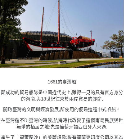
1661
的臺灣船
鄭成功的貿易船隊是中國近代史上,難得一見的具有官方身分
的海商,與18世紀往來於兩岸貿易的郊商,
開啟臺灣的文明與經濟發展,所使用的便是這種中式帆船。
在臺灣還不叫臺灣的時候,航海時代改變了這個南島民族與世
無爭的栖居之地:先是葡萄牙語西班牙人來過,
產生了「福爾摩沙」的美麗想像;後有荷蘭東印度公司以其為