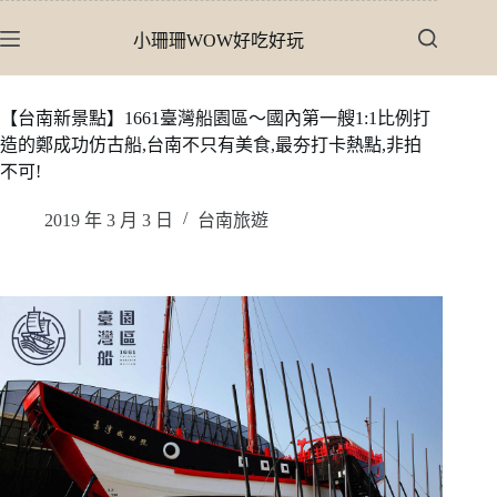
跳
小珊珊WOW好吃好玩
至
主
要
【台南新景點】1661臺灣船園區〜國內第一艘1:1比例打
內
造的鄭成功仿古船,台南不只有美食,最夯打卡熱點,非拍
容
不可!
2019 年 3 月 3 日
台南旅遊