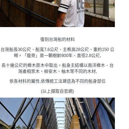
復刻台灣船的材料
台灣船長30公尺、船寬7.6公尺、主桅高28公尺、重約150 公
噸。「龍骨」是一顆樹齡800年、直徑2.8公尺,
長十幾公尺的櫸木原木中取出。船身主結構以南洋櫸木、台
灣產相思木、柳安木、柚木等不同的木材,
依各材料的屬性,依傳統工法建造為不同的船身部位
(
以上擷取自官網)