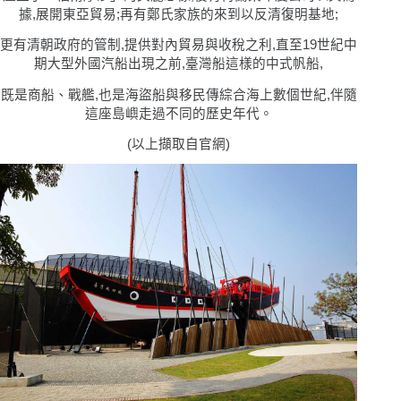
據,展開東亞貿易;再有鄭氏家族的來到以反清復明基地;
更有清朝政府的管制,提供對內貿易與收稅之利,直至19世紀中
期大型外國汽船出現之前,臺灣船這樣的中式帆船,
既是商船、戰艦,也是海盜船與移民傳綜合海上數個世紀,伴隨
這座島嶼走過不同的歷史年代。
(
以上擷取自官網)