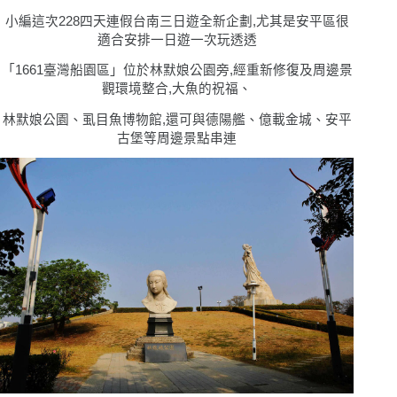
小編這次228四天連假台南三日遊全新企劃,尤其是安平區很
適合安排一日遊一次玩透透
「1661臺灣船園區」位於林默娘公園旁,經重新修復及周邊景
觀環境整合,大魚的祝福、
林默娘公園、
虱目魚博物館,
還可與德陽艦、億載金城、安平
古堡等周邊景點串連