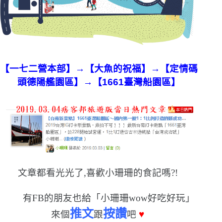
【一七二營本部】
→
【大魚的祝福】
→
【定情碼
頭德陽艦園區】
→
【1661臺灣船園區】
文章都看光光了,喜歡小珊珊的食記嗎?!
有FB的朋友也給「小珊珊wow好吃好玩」
推文
按讚
來個
跟
吧
♥