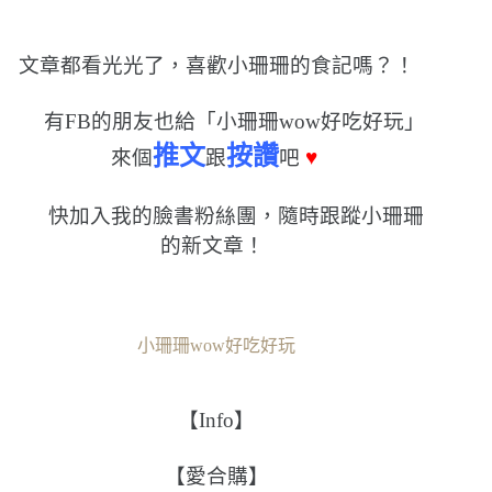
文章都看光光了，喜歡小珊珊的食記嗎？！
有FB的朋友也給「小珊珊wow好吃好玩」
推文
按讚
來個
跟
吧
♥
快加入我的臉書粉絲團，隨時跟蹤小珊珊
的新文章！
小珊珊wow好吃好玩
【Info】
【愛合購】