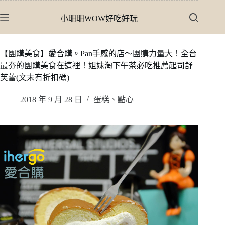
跳
小珊珊WOW好吃好玩
至
主
要
【團購美食】愛合購。Pan手感的店〜團購力量大！全台
內
最夯的團購美食在這裡！姐妹淘下午茶必吃推薦起司舒
容
芙蕾(文末有折扣碼)
2018 年 9 月 28 日
蛋糕、點心