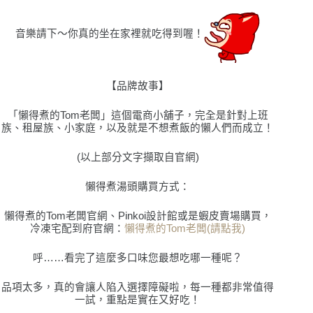
音樂請下〜你真的坐在家裡就吃得到喔！
【品牌故事】
「懶得煮的Tom老闆」這個電商小舖子，完全是針對上班
族、租屋族、小家庭，以及就是不想煮飯的懶人們而成立！
(以上部分文字擷取自官網)
懶得煮湯頭購買⽅式：
懶得煮的Tom⽼闆官網、Pinkoi設計館或是蝦⽪賣場購買，
冷凍宅配到府官網
：
懶得煮的
Tom
老闆
(
請點我
)
呼……看完了這麼多口味您最想吃哪一種呢？
品項太多，真的會讓人陷入選擇障礙啦，每一種都非常值得
一試，重點是實在又好吃！