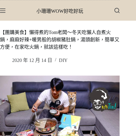
跳
小珊珊WOW好吃好玩
至
主
要
【團購美食】懶得煮的Tom老闆〜冬天吃懶人自煮火
內
鍋，麻麻好辣+暖男般的胡椒豬肚鍋，湯頭創新，簡單又
容
方便，在家吃火鍋，就該這樣吃！
2020 年 12 月 14 日
DIY