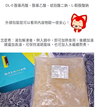
DL-0
胺基丙酸、胺基
⼄
酸、琥珀酸
⼆
鈉、
L-
麩胺酸鈉
外頭包裝就可以看到內容物歐
〜
很安心！
怎麼煮：湯包解凍後，倒入鍋中，即可加熱食
⽤
，
後續加湯
建議加
⾼
湯，可保持湯頭
風味，也可加入
⽔繼續熬煮。