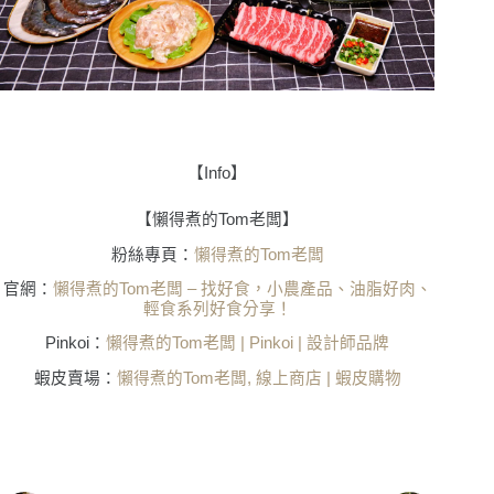
【
Info
】
【懶得煮的Tom老闆】
粉絲專頁
：
懶得煮的Tom老闆
官網：
懶得煮的
Tom
老闆
–
找好食，小農產品、油脂好肉、
輕食系列好食分享！
Pinkoi：
懶得煮的
Tom
老闆
| Pinkoi |
設計師品牌
蝦⽪賣場：
懶得煮的
Tom
老闆
,
線上商店
|
蝦皮購物