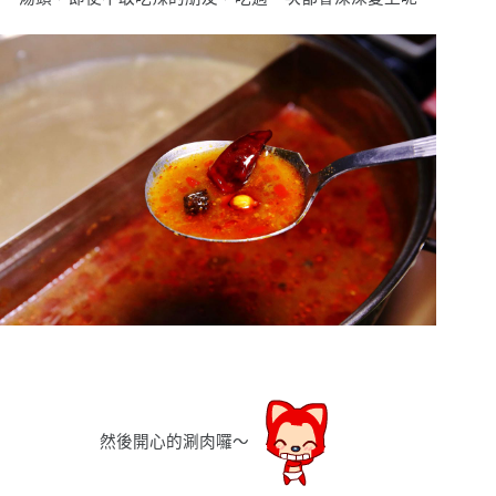
然後開心的涮肉囉
〜