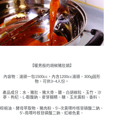
【暖男般的胡椒豬肚鍋】
內容物：湯頭
⼀
包
1500cc
，內含
1200cc
湯頭，
300g
固形
物，可供
3~4
⼈
份。
產品成分：
⽔
、豬肚、豬
⼤
骨、鹽、
⽩
胡椒粒、
⽟⽵
、沙
蔘、枸杞、
L-
麩酸鈉、
⿆
芽
糊精、糖、
⽟⽶
澱粉、
⾹
料、
棕梠油、酵母萃取物、豬
⾁
粉、
5
′
–
次
⿈
嘌呤核苷磷酸
⼆
鈉、
5
′
–
⿃
嘌呤核苷磷酸
⼆
鈉、紅椒
⾊
素、