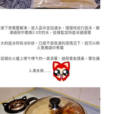
接下來需要解凍，放入盆中並加滿水，慢慢地自行退冰，解
凍過程中需換
2-3
次的水，這樣能加快退冰速度喔
大約退冰到有冰砂狀，已經不是很凍的很情況下，就可以倒
入鴛鴦鍋中煮囉
這鍋在火爐上噗ㄘ噗ㄘ的一直滾著，過程香氣撲鼻，實在讓
人凍未條……