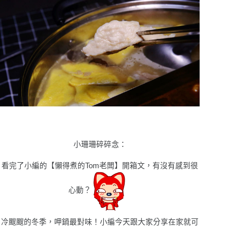
小珊珊碎碎念
：
看完了小編的
【懶得煮的Tom老闆】
開箱文，有沒有感到很
心動？
冷颼颼的冬季，呷鍋最對味！小編今天跟大家分享在家就可