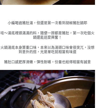
小編喝過豬肚湯，但還是第一次看到胡椒豬肚鍋耶
哇
〜
湯底裡頭滿滿的料，隨便一撈都是豬肚，第一次吃個火
鍋還能這麼興奮！
火鍋湯底本身算重口味，本來以為湯頭口味會很突兀，沒想
到意外的搭，光是單吃就相當有味道
豬肚口感肥厚滑嫩，彈性耐嚼，份量也給得相當有誠意