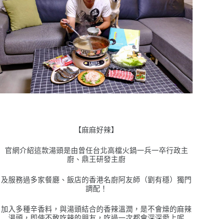
【麻麻好辣】
官網介紹這款湯頭是由曾任台北
⾼
檔
⽕
鍋
⼀
兵
⼀
卒
⾏
政主
廚、鼎王研發主
廚
及服務過多家餐廳、飯店的
⾹
港名廚阿友師（劉有穩）獨
⾨
調配！
加入多種辛香料，與湯頭結合的香辣溫潤，是不會燥的麻辣
湯頭，即使不敢吃辣的朋友，吃過一次都會深深愛上呢