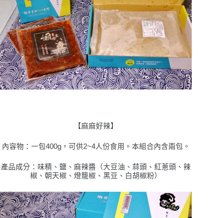
【麻麻好辣】
內容物：
⼀
包
400g
，可供
2~4
⼈
份食
⽤
。本組合內含兩包。
產品成分：味精、鹽、麻辣醬（
⼤⾖
油、蒜頭、紅蔥頭、辣
椒、朝天椒、燈籠椒、
⿊
⾖
、
⽩胡椒粉）