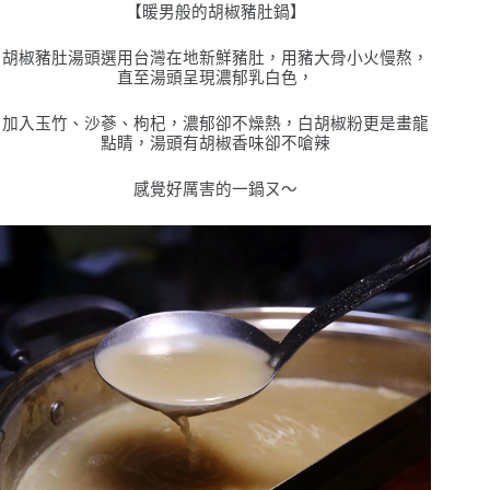
【暖男般的胡椒豬肚鍋】
胡椒豬肚湯頭選
⽤
台灣在地新鮮豬肚，
⽤
豬
⼤
骨
⼩⽕
慢熬，
直至湯頭呈現濃郁
乳
⽩⾊
，
加入
⽟⽵
、沙蔘、枸杞，濃郁卻不燥熱，
⽩
胡椒粉更是畫龍
點睛
，湯頭有胡椒
⾹
味卻不嗆辣
感覺好厲害的一鍋ㄡ
〜