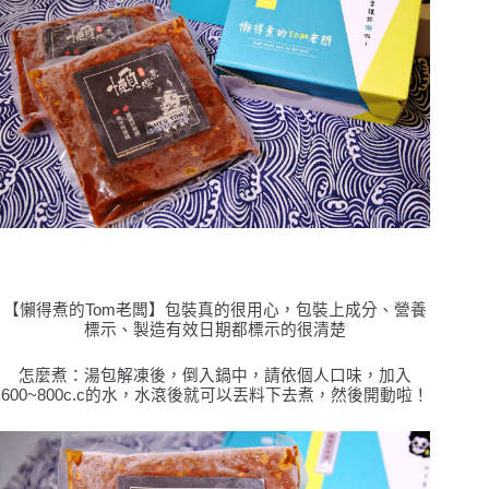
【懶得煮的Tom老闆】
包裝真的很用心，包裝上成分、營養
標示、製造有效日期都標示的很清楚
怎麼煮：湯包解凍後，倒入鍋中，請依個
⼈口
味，加入
600~800c.c
的
⽔
，
⽔
滾後就可
以丟料下去煮，然後開動啦！