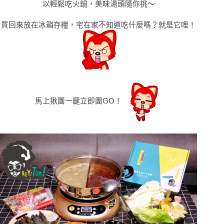
以輕鬆吃火鍋，美味湯頭隨你挑
〜
買回來放在冰箱存糧，宅在家不知道吃什麼嗎？就是它哩！
馬上揪團一鍵立即團
GO
！