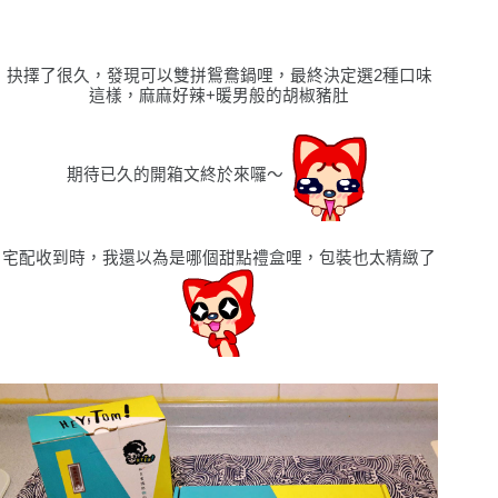
抉擇了很久，發現可以雙拼鴛鴦鍋哩，最終決定選2種口味
這樣，麻麻好辣+暖男般的胡椒豬肚
期待已久的開箱文終於來囉
〜
宅配收到時，我還以為是哪個甜點禮盒哩，包裝也太精緻了