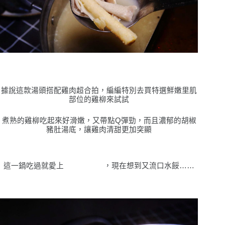
據說這款湯頭搭配雞肉超合拍，編編特別去買特選鮮嫩里肌
部位的雞柳來試試
煮熟的雞柳吃起來好滑嫩，又帶點
Q
彈勁，而且濃郁的胡椒
豬肚湯底，讓雞肉清甜更加突顯
這一鍋吃過就愛上
，現在想到又流口水餒
……