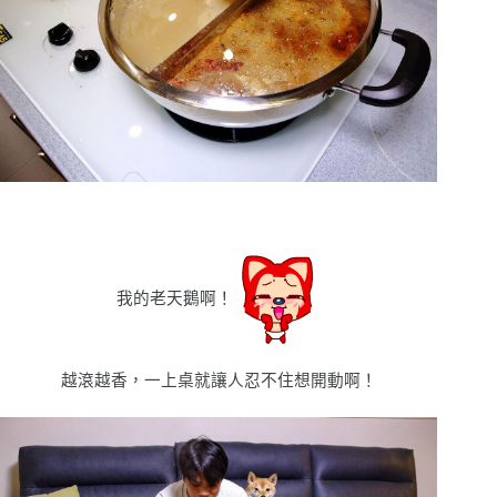
我的老天鵝啊！
越滾越香，一上桌就讓人忍不住想開動啊！