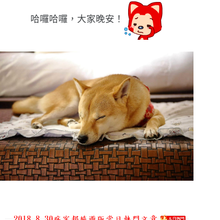
哈囉哈囉，大家晚安！