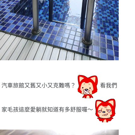
汽車旅館又舊又小又克難嗎？
看我們
家毛孩這麼愛躺就知道有多舒服囉〜