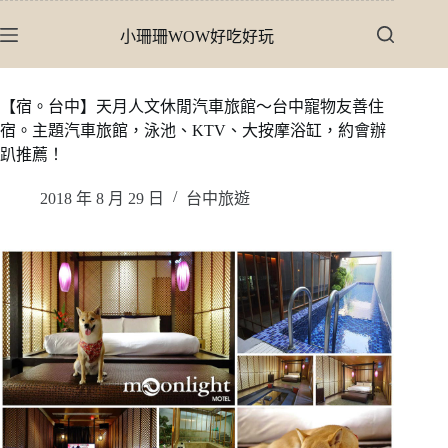
跳
小珊珊WOW好吃好玩
至
主
要
【宿。台中】天月人文休閒汽車旅館〜台中寵物友善住
內
宿。主題汽車旅館，泳池、KTV、大按摩浴缸，約會辦
容
趴推薦！
2018 年 8 月 29 日
台中旅遊