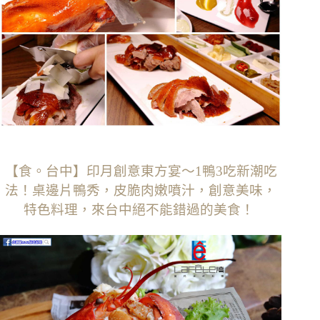
【食。台中】印月創意東方宴〜1鴨3吃新潮吃
法！桌邊片鴨秀，皮脆肉嫩噴汁，創意美味，
特色料理，來台中絕不能錯過的美食！