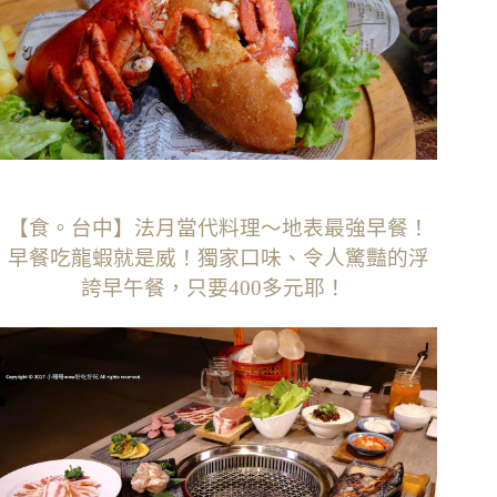
【食。台中】法月當代料理〜地表最強早餐！
早餐吃龍蝦就是威！獨家口味、令人驚豔的浮
誇早午餐，只要400多元耶！