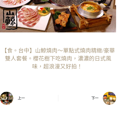
【食。台中】山鯨燒肉〜單點式燒肉精緻/豪華
雙人套餐。櫻花樹下吃燒肉，濃濃的日式風
味，超浪漫又好拍！
上一
下一