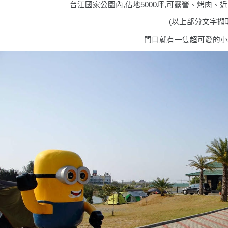
台江國家公園內,佔地5000坪,可露營、烤肉
(
以上部分文字擷
門口就有一隻超可愛的小