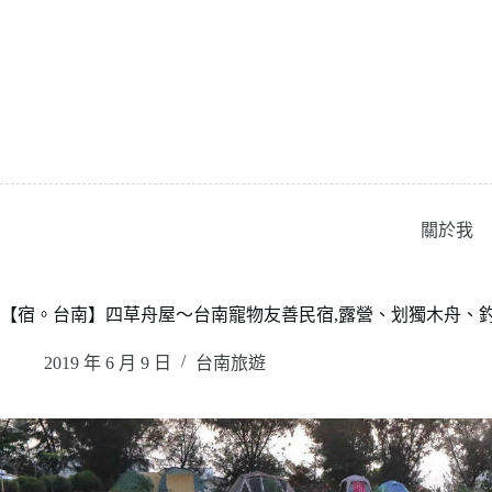
跳
至
主
要
內
容
關於我
【宿。台南】四草舟屋〜台南寵物友善民宿,露營、划獨木舟、釣
2019 年 6 月 9 日
台南旅遊