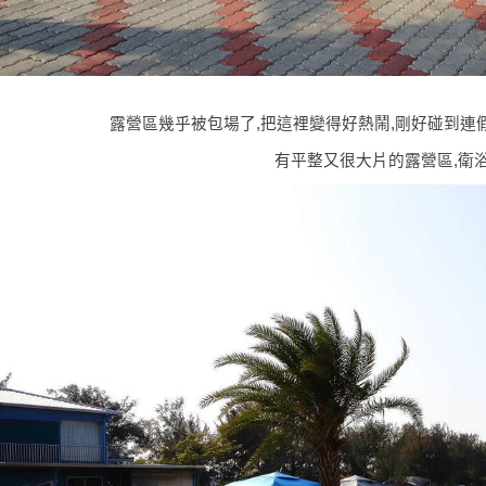
露營區幾乎被包場了,把這裡變得好熱鬧,剛好碰到
有平整又很大片的露營區,衛