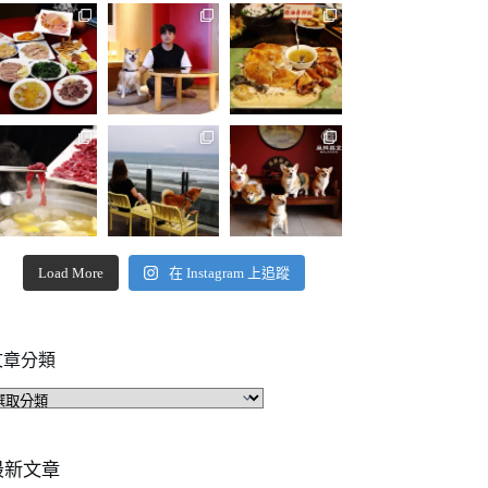
Load More
在 Instagram 上追蹤
文章分類
文
章
分
類
最新文章