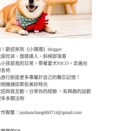
！歡迎來到《小珊珊》blogger
我是吃貨、旅遊達人、斜槓部落客
毛小孩是我的日常，帶著愛犬NICO，走遍台
灣各地
為旅行創造更多專屬於自己的難忘記憶！
用相機捕捉那些美好時光
歡迎與我互動，分享你的經驗 ，有興趣的話歡
迎多多關注喲
合作聯繫：
juishanchang660714@gmail.com