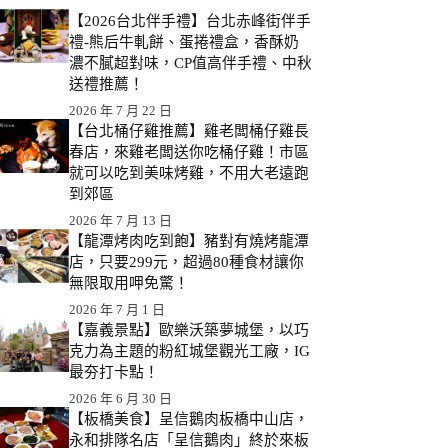
【2026台北伴手禮】台北赤峰街伴手
禮-熊后牛軋餅、蛋捲禮盒，香酥奶
濃不膩超對味，CP值高伴手禮、中秋
送禮推薦！
2026 年 7 月 22 日
【台北桶仔雞推薦】雞老闆桶仔雞長
春店，來雞老闆送你吃桶仔雞！市區
就可以吃到美味烤雞，不用大老遠跑
到郊區
2026 年 7 月 13 日
【龍潭烤肉吃到飽】豬對有燒烤龍潭
店，只要299元，超過80種食材讓你
無限取用呷免驚！
2026 年 7 月 1 日
【嘉義景點】歐樂沃築夢城堡，以巧
克力為主題的粉紅城堡觀光工廠，IG
最夯打卡點！
2026 年 6 月 30 日
【板橋美食】呈信鵝肉板橋中山店，
永和排隊名店「呈信鵝肉」終於來板