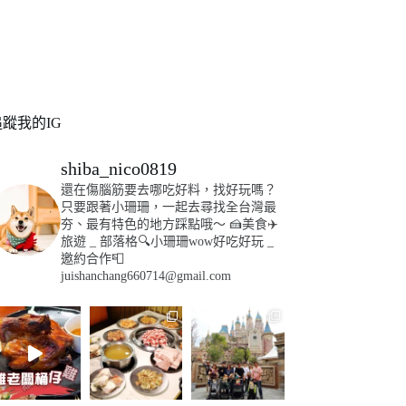
追蹤我的IG
shiba_nico0819
還在傷腦筋要去哪吃好料，找好玩嗎？
只要跟著小珊珊，一起去尋找全台灣最
夯、最有特色的地方踩點哦～
🍰美食✈️
旅遊
_
部落格🔍小珊珊wow好吃好玩
_
邀約合作📮
juishanchang660714@gmail.com