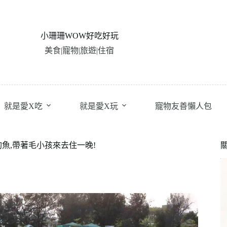
小珊珊WOW好吃好玩
美食|寵物|旅遊|住宿
就是愛X吃
就是愛X玩
寵物友善懶人包
魚,帶著毛小孩來去住一晚!