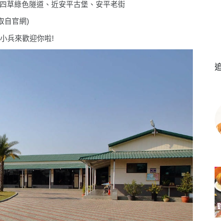
、近四草綠色隧道、近安平古堡、安平老街
取自官網
)
小兵來歡迎你啦!