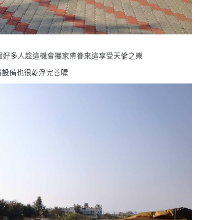
連假好多人趁這機會攜家帶眷來這享受天倫之樂
浴設備也很乾淨完善喔