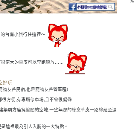
夜的台南小旅行住這裡〜
有很偌大的草皮可以奔跑解放……
吃好玩
寵物友善民宿,也是寵物友善營區喔!
很方便,有專屬停車場,且不會很偏僻
房建築前方座擁遼闊的空地,一望無際的綠意草皮一路綿延至濕
更是這裡最為引人入勝的一大特點。