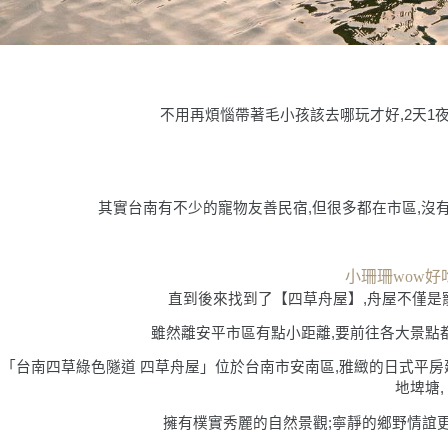
不用再煩惱帶著毛小孩該去哪玩才好,2天1
其實台南有不少的寵物友善民宿,但很多都在市區,沒
小珊珊wow好
直到後來找到了【四草舟屋】,舟屋不僅是
雖然離安平市區有點小距離,要前往各大景點都
「台南四草綠色隧道 四草舟屋」位於台南市安南區,雅緻的日式平
地埤塘,
擁有樸實秀麗的自然景觀;寧靜的鄉野情誼