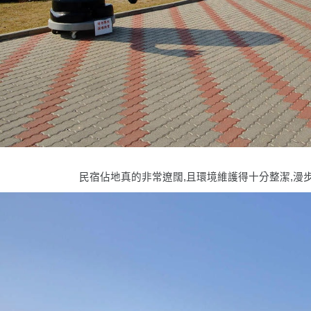
民宿佔地真的非常遼闊,且環境維護得十分整潔,漫