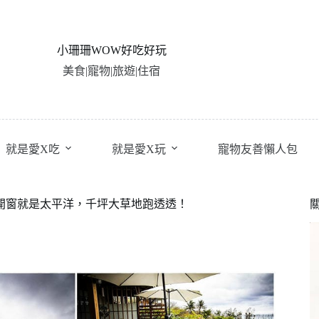
小珊珊WOW好吃好玩
美食|寵物|旅遊|住宿
就是愛X吃
就是愛X玩
寵物友善懶人包
，開窗就是太平洋，千坪大草地跑透透！