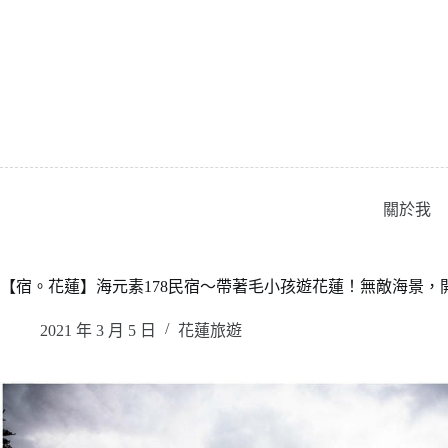
跳
至
主
要
內
容
關於我
【宿。花蓮】海元素178民宿〜帶著毛小孩遊花蓮！無敵海景
2021 年 3 月 5 日
花蓮旅遊