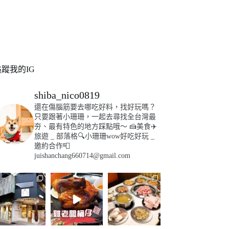
追蹤我的IG
shiba_nico0819
還在傷腦筋要去哪吃好料，找好玩嗎？
只要跟著小珊珊，一起去尋找全台灣最
夯、最有特色的地方踩點哦～
🍰美食✈️
旅遊
_
部落格🔍小珊珊wow好吃好玩
_
邀約合作📮
juishanchang660714@gmail.com