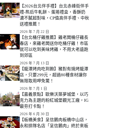
【2026台北伴手禮】台北赤峰街伴手
禮-熊后牛軋餅、蛋捲禮盒，香酥奶
濃不膩超對味，CP值高伴手禮、中秋
送禮推薦！
2026 年 7 月 22 日
【台北桶仔雞推薦】雞老闆桶仔雞長
春店，來雞老闆送你吃桶仔雞！市區
就可以吃到美味烤雞，不用大老遠跑
到郊區
2026 年 7 月 13 日
【龍潭烤肉吃到飽】豬對有燒烤龍潭
店，只要299元，超過80種食材讓你
無限取用呷免驚！
2026 年 7 月 1 日
【嘉義景點】歐樂沃築夢城堡，以巧
克力為主題的粉紅城堡觀光工廠，IG
最夯打卡點！
2026 年 6 月 30 日
【板橋美食】呈信鵝肉板橋中山店，
永和排隊名店「呈信鵝肉」終於來板