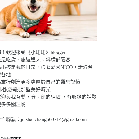
！歡迎來到《小珊珊》blogger
我是吃貨、旅遊達人、斜槓部落客
毛小孩是我的日常，帶著愛犬NICO，走遍台
灣各地
為旅行創造更多專屬於自己的難忘記憶！
用相機捕捉那些美好時光
歡迎與我互動，分享你的經驗 ，有興趣的話歡
迎多多關注喲
合作聯繫：
juishanchang660714@gmail.com