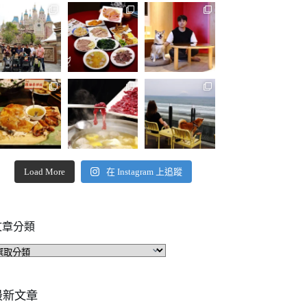
Load More
在 Instagram 上追蹤
文章分類
文
章
分
類
最新文章