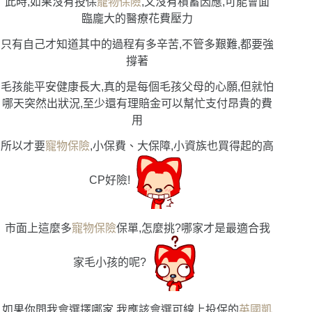
此時,如果沒有投保
寵物保險
,又沒有積蓄因應,可能會面
臨龐大的醫療花費壓力
只有自己才知道其中的過程有多辛苦,不管多艱難,都要強
撐著
毛孩能平安健康長大,真的是每個毛孩父母的心願,但就怕
哪天突然出狀況,至少還有理賠金可以幫忙支付昂貴的費
用
所以才要
寵物保險
,小保費、大保障,小資族也買得起的高
CP好險!
市面上這麼多
寵物保險
保單,怎麼挑?哪家才是最適合我
家毛小孩的呢?
如果你問我會選擇哪家,我應該會選可線上投保的
英國凱