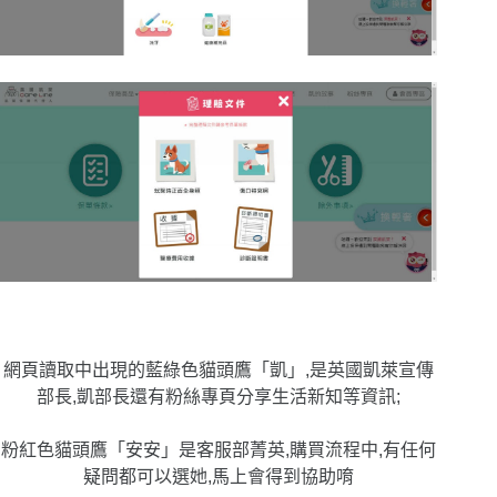
網頁讀取中出現的藍綠色貓頭鷹「凱」,是英國凱萊宣傳
部長,凱部長還有粉絲專頁分享生活新知等資訊;
粉紅色貓頭鷹「安安」是客服部菁英,購買流程中,有任何
疑問都可以選她,馬上會得到協助唷