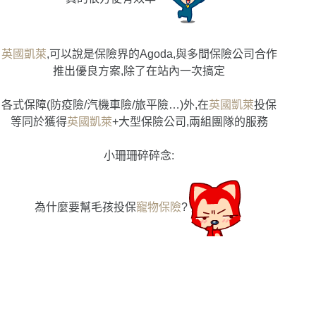
英國凱萊
,可以說是保險界的Agoda,與多間保險公司合作
推出優良方案,除了在站內一次搞定
各式保障(防疫險/汽機車險/旅平險…)外,
在
英國凱萊
投保
等同於獲得
英國凱萊
+大型保險公司,兩組團隊的服務
小珊珊碎碎念:
為什麼要幫毛孩投保
寵物保險
?