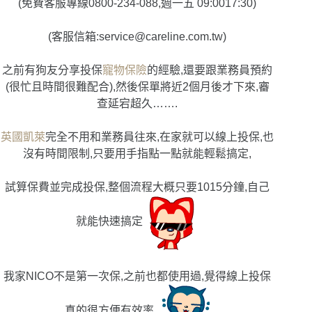
(免費客服專線0800-234-088,週一五 09:0017:30)
(客服信箱:
service@careline.com.tw
)
之前有狗友分享投保
寵物保險
的經驗,還要跟業務員預約
(很忙且時間很難配合),然後保單將近2個月後才下來,審
查延宕超久…….
英國凱萊
完全不用和業務員往來,在家就可以線上投保,也
沒有時間限制,只要用手指點一點就能輕鬆搞定,
試算保費並完成投保,整個流程大概只要1015分鐘,自己
就能快速搞定
我家NICO不是第一次保,之前也都使用過,覺得線上投保
真的很方便有效率