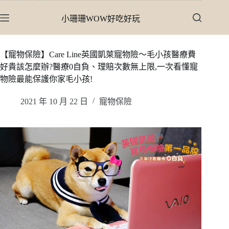
跳
小珊珊WOW好吃好玩
至
主
要
【寵物保險】Care Line英國凱萊寵物險〜毛小孩醫療費
內
好貴該怎麼辦?醫療0自負、理賠次數無上限,一次看懂寵
容
物險最能保護你家毛小孩!
2021 年 10 月 22 日
寵物保險