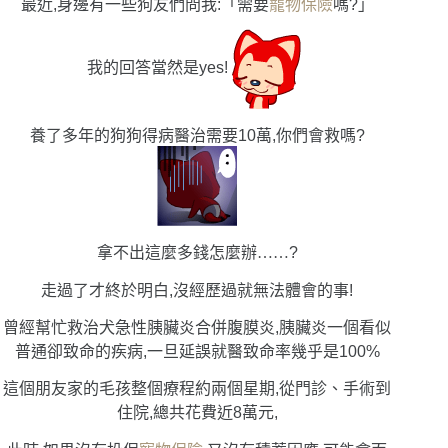
最近,身邊有一些狗友們問我:「需要
寵物保險
嗎?」
我的回答當然是yes!
養了多年的狗狗得病醫治需要10萬,你們會救嗎?
拿不出這麼多錢怎麼辦
……
?
走過了才終於明白,沒經歷過就無法體會的事!
曾經幫忙救治犬急性胰臟炎合併腹膜炎,胰臟炎一個看似
普通卻致命的疾病,一旦延誤就醫致命率幾乎是100%
這個朋友家的毛孩整個療程約兩個星期,從門診、手術到
住院,總共花費近8萬元,