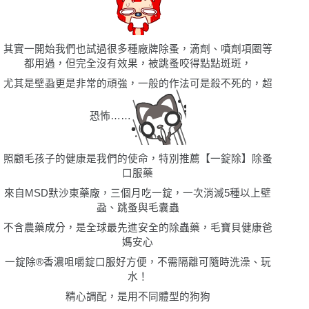
其實一開始我們也試過很多種廠牌除蚤，滴劑、噴劑項圈等
都用過，但完全沒有效果，被跳蚤咬得點點斑斑，
尤其是壁蝨更是非常的頑強，一般的作法可是殺不死的，超
恐怖……
照顧毛孩子的健康是我們的使命，特別推薦【一錠除】除蚤
口服藥
來自MSD默沙東藥廠，三個月吃一錠，一次消滅5種以上壁
蝨、跳蚤與毛囊蟲
不含農藥成分，是全球最先進安全的除蟲藥，毛寶貝健康爸
媽安心
一錠除®香濃咀嚼錠口服好方便，不需隔離可隨時洗澡、玩
水！
精心調配，是用不同體型的狗狗