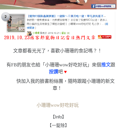
文章都看光光了，喜歡小珊珊的食記嗎？！
有FB的朋友也給「小珊珊wow好吃好玩」來個
推文
跟
按讚
吧
♥
快加入我的臉書粉絲團，隨時跟蹤小珊珊的新文
章！
小珊珊wow好吃好玩
【
Info
】
【一錠除】