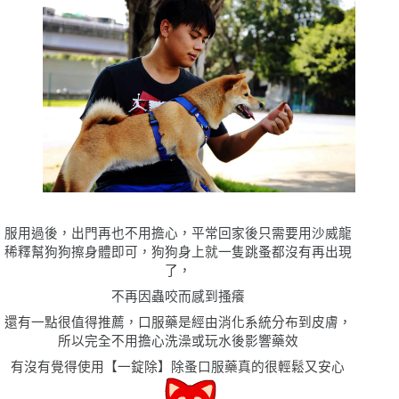
服用過後，出門再也不用擔心，平常回家後只需要用沙威龍
稀釋幫狗狗擦身體即可，狗狗身上就一隻跳蚤都沒有再出現
了，
不再因蟲咬而感到搔癢
還有一點很值得推薦，口服藥是經由消化系統分布到皮膚，
所以完全不用擔心洗澡或玩水後影響藥效
有沒有覺得使用【一錠除】除蚤口服藥真的很輕鬆又安心