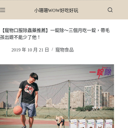
跳
小珊珊WOW好吃好玩
至
主
要
【寵物口服除蟲藥推薦】一錠除〜三個月吃一錠，帶毛
內
孩出遊不能少了他！
容
2019 年 10 月 21 日
寵物食品