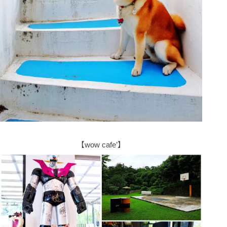
【wow cafe’】