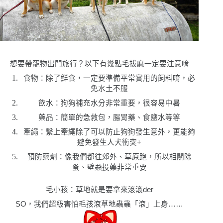
想要帶寵物出門旅行？以下有幾點毛拔麻一定要注意唷
食物
：除了鮮食，一定要準備平常實用的飼料唷，必
免水土不服
飲水：狗狗補充水分非常重要，很容易中暑
藥品：簡單的急救包，腸胃藥
、食鹽水等等
牽繩
：繫上牽繩除了可以防止狗狗發生意外，更能夠
避免發生人犬衝突
+
預防藥劑：像我們都往郊外
、草原
跑，所以相關除
蚤
、壁蝨投藥非常重要
毛小孩：草地就是要拿來滾滾der
SO，我們超級害怕毛孩滾草地蟲蟲「滾」上身……