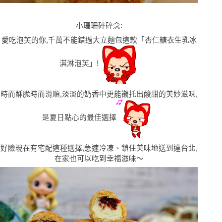
小珊珊碎碎念
:
愛吃泡芙的你,千萬不能錯過大立麵包這款「杏仁糖衣生乳冰
淇淋泡芙」!
時而酥脆時而滑順,淡淡的奶香中更能襯托出酸甜的美妙滋味,
是夏日點心的最佳選擇
好險現在有宅配這種選擇,急速冷凍、鎖住美味地送到達台北,
在家也可以吃到幸福滋味〜