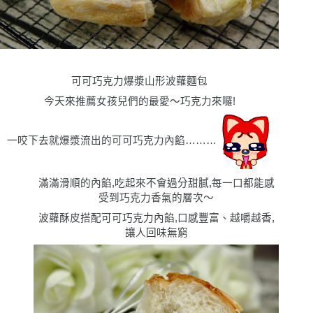
可可巧克力爆漿山形波蘿麵包
今天來推薦女孩兒們的最愛〜巧克力來囉!
一咬下去就爆漿流出的可可巧克力內餡………
滿滿滑順的內餡,吃起來不會過分甜膩,每一口都能感
受到巧克力香氣的層次〜
波蘿酥皮搭配可可巧克力內餡,口感豐富、越嚼越香,
讓人回味無窮