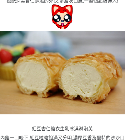
搭配泡芙杏仁酥脆的外衣,多層次口感,一整個超級迷人!
紅豆杏仁糖衣生乳冰淇淋泡芙
內餡一口咬下,紅豆粒粒飽滿又分明,濃厚豆香及獨特的沙沙口