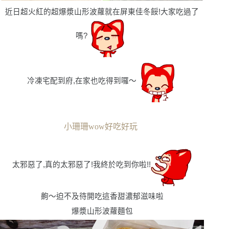
近日超火紅的超爆漿山形波蘿就在屏東佳冬餒!大家吃過了
嗎?
冷凍宅配到府,在家也吃得到囉〜
小珊珊wow好吃好玩
太邪惡了,真的太邪惡了!我終於吃到你啦!!
齁〜迫不及待開吃這香甜濃郁滋味啦
爆漿山形波蘿麵包