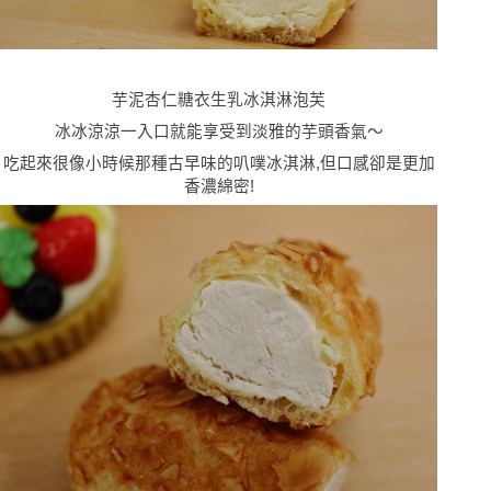
芋泥杏仁糖衣生乳冰淇淋泡芙
冰冰涼涼一入口就能享受到淡雅的芋頭香氣〜
吃起來很像小時候那種古早味的叭噗冰淇淋,但口感卻是更加
香濃綿密!