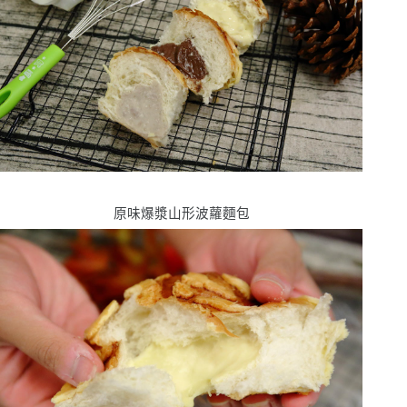
原味爆漿山形波蘿麵包