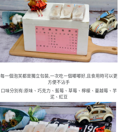
每一個泡芙都是獨立包裝,一次吃ㄧ個嘟嘟好,且食用時可以更
方便不沾手
口味分別有:原味、巧克力、藍莓、草莓、檸檬、蔓越莓、芋
泥、紅豆