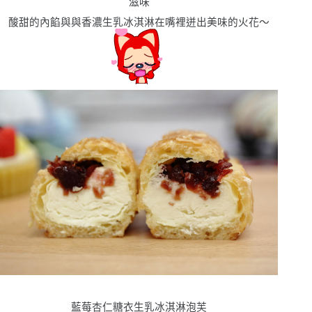
滋味
酸甜的內餡與與香濃生乳冰淇淋在嘴裡迸出美味的火花〜
藍莓杏仁糖衣生乳冰淇淋泡芙