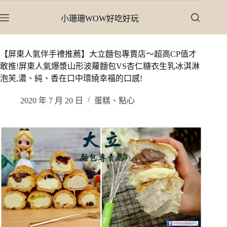
跳
小珊珊WOW好吃好玩
至
主
要
【屏東人氣伴手禮推薦】大立麵包專賣店〜超高CP值才
內
敢推!屏東人氣爆漿山形波蘿麵包VS杏仁糖衣生乳冰淇淋
容
泡芙,濃、純、香在口中環繞幸福的口感!
2020 年 7 月 20 日
蛋糕、點心