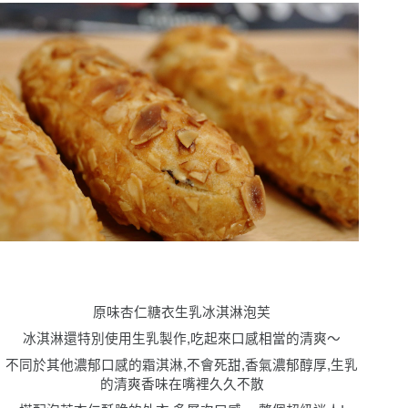
原味杏仁糖衣生乳冰淇淋泡芙
冰淇淋還特別使用生乳製作,吃起來口感相當的清爽〜
不同於其他濃郁口感的霜淇淋,不會死甜,香氣濃郁醇厚,生乳
的清爽香味在嘴裡久久不散