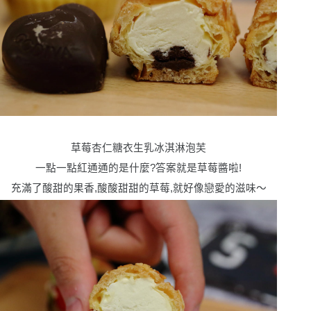
草莓杏仁糖衣生乳冰淇淋泡芙
一點一點紅通通的是什麼?答案就是草莓醬啦!
充滿了酸甜的果香,酸酸甜甜的草莓,就好像戀愛的滋味〜