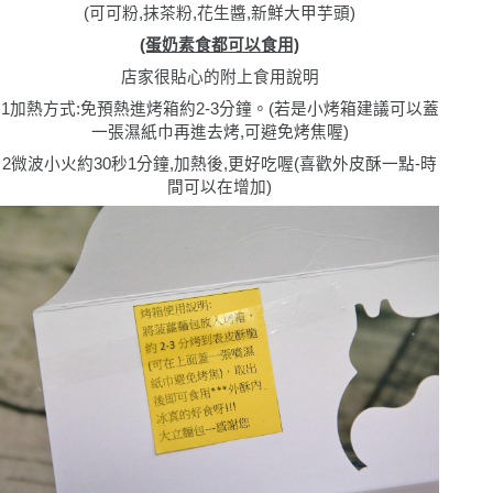
(可可粉,抹茶粉,花生醬,新鮮大甲芋頭)
(蛋奶素食都可以食用)
店家很貼心的附上食用說明
1
加熱方式:免預熱進烤箱約2-3分鐘。(若是小烤箱建議可以蓋
一張濕紙巾再進去烤,可避免烤焦喔)
2微波小火約30秒1分鐘,加熱後,更好吃喔(喜歡外皮酥一點-時
間可以在增加)