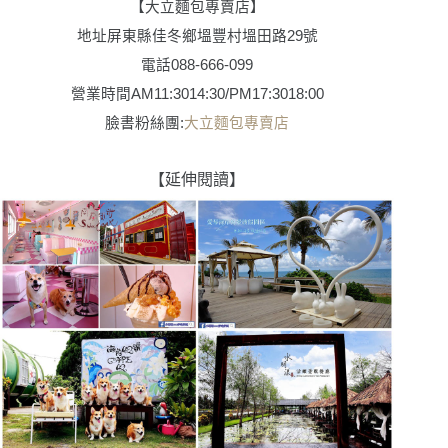
【大立麵包專賣店】
地址
屏東縣佳冬鄉塭豐村塭田路
29
號
電話
088-666-099
營業時間
AM11:3014:30
/
PM17:3018:00
臉書粉絲團
:
大立麵包專賣店
【延伸閱讀】