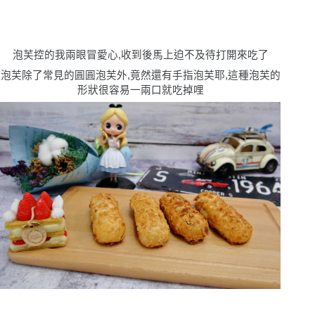
泡芙控的我兩眼冒愛心,收到後馬上迫不及待打開來吃了
泡芙除了常見的圓圓泡芙外,竟然還有手指泡芙耶,這種泡芙的
形狀很容易一兩口就吃掉哩