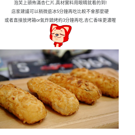
泡芙上頭佈滿杏仁片,真材實料用眼睛就看的到!
店家建議可以稍微退冰5分鐘再吃比較不會那麼硬
或者直接放烤箱or氣炸鍋烤約3分鐘再吃,杏仁香味更濃喔