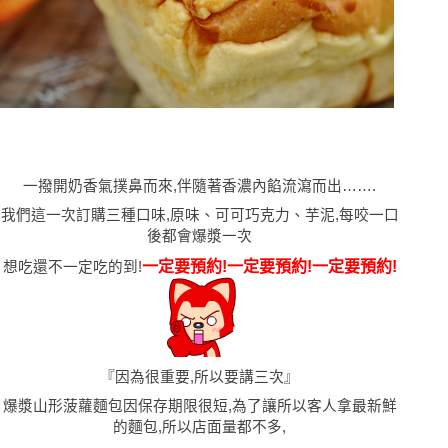
一撥開奶香氣撲鼻而來,伴隨著香濃內餡流瀉而出…….
我們這一次訂購三種口味,原味、可可巧克力、芋泥,每咬一口
後都會爆漿一次
一定要預約!一定要預約!一定要預約!
想吃還不一定吃的到!
『因為很重要,所以要講三次』
爆漿山形菠蘿麵包因保存期限很短,為了讓所以客人拿最新鮮
的麵包,所以店面量都不多,