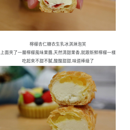
檸檬杏仁糖衣生乳冰淇淋泡芙
上面夾了一層檸檬風味果醬,
天然清甜果香,就跟新鮮檸檬一樣
吃起來不甜不膩,酸酸甜甜,味道棒級了