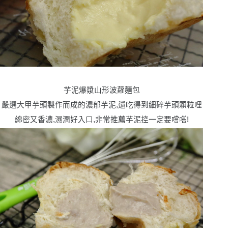
芋泥爆漿山形波蘿麵包
嚴選大甲芋頭製作而成的濃郁芋泥,還吃得到細碎芋頭顆粒哩
綿密又香濃,濕潤好入口,非常推薦芋泥控一定要嚐嚐!