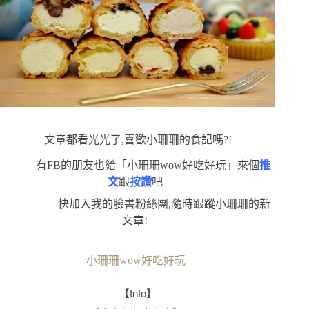
文章都看光光了,喜歡小珊珊的食記嗎?!
有FB的朋友也給「小珊珊wow好吃好玩」來個
推
文
跟
按讚
吧
快加入我的臉書粉絲團,隨時跟蹤小珊珊的新
文章!
小珊珊wow好吃好玩
【
Info
】