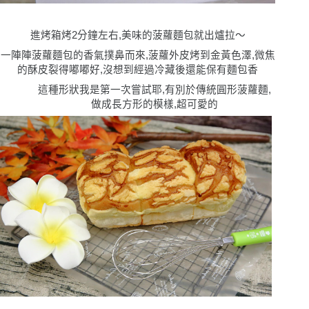
進烤箱烤2分鐘左右,美味的菠蘿麵包就出爐拉〜
一陣陣菠蘿麵包的香氣撲鼻而來,菠蘿外皮烤到金黃色澤,微焦
的酥皮裂得嘟嘟好,沒想到經過冷藏後還能保有麵包香
這種形狀我是第一次嘗試耶,有別於傳統圓形菠蘿麵,
做成長方形的模樣,超可愛的