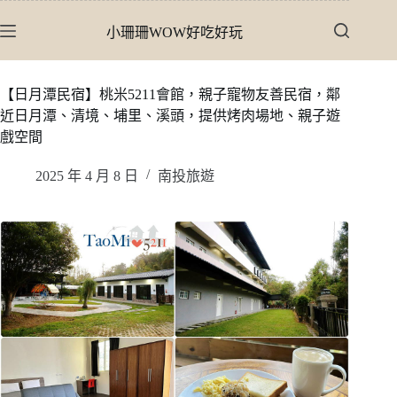
跳
小珊珊WOW好吃好玩
至
主
要
【日月潭民宿】桃米5211會館，親子寵物友善民宿，鄰
內
近日月潭、清境、埔里、溪頭，提供烤肉場地、親子遊
容
戲空間
2025 年 4 月 8 日
南投旅遊