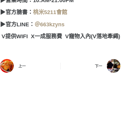
▶
營業時間：10:AM-21:00PM
▶
官方臉書：
桃米5211會館
▶
官方LINE：
＠663kzyns
V
提供
WIFI X
一成服務費
V
寵物入內
(V
落地牽繩)
上一
下一