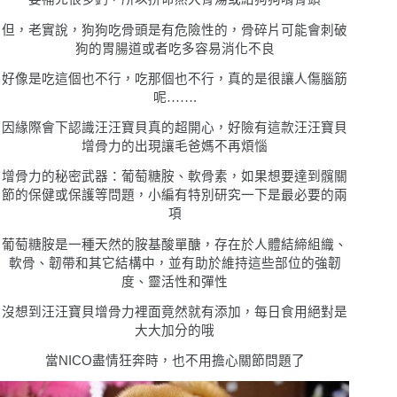
但，老實說，狗狗吃骨頭是有危險性的，骨碎片可能會刺破
狗的胃腸道或者吃多容易消化不良
好像是吃這個也不行，吃那個也不行，真的是很讓人傷腦筋
呢
……
.
因緣際會下認識
汪汪寶⾙真的
超開心，好險有這款
汪汪寶⾙
增⾻⼒的出現讓毛爸媽不再煩惱
增⾻⼒的秘密武器：葡萄糖胺、軟骨素，如果想要達到髖關
節的保健或保護等問題，小編有特別研究一下是最必要的兩
項
葡萄糖胺是一種天然的胺基酸單醣，存在於人體結締組織、
軟骨、韌帶和其它結構中，並有助於維持這些部位的強韌
度、靈活性和彈性
沒想到
汪汪寶⾙
增⾻⼒裡面竟然就有添加，每日食用絕對是
大大加分的哦
當NICO盡情狂奔時，也不用擔心關節問題了