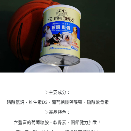
▷
主要成分：
磷酸氫鈣、維生素D3、葡萄糖胺鹽酸鹽、硫酸軟骨素
▷
產品特色：
含豐富的葡萄糖胺、軟骨素，關節健力加乘！