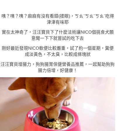
咦
？
咦
？
咦
？麻麻有沒有看錯(揉眼)，ㄎㄠˊㄎㄠˊㄎㄠˊ吃得
津津有味耶
實在太神奇了，汪汪寶⾙下了什麼法術讓NICO個挑食犬願
意聞一下下就嘗試的吃下去
剛好最近發現NICO軟便比較嚴重，試了約一個星期，糞便
成淡黃色，不太臭，比較成條塊狀
汪汪寶⾙增腸⼒，狗狗腸胃保健營養品推薦，一起幫助狗狗
腸力倍增，好健康！