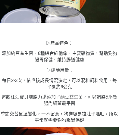
▷
產品特色
：
添加納豆益生菌、8種綜合維他命、主要礦物質，幫助狗狗
腸胃保健、維持腸道健康
▷
建議用量
：
每日2-3次，依毛孩成長情況決定，可以混和飼料食用，每
平匙約6公克
這款汪汪寶⾙
增腸⼒還添加了納豆益生菌，可以調整&平衡
腸內細菌叢平衡
季節交替氣溫變化，一不留意，狗狗容易拉肚子嘔吐，所以
平常就需要狗狗腸胃保健