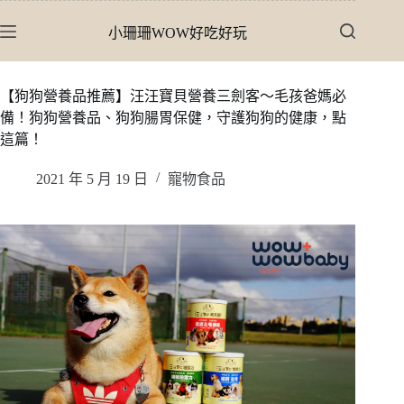
跳
小珊珊WOW好吃好玩
至
主
要
【狗狗營養品推薦】汪汪寶貝營養三劍客〜毛孩爸媽必
內
備！狗狗營養品、狗狗腸胃保健，守護狗狗的健康，點
容
這篇！
2021 年 5 月 19 日
寵物食品