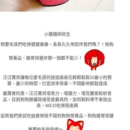
小珊珊碎碎念
想要毛孩們吃得健健康康，長長久久地陪伴我們嗎
？！狗狗
營養品
、腸胃保健步驟一個都不能少！
汪汪寶貝讓
每位愛毛孩的拔拔麻麻花輕輕鬆鬆以最小的預
算、最少的時間，打造效率保養，不間斷地輕鬆達成
最厲害的是，汪汪寶⾙增⾻⼒
、
增腸⼒
、
增亮麗是粉狀食
品，目前狗狗跟貓咪接受度最高的，加到飼料裡不會挑出
來，NICO吃得很高興
這款我們家試吃過覺得很不錯的狗狗營養品
、狗狗腸胃保健
推薦給毛拔麻唷〜