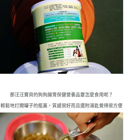
那汪汪寶⾙的狗狗腸胃保健營養品要怎麼食用呢？
輕鬆地打開罐子的瓶蓋，質感很好而且還附湯匙覺得很方便