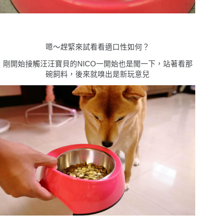
嗯〜趕緊來試看看適口性如何
？
剛開始接觸
汪汪寶貝
的
NICO一開始也是聞一下，站著看那
碗飼料，後來就嗅出是新玩意兒