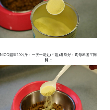
NICO體重10公斤，一次一湯匙(平匙)嘟嘟好，均勻地灑在飼
料上