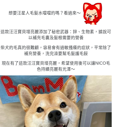
想要汪星人毛髮水噹噹的嗎
？看過來〜
這款
汪汪寶⾙
增亮麗添加了秘密武器：鋅、生物素，據說可
以補充毛囊及髮根需要的營養
柴犬的毛真的很難顧，容易會有過敏搔癢的症狀，平常除了
補充營養，洗完澡要幫毛髮護毛餒
現在有了這款
汪汪寶⾙
增亮麗，希望使用後可以讓NICO毛
色持續亮麗有光澤〜