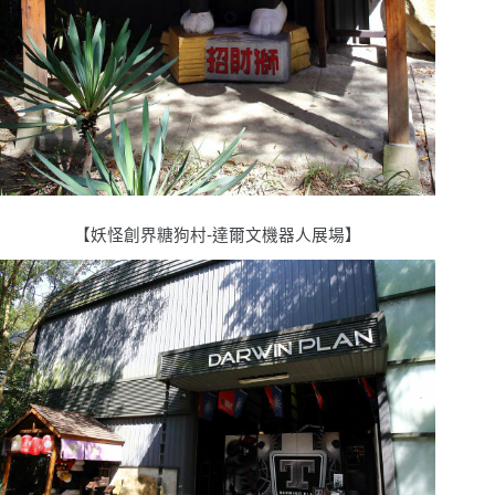
【妖怪創界糖狗村-達爾文機器人展場】