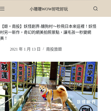
跳
小珊珊WOW好吃好玩
至
主
要
【遊。南投】妖怪創界-糖狗村〜秒飛日本來這裡！妖怪
內
村另一新作，奇幻的網美拍照景點，讓毛孩一秒變網
容
美！
2021 年 1 月 13 日
南投旅遊