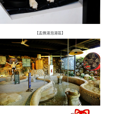
【孟姨湯泡湯區】