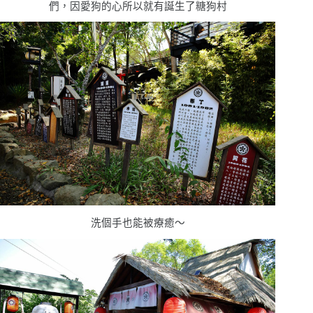
們，因愛狗的心所以就有誕生了糖狗村
洗個手也能被療癒〜