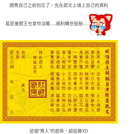
開煮自己之前別忘了，先在疏文上填上自己的資料
葛屁後閻王也拿你沒輒….順利轉世投胎….
這個”煮人”的廚房，超逗趣XD