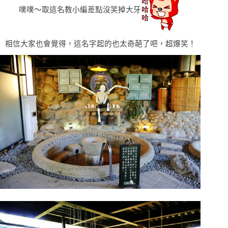
噗噗〜取這名教小編差點沒笑掉大牙
相信大家也會覺得，這名字起的也太奇葩了吧，超爆笑！