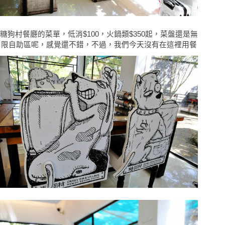
糖狗村餐廳的菜單，低消$100，火鍋類$350起，菜盤還是無
限自助區呢，感覺還不錯，不過，我們今天沒有在這裡用餐