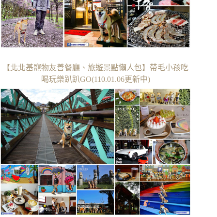
【北北基寵物友善餐廳、旅遊景點懶人包】帶毛小孩吃
喝玩樂趴趴GO(110.01.06更新中)