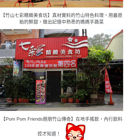
【竹山七彩精緻美食坊】真材實料的竹山特色料理，用最原
始的鮮甜，做出記憶中熟悉的媽媽手路菜
【Pom Pom Friends朋朋竹山傳奇】在地手搖飲，內行飲料
控才知道！