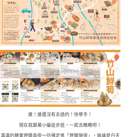
誰！誰還沒有去過的！快舉手！
現在就跟著小編徒步逛，一起去瞧瞧吧！
滿滿的糖果燈籠高掛〜彷彿走進「燈籠隧道」，無論是白天