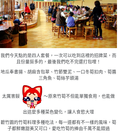
我們今天點的是四人套餐，一次可以吃到店裡的招牌菜，而
且份量挺多的，最後我們吃不完還打包哩！
地瓜奉書揚
、
胡麻含包翠
、
竹節雙泥
、
一口冬筍扣肉
、
筍醬
三角魚
、
筍絲芋頭湯
太厲害餒
〜原來竹筍不但能單獨食用，也能做
出這麼多種菜色變化，讓人食慾大增
碧竹園的竹筍料理多種吃法，每一道都有不一樣的風味，筍
子都鮮嫩甜美又可口，愛吃竹筍的捧由千萬不能錯過