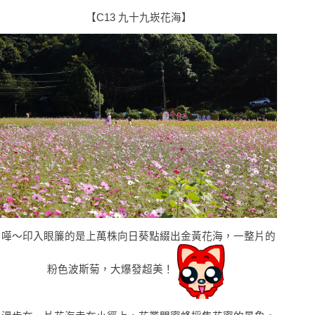
【C13 九十九崁花海】
嘩〜印入眼簾的是上萬株向日葵點綴出金黃花海，一整片的
粉色波斯菊，大爆發超美！