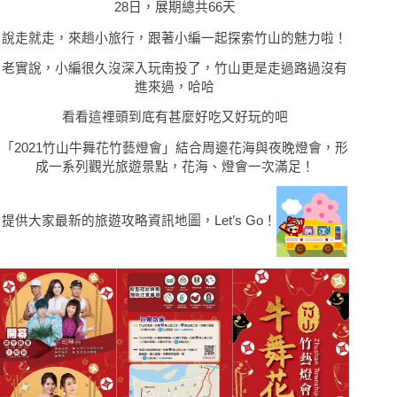
28日，展期總共66天
說走就走，來趟小旅行，跟著小編一起探索竹山的魅力啦！
老實說，小編很久沒深入玩南投了，竹山更是走過路過沒有
進來過，哈哈
看看這裡頭到底有甚麼好吃又好玩的吧
「2021竹山牛舞花竹藝燈會」結合周邊花海與夜晚燈會，形
成一系列觀光旅遊景點，花海、燈會一次滿足！
提供大家最新的旅遊攻略資訊地圖，Let’s Go！