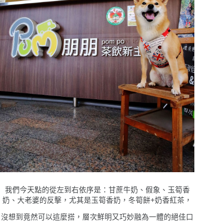
我們今天點的從左到右依序是
：甘蔗牛奶
、假象、玉筍香
奶、大老婆的反擊，尤其是玉筍香奶，冬筍餅+奶香紅茶，
沒想到竟然可以這麼搭，層次鮮明又巧妙融為一體的絕佳口