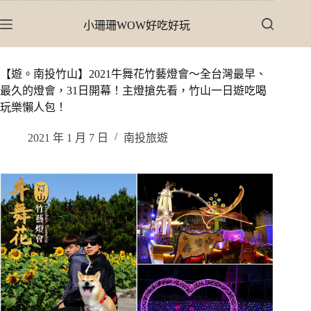
跳
小珊珊WOW好吃好玩
至
主
要
【遊。南投竹山】2021牛舞花竹藝燈會〜全台灣最早、
內
最久的燈會，31日開幕！主燈搶先看，竹山一日遊吃喝
容
玩樂懶人包！
2021 年 1 月 7 日
南投旅遊