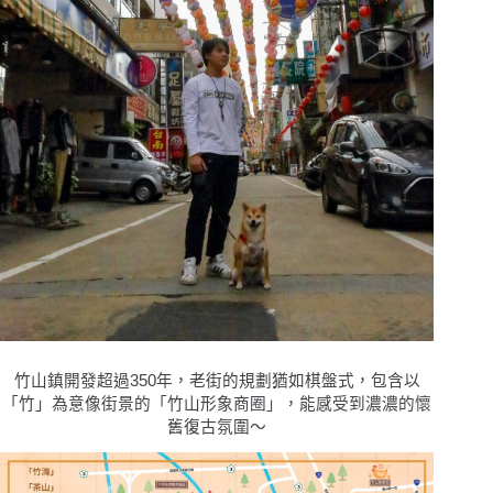
竹山鎮開發超過350年，老街的規劃猶如棋盤式，包含以
「竹」為意像街景的「竹山形象商圈」，能感受到濃濃的懷
舊復古氛圍〜