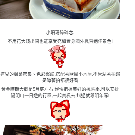
小珊珊碎碎念
:
不用花大錢出國也能享受宛如置身國外楓葉絕佳景色!
這兒的楓葉密集、色彩繽紛,搭配著歐風小木屋,不管站著拍還
是蹲著拍都很好看
黃金時期大概是5月底左右,趕快把握美好的楓葉季,可以安排
陽明山一日遊的行程,一起賞楓去,錯過就等明年囉!