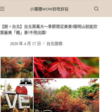
跳
小珊珊WOW好吃好玩
至
主
要
【遊。台北】台北奧萬大〜季節限定美景!陽明山就能欣
內
賞最美「楓」景!不用出國!
容
2020 年 4 月 17 日
台北旅遊