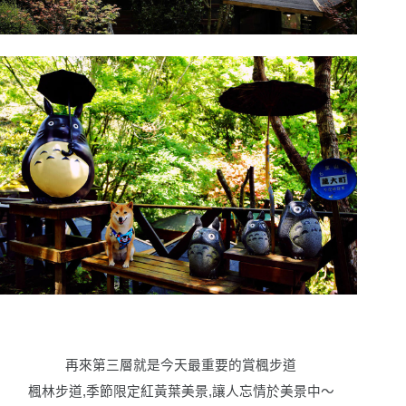
再來第三層就是今天最重要的賞楓步道
楓林步道,季節限定紅黃葉美景,讓人忘情於美景中〜