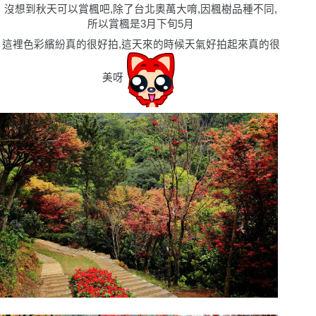
沒想到秋天可以賞楓吧,除了台北奧萬大唷,因楓樹品種不同,
所以賞楓是3月下旬5月
這裡色彩繽紛真的很好拍,這天來的時候天氣好拍起來真的很
美呀