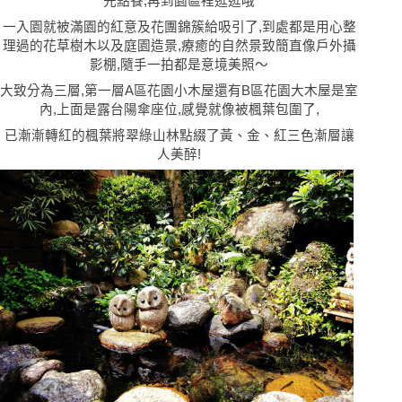
先點餐,再到園區裡逛逛哦
一入園就被滿園的紅意及花團錦簇給吸引了,到處都是用心整
理過的花草樹木以及庭園造景,療癒的自然景致簡直像戶外攝
影棚,隨手一拍都是意境美照〜
大致分為三層,第一層A區花園小木屋還有B區花園大木屋是室
內,上面是露台陽傘座位,感覺就像被楓葉包圍了,
已漸漸轉紅的楓葉將翠綠山林點綴了黃、金、紅三色漸層讓
人美醉!