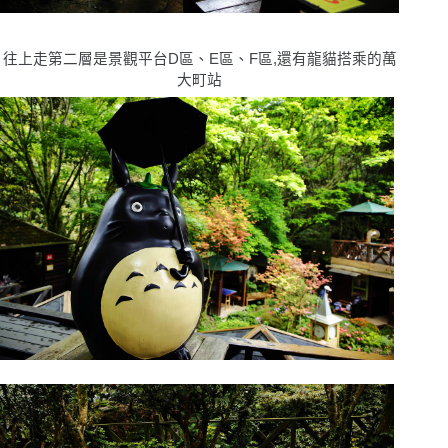
往上走第二層是景觀平台D區、E區、F區,還有龍貓搭乘的萬
大町站