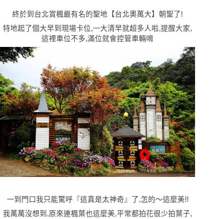
終於到台北賞楓最有名的聖地【台北奧萬大】朝聖了!
特地起了個大早到現場卡位,一大清早就超多人啦,提醒大家,
這裡車位不多,滿位就會控管車輛唷
一到門口我只能驚呼『這真是太神奇』了,怎的〜這麼美!!
我萬萬沒想到,原來連楓葉也這麼美,平常都拍花很少拍葉子,