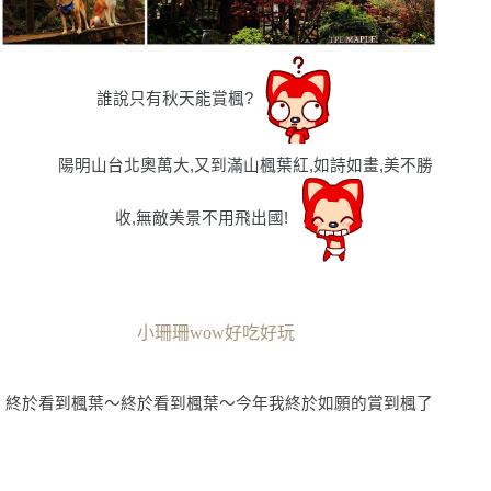
誰說只有秋天能賞楓?
陽明山台北奧萬大,又到滿山楓葉紅,如詩如畫,美不勝
收,無敵美景不用飛出國!
小珊珊wow好吃好玩
終於看到楓葉〜終於看到楓葉〜今年我終於如願的賞到楓了