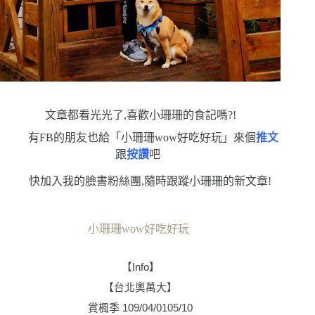
文章都看光光了,喜歡小珊珊的食記嗎?!
有FB的朋友也給「小珊珊wow好吃好玩」來個
推文
跟
按讚
吧
快加入我的臉書粉絲團,隨時跟蹤小珊珊的新文章!
小珊珊wow好吃好玩
【
Info
】
【台北奧萬大】
賞楓季
109/04/01
05/10