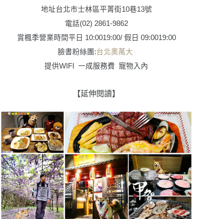
地址
台北市士林區平菁街
10
巷
13
號
電話
(02)
2861-9862
賞楓季營業時間
平日 10:0019:00/ 假日 09:0019:00
臉書粉絲團
:
台北奧萬大
提供
WIFI
一成服務費
寵物入內
【延伸閱讀】