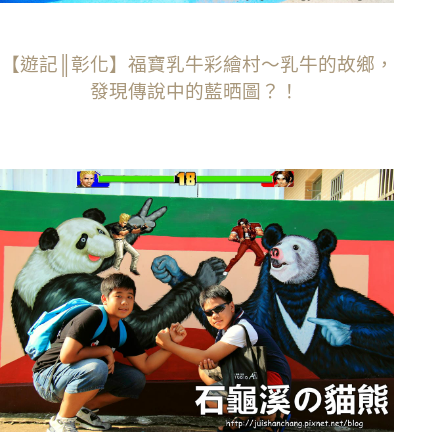
【遊記║彰化】福寶乳牛彩繪村～乳牛的故鄉，
發現傳說中的藍晒圖？！