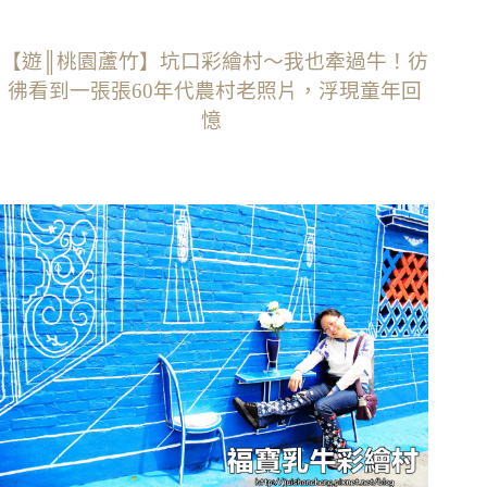
【遊║桃園蘆竹】坑口彩繪村～我也牽過牛！彷
彿看到一張張60年代農村老照片，浮現童年回
憶