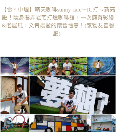
【食。中壢】晴天咖啡sunny cafe〜IG打卡新亮
點！隱身巷弄老宅打造咖啡館，一次擁有彩繪
&老屋風，文青最愛的懷舊愜意！(寵物友善餐
廳)