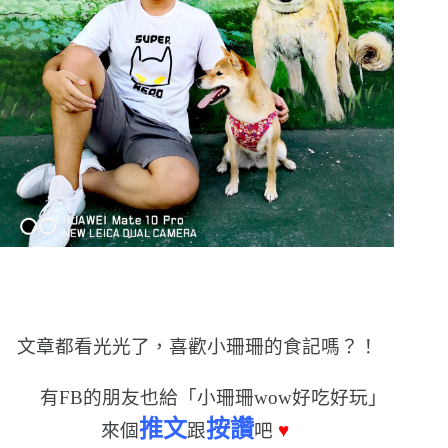
文章都看光光了，喜歡小珊珊的食記嗎？！
有FB的朋友也給「小珊珊wow好吃好玩」
推文
按讚
來個
跟
吧
♥