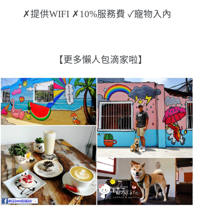
✗提供WIFI ✗10%服務費 ✓寵物入內
【更多懶人包滴家啦】