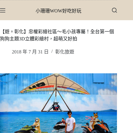
跳
小珊珊WOW好吃好玩
至
主
要
【遊。彰化】忠權彩繪社區〜毛小孩專屬！全台第一個
內
狗狗主題3D立體彩繪村，超萌又好拍
容
2018 年 7 月 31 日
彰化旅遊