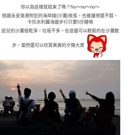
你以為這樣就結束了嗎？No〜no〜no〜
桃園永安漁港附近的海岸線(沙灘)很長，也維護得還不錯，
卡托米利離海邊步行只要5分鐘唷
這兒的
沙灘很乾淨，垃圾不多，在這邊可以輕鬆的在沙灘散
步，當然還可以欣賞美美的夕陽大景