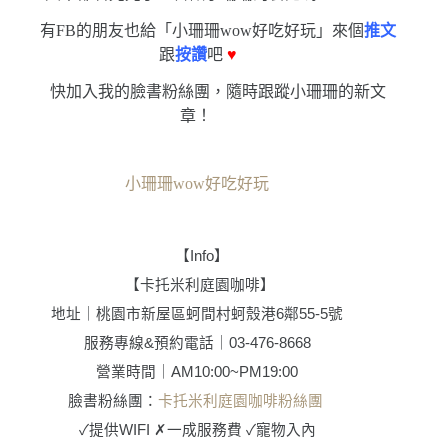
有FB的朋友也給「小珊珊wow好吃好玩」來個
推文
跟
按讚
吧
♥
快加入我的臉書粉絲團，隨時跟蹤小珊珊的新文
章！
小珊珊wow好吃好玩
【
Info
】
【
卡托米利庭園咖啡
】
地址｜桃園市新屋區蚵間村蚵殼港6鄰55-5號
服務專線&預約電話｜03-476-8668
營業時間｜AM10:00~PM19:00
臉書粉絲團
：
卡托米利庭園咖啡粉絲團
✓
提供WIFI
✗
一成服務費
✓
寵物入內