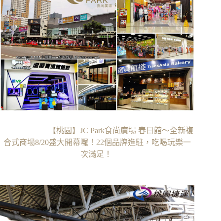
【桃園】JC Park食尚廣場 春日館〜全新複
合式商場8/20盛大開幕囉！22個品牌進駐，吃喝玩樂一
次滿足！