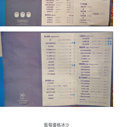
藍莓優格冰沙