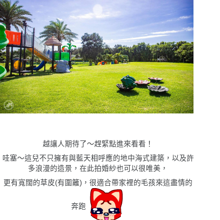
越讓人期待了〜趕緊點進來看看！
哇塞〜這兒不只擁有與藍天相呼應的地中海式建築，以及許
多浪漫的造景，在此拍婚紗也可以很唯美，
更有寬闊的草皮(有圍籬)，很適合帶家裡的毛孩來這盡情的
奔跑