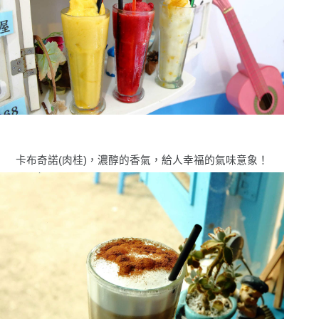
卡布奇諾(肉桂)，濃醇的香氣，給人幸福的氣味意象！