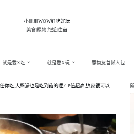
小珊珊WOW好吃好玩
美食|寵物|旅遊|住宿
就是愛X吃
就是愛X玩
寵物友善懶人包
你吃,大醬湯也是吃到飽的喔,CP值超高,這家很可以