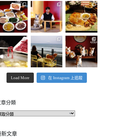
Load More
在 Instagram 上追蹤
文章分類
文
章
分
類
最新文章