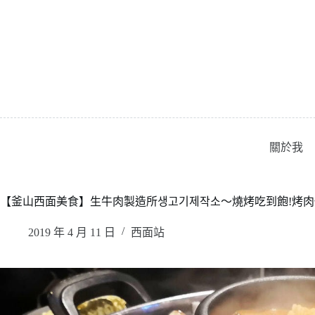
跳
至
主
要
內
容
關於我
【釜山西面美食】生牛肉製造所생고기제작소〜燒烤吃到飽!烤肉任
2019 年 4 月 11 日
西面站