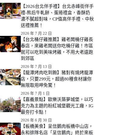
【2026台北伴手禮】台北赤峰街伴手
禮-熊后牛軋餅、蛋捲禮盒，香酥奶
濃不膩超對味，CP值高伴手禮、中秋
送禮推薦！
2026 年 7 月 22 日
【台北桶仔雞推薦】雞老闆桶仔雞長
春店，來雞老闆送你吃桶仔雞！市區
就可以吃到美味烤雞，不用大老遠跑
到郊區
2026 年 7 月 13 日
【龍潭烤肉吃到飽】豬對有燒烤龍潭
店，只要299元，超過80種食材讓你
無限取用呷免驚！
2026 年 7 月 1 日
【嘉義景點】歐樂沃築夢城堡，以巧
克力為主題的粉紅城堡觀光工廠，IG
最夯打卡點！
2026 年 6 月 30 日
【板橋美食】呈信鵝肉板橋中山店，
永和排隊名店「呈信鵝肉」終於來板