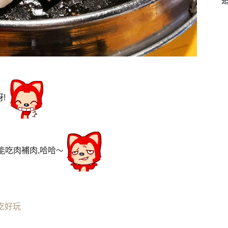
!
能吃肉補肉,哈哈
〜
吃好玩