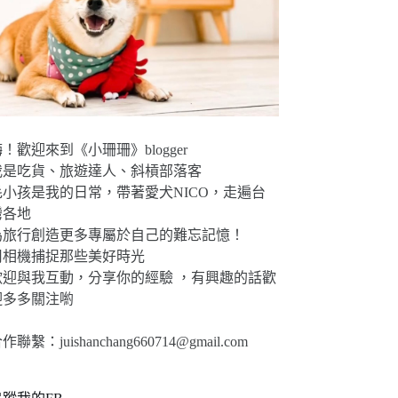
！歡迎來到《小珊珊》blogger
我是吃貨、旅遊達人、斜槓部落客
毛小孩是我的日常，帶著愛犬NICO，走遍台
灣各地
為旅行創造更多專屬於自己的難忘記憶！
用相機捕捉那些美好時光
歡迎與我互動，分享你的經驗 ，有興趣的話歡
迎多多關注喲
合作聯繫：
juishanchang660714@gmail.com