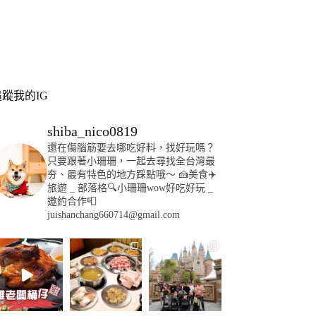
追蹤我的IG
shiba_nico0819
還在傷腦筋要去哪吃好料，找好玩嗎？
只要跟著小珊珊，一起去尋找全台灣最
夯、最有特色的地方踩點哦～
🍰美食✈️
旅遊
_
部落格🔍小珊珊wow好吃好玩
_
邀約合作📮
juishanchang660714@gmail.com