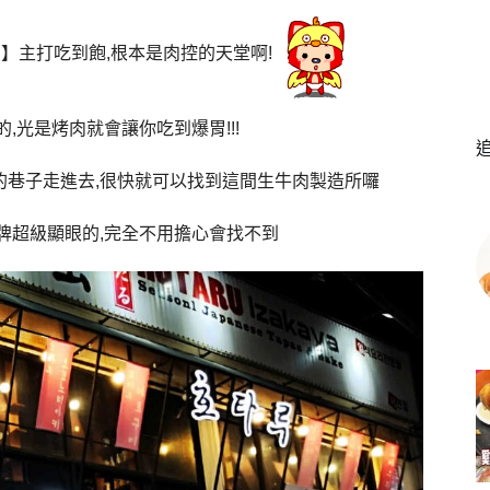
소
】主打吃到飽,根本是肉控的天堂啊!
,光是烤肉就會讓你吃到爆胃!!!
的巷子走進去,很快就可以找到這間生牛肉製造所囉
牌超級顯眼的,完全不用擔心會找不到