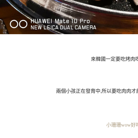
來韓國一定要吃烤肉呀
兩個小孩正在發育中,所以要吃肉肉才
小珊珊wow好