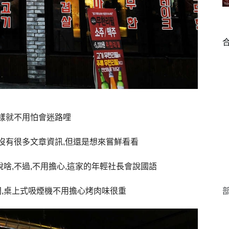
這樣就不用怕會迷路哩
沒有很多文章資訊,但還是想來嘗鮮看看
啥,不過,不用擔心,這家的年輕社長會說國語
悶,桌上式吸煙機不用擔心烤肉味很重
部