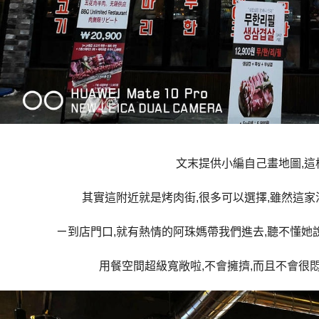
文末提供小編自己畫地圖,
其實這附近就是烤肉街,很多可以選擇,雖然這家
ㄧ到店門口,就有熱情的阿珠媽帶我們進去,聽不懂她說
用餐空間超級寬敞啦,不會擁擠,而且不會很