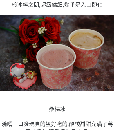
般冰棒之間,超級綿細,幾乎是入口即化
桑椹冰
淺嚐一口發現真的蠻好吃的,酸酸甜甜充滿了莓