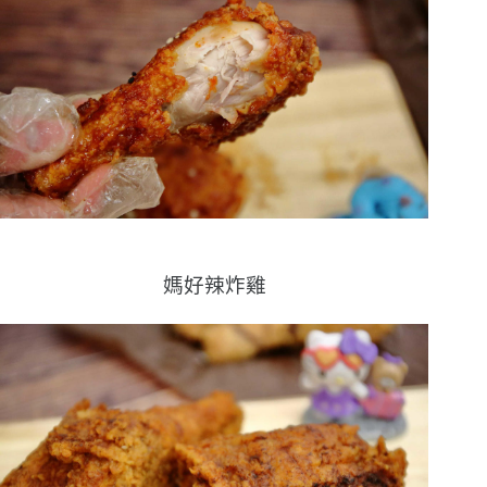
媽好辣炸雞