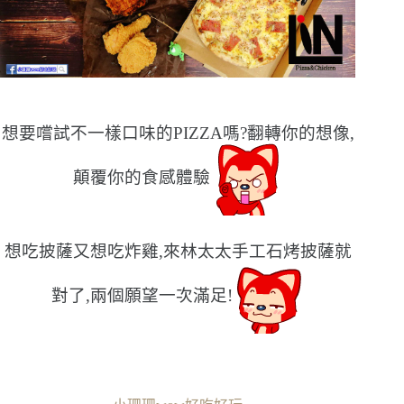
想要嚐試不一樣口味的PIZZA嗎?翻轉你的想像,
顛覆你的食感體驗
想吃披薩又想吃炸雞,來林太太手工石烤披薩就
對了,兩個願望一次滿足!