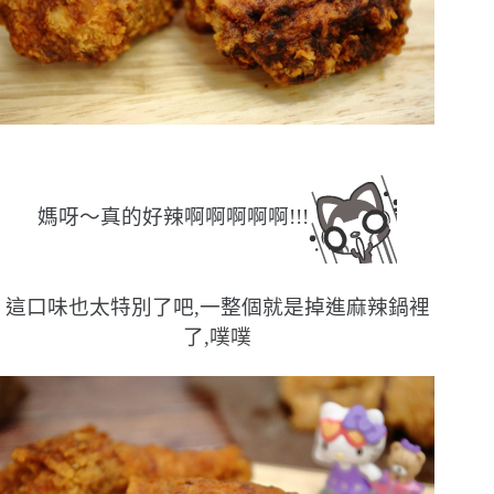
媽呀〜真的好辣啊啊啊啊啊!!!
這口味也太特別了吧,一整個就是掉進麻辣鍋裡
了,噗噗