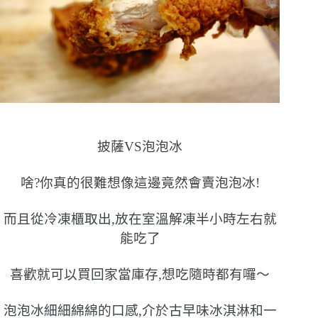
披薩VS泡泡冰
啥?你真的很難想像這邊竟然會賣泡泡冰!
而且從冷凍櫃取出,放在室溫解凍半小時左右就
能吃了
喜歡就可以買回家當庫存,想吃隨時都有囉〜
泡泡冰細細綿綿的口感,介於古早味冰淇淋和一