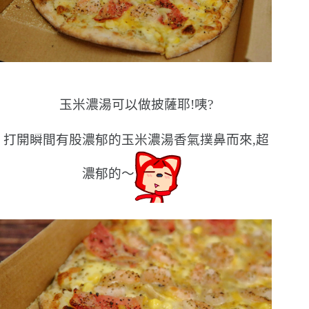
玉米濃湯可以做披薩耶!咦?
打開瞬間有股濃郁的玉米濃湯香氣撲鼻而來,超
濃郁的〜