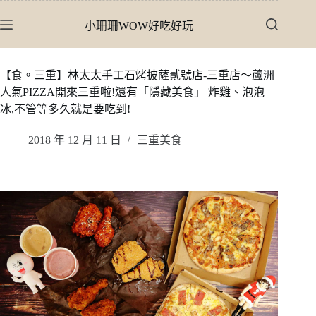
跳
小珊珊WOW好吃好玩
至
主
要
【食。三重】林太太手工石烤披薩貳號店-三重店〜蘆洲
內
人氣PIZZA開來三重啦!還有「隱藏美食」 炸雞、泡泡
容
冰,不管等多久就是要吃到!
2018 年 12 月 11 日
三重美食