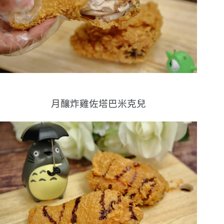
月釀炸雞佐塔巴米克兒