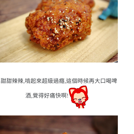
甜甜辣辣,啃起來超級過癮,這個時候再大口喝啤
酒,覺得好痛快啊!