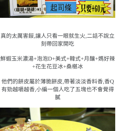
真的太厲害餒,讓人只看一眼就生火,二話不說立
刻帶回家開吃
鮮蝦玉米濃湯+泡泡D+美式+韓式+月釀+媽好辣
+花生花豆冰+桑椹冰
他們的餅皮屬於薄脆餅皮,帶著淡淡香料香,香Q
有勁越嚼越香,小編一個人吃了五塊也不會覺得
膩