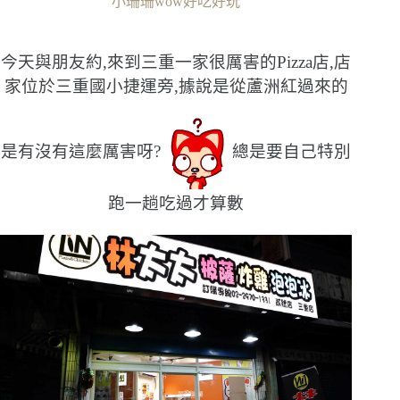
小珊珊wow好吃好玩
今天與朋友約,來到三重一家很厲害的Pizza店,店
家位於三重國小捷運旁,據說是從蘆洲紅過來的
是有沒有這麼厲害呀?
總是要自己特別
跑一趟吃過才算數