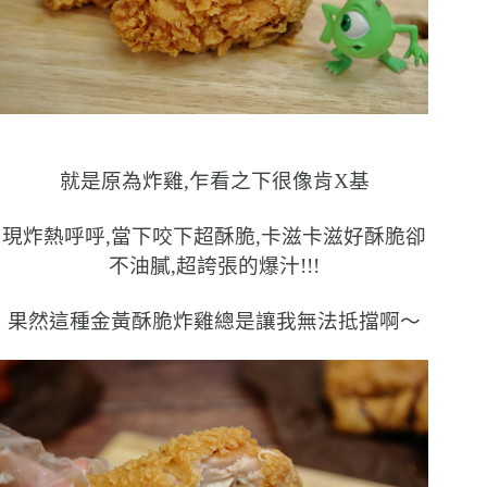
就是原為炸雞,乍看之下很像肯X基
現炸熱呼呼,當下咬下超酥脆,卡滋卡滋好酥脆卻
不油膩,超誇張的爆汁!!!
果然這種金黃酥脆炸雞總是讓我無法抵擋啊〜