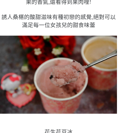
果的香氣,還看得到果肉哩!
誘人桑椹的酸甜滋味有種初戀的感覺,絕對可以
滿足每一位女孩兒的甜食味蕾
花生花豆冰