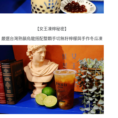
【女王凍檸秘密】
嚴選台灣熟韻烏龍搭配整顆手切無籽檸檬與手作冬瓜凍