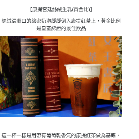
【康提宮廷絲絨生乳(黃金比)】
絲絨滑順口的綿密奶泡緩緩倒入康提红茶上，黃金比例
是皇室認證的最佳飲品
這一杯一樣是用帶有葡萄乾香氣的康提紅茶做為基底，