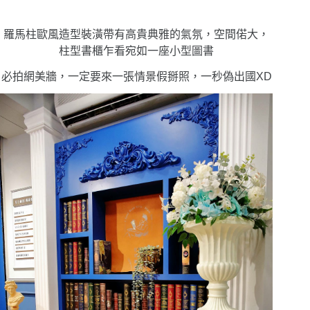
羅馬柱歐風造型裝潢帶有高貴典雅的氣氛，空間偌大，
柱型書櫃乍看宛如一座小型圖書
必拍網美牆，一定要來一張情景假掰照，一秒偽出國XD