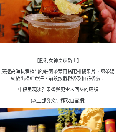
【勝利女神皇家騎士】
嚴選高海拔種植出的莊園茶葉再搭配柑橘果片，讓茶湯
綻放出橙紅色澤，前段散發橙香及柚花香氣，
中段呈現淡雅果香與更令人回味的尾韻
(以上部分文字擷取自官網)