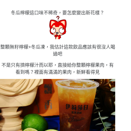
冬瓜檸檬這口味不稀奇，要怎麼變出新花樣？
整顆無籽檸檬+冬瓜凍，我估計這款飲品應該有很沒人喝
過吧
不是只有擠檸檬汁而以耶，直接給你整顆檸檬果肉，有
看到嗎？裡面有滿滿的果肉，新鮮看得見