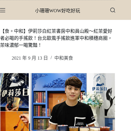
跳
小珊珊WOW好吃好玩
至
主
要
【食。中和】伊莉莎白紅茶書房中和員山殿〜紅茶愛好
內
者必喝的手搖飲！台北歐風手搖飲進軍中和積穗商圈，
容
茶味濃郁一喝驚豔！
2021 年 9 月 13 日
中和美食