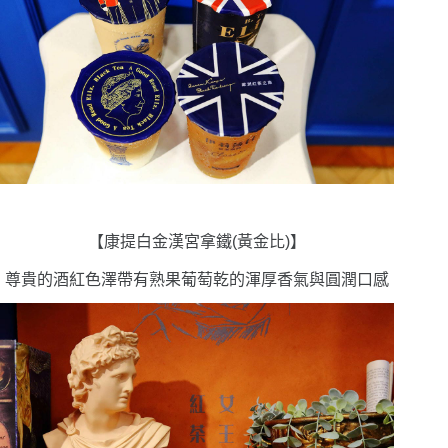
【康提白金漢宮拿鐵(黃金比)】
尊貴的酒紅色澤帶有熟果葡萄乾的渾厚香氣與圓潤口感