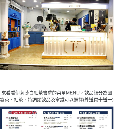
來看看伊莉莎白紅茶書房的菜單MENU，飲品細分為國
宴茶、紅茶、特調類飲品及拿鐵可以選擇(外送買十送一)