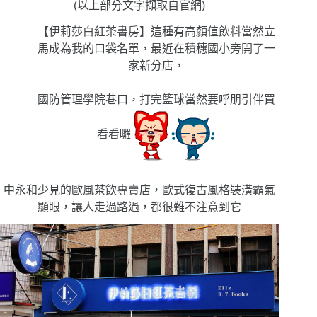
(以上部分文字擷取自官網)
【伊莉莎白紅茶書房】這種有高顏值飲料當然立
馬成為我的口袋名單，最近在積穗國小旁開了一
家新分店，
國防管理學院巷口，打完籃球當然要呼朋引伴買
看看囉
中永和少見的歐風茶飲專賣店，歐式復古風格裝潢霸氣
顯眼，讓人走過路過，都很難不注意到它