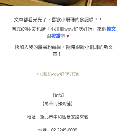
文章都看光光了，喜歡小珊珊的食記嗎？！
有FB的朋友也給「小珊珊wow好吃好玩」來個
推文
跟
按讚
吧
♥
快加入我的臉書粉絲團，隨時跟蹤小珊珊的新文
章！
小珊珊wow好吃好玩
【
Info
】
【
萬華海鮮粥舖
】
地址｜新北市中和區景安路
50
號
電話｜
02 2249-6099