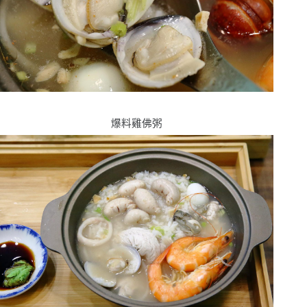
爆料雞佛粥