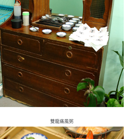
雙龍痛風粥