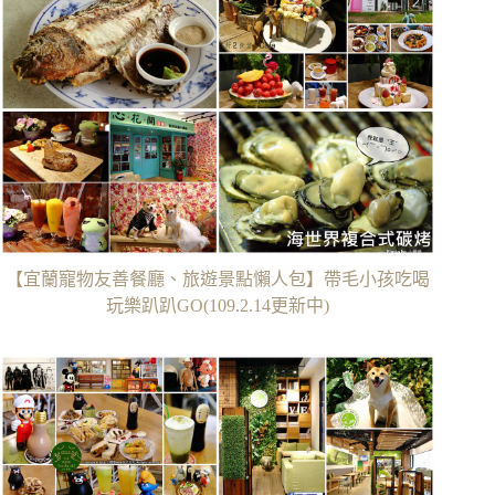
【宜蘭寵物友善餐廳、旅遊景點懶人包】帶毛小孩吃喝
玩樂趴趴GO(109.2.14更新中)