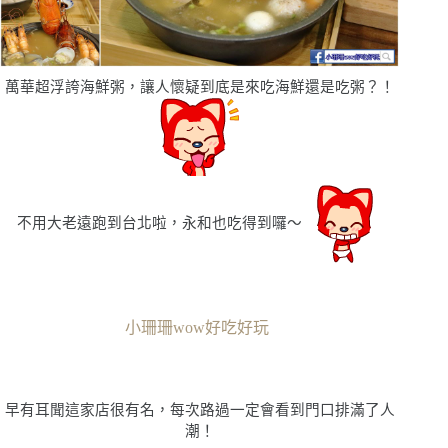
萬華超浮誇海鮮粥，讓人懷疑到底是來吃海鮮還是吃粥？！
不用大老遠跑到台北啦，永和也吃得到囉〜
小珊珊wow好吃好玩
早有耳聞這家店很有名，每次路過一定會看到門口排滿了人
潮！