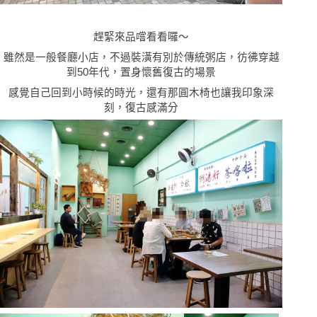
趕緊來品嚐看看囉〜
雖然是一般餐廳小店，不過裝潢有別於傳統
粥店，彷彿穿越
到
50
年代，置身懷舊復古的場景
感覺自己回到小時候的時光，還有那圓木椅也讓我印象深
刻，復古感滿分