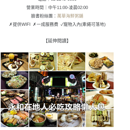
營業時間｜
中午
11:00-
凌晨
02:00
臉書粉絲團
：
萬華海鮮粥舖
✗
提供
WIFI
✗
一成服務費
✓
寵物入內
(
牽繩可落地
)
【延伸閱讀】