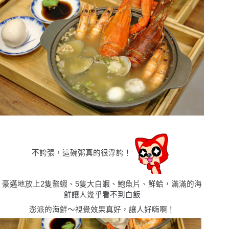
不誇張，這碗粥真的很浮誇！
豪邁地放上2隻螯蝦、5隻大白蝦、鮑魚片、鮮蛤，滿滿的海
鮮讓人幾乎看不到白飯
澎派的海鮮〜視覺效果真好，讓人好嗨啊！