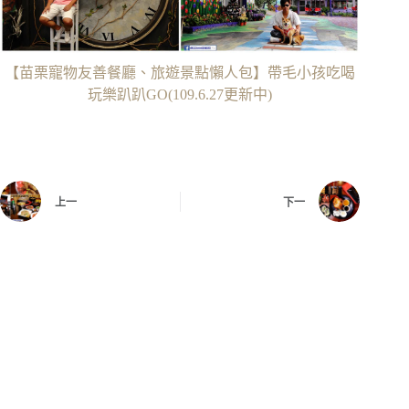
【苗栗寵物友善餐廳、旅遊景點懶人包】帶毛小孩吃喝
玩樂趴趴GO(109.6.27更新中)
上一
下一