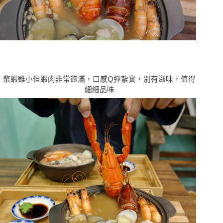
螯蝦雖小但蝦肉非常飽滿，口感Q彈紮實，別有滋味，值得
細細品味