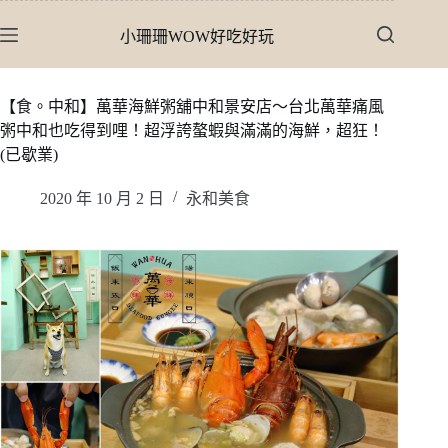
跳
小珊珊WOW好吃好玩
至
主
要
【食。中和】萬華海鮮粥舖中和景安店〜台北萬華痛風
內
粥中和也吃得到哩！超浮誇螯蝦與滿滿的海鮮，超狂！
容
(已歇業)
2020 年 10 月 2 日
永和美食