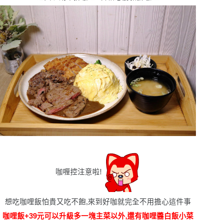
咖喱控注意啦!
想吃咖哩飯怕貴又吃不飽,來到好咖就完全不用擔心這件事
咖哩飯+39元可以升級多一塊主菜以外,還有咖哩醬白飯小菜