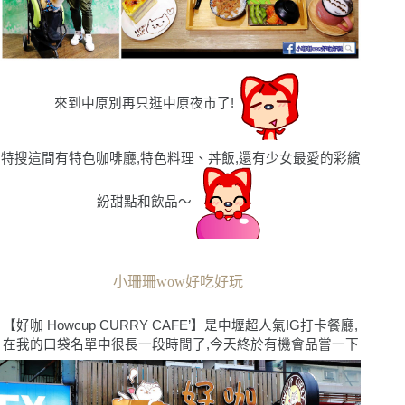
來到中原別再只逛中原夜市了!
特搜這間有特色咖啡廳,特色料理、丼飯,還有少女最愛的彩繽
紛甜點和飲品〜
小珊珊wow好吃好玩
【好咖
Howcup CURRY CAFE’】是中壢超人氣IG打卡餐廳,
在我的口袋名單中很長一段時間了,今天終於有機會品嘗一下