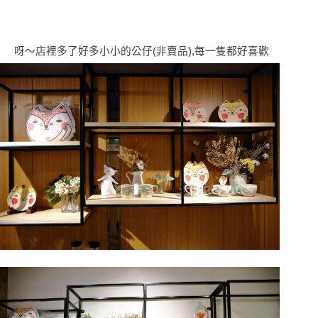
呀〜店裡多了好多小小的公仔(非賣品),每一隻都好喜歡