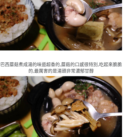
巴西蘑菇煮成湯的味道超香的,蘑菇的口感很特別,吃起來脆脆
的,最厲害的是湯頭非常濃郁甘醇