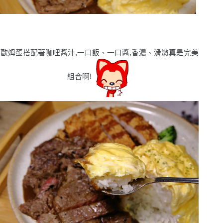
歐姆蛋搭配著咖哩醬汁,一口飯、一口醬,香濃、滑嫩真是完美
組合啊!