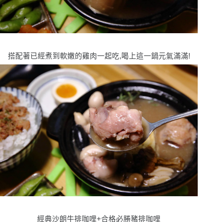
搭配著已經煮到軟嫩的雞肉一起吃,喝上這一鍋元氣滿滿!
經典沙朗牛排咖哩+合格必勝豬排咖哩