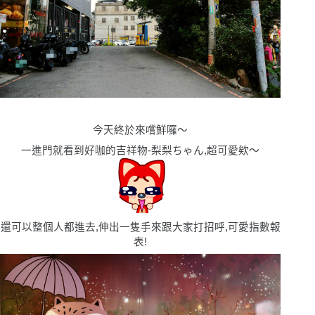
今天終於來嚐鮮囉〜
一進門就看到好咖的吉祥物-梨梨ちゃん,超可愛欸〜
還可以整個人都進去,伸出一隻手來跟大家打招呼,可愛指數報
表!