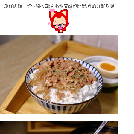
瓜仔肉飯一整個滷香四溢,鹹甜交融超開胃,真的好好吃喔!