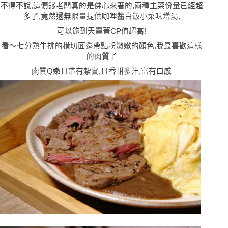
不得不說,這價錢老闆真的是佛心來著的,兩種主菜份量已經超
多了,竟然還無限量提供咖哩醬白飯小菜味增湯,
可以飽到天靈蓋CP值超高!
看〜七分熟牛排的橫切面還帶點粉嫩嫩的顏色,我最喜歡這樣
的肉質了
肉質Q嫩且帶有紮實,且香甜多汁,富有口感