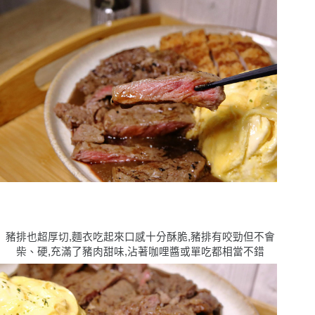
豬排也超厚切,麵衣吃起來口感十分酥脆,豬排有咬勁但不會
柴、硬,充滿了豬肉甜味,沾著咖哩醬或單吃都相當不錯