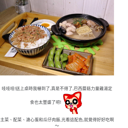
哇哇哇!送上桌時我嚇到了,真是不得了,巴西蘑菇力量雞湯定
食也太豐盛了吧!
主菜、配菜、溏心蛋和瓜仔肉飯,光看這配色,就覺得好好吃啊
〜