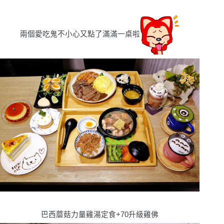
兩個愛吃鬼不小心又點了滿滿一桌啦
巴西蘑菇力量雞湯定食+70升級雞佛