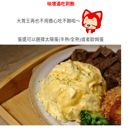
味增湯吃到飽
大胃王再也不用擔心吃不飽啦〜
蛋還可以選擇太陽蛋(半熟/全熟)或者歐姆蛋