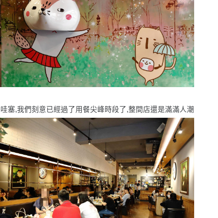
哇塞,我們刻意已經過了用餐尖峰時段了,整間店還是滿滿人潮