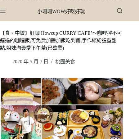
跳
小珊珊WOW好吃好玩
至
主
要
【食。中壢】好咖 Howcup CURRY CAFE’〜咖哩控不可
內
錯過的咖哩飯,可免費加醬加飯吃到飽,手作繽紛造型甜
容
點,姐妹淘最愛下午茶(已歇業)
2020 年 5 月 7 日
桃園美食