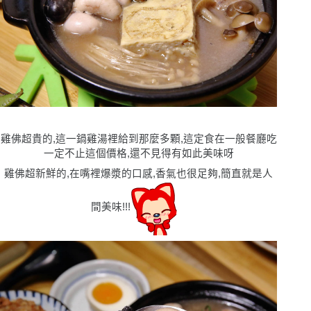
雞佛超貴的,這一鍋雞湯裡給到那麼多顆,這定食在一般餐廳吃
一定不止這個價格,還不見得有如此美味呀
雞佛超新鮮的,在嘴裡爆漿的口感,香氣也很足夠,簡直就是人
間美味!!!