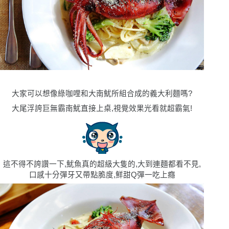
大家可以想像綠咖哩和大南魷所組合成的義大利麵嗎
?
大尾浮誇巨無霸南魷直接上桌,視覺效果光看就超霸氣!
這不得不誇讚一下,魷魚真的超級大隻的,大到連麵都看不見,
口感十分彈牙又帶點脆度,鮮甜Q彈一吃上癮