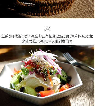
沙拉
生菜都很新鮮,咬下清脆咖滋有聲,加上經典凱薩醬調味,吃起
來非常搭又清爽,味道很對我的胃