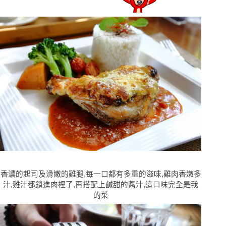
香濃的起司及滑嫩的雞腿,每一口都有多重的滋味,雞肉香嫩多
汁,雞汁都鎖進肉裡了,再搭配上鹹甜的醬汁,這口味完全是我
的菜