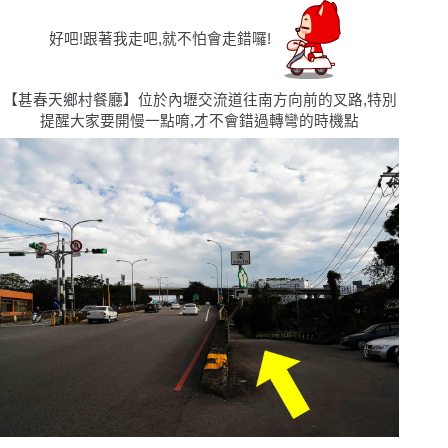
好吧!跟著我走吧,就不怕會走錯囉!
【甚春天鄉村餐廳】位於內壢交流道往南方向前的叉路,特別
提醒大家要開慢一點唷,才不會錯過轉彎的時機點