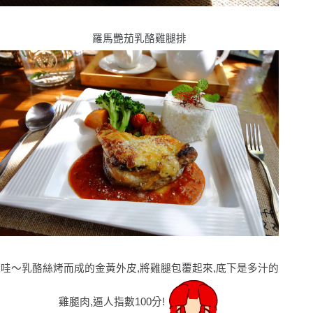
羅馬艷茄乳酪雞腿排
哇〜乳酪絲烤而成的金黃外皮,將雞腿包覆起來,底下是多汁的
雞腿肉,逼人指數100分!