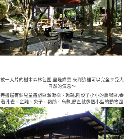
被一大片的樹木森林包圍,盡是綠意,來到這裡可以完全享受大
自然的氣息〜
旁邊還有個兒童遊戲區溜滑梯、鞦韆,附設了小小的農場區,養
著孔雀、金雞、兔子、鸚鵡、烏龜,簡直就像個小型的動物園