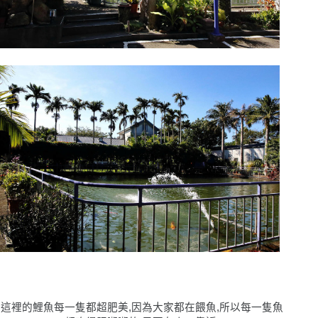
這裡的鯉魚每一隻都超肥美,因為大家都在餵魚,所以每一隻魚