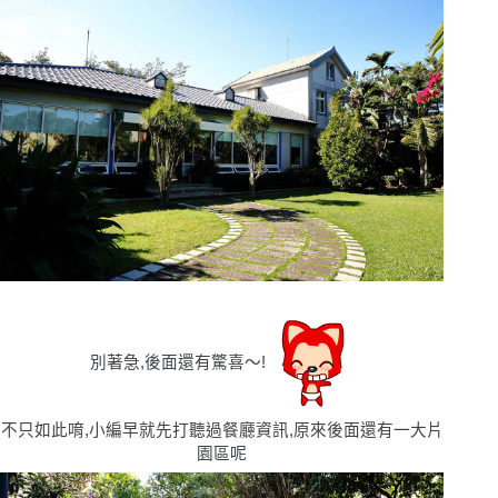
別著急,後面還有驚喜〜!
不只如此唷,小編早就先打聽過餐廳資訊,原來後面還有一大片
園區呢