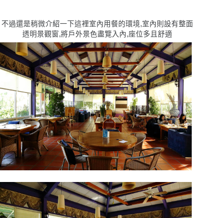
不過還是稍微介紹一下這裡室內用餐的環境,室內則設有整面
透明景觀窗,將戶外景色盡覽入內,座位多且舒適