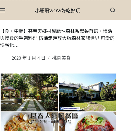
跳
小珊珊WOW好吃好玩
至
主
要
【食。中壢】甚春天鄉村餐廳〜森林系聚餐首選。慢活
內
與慢食的手創料理,彷彿走進放大版森林家族世界,可愛的
容
快融化…
2020 年 1 月 4 日
桃園美食