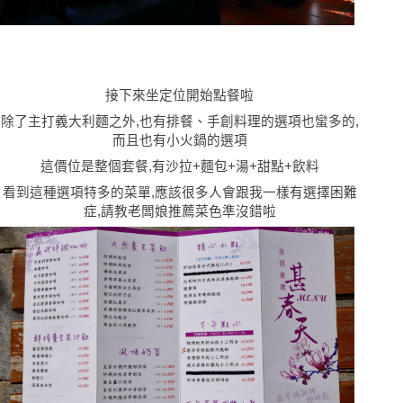
接下來坐定位開始點餐啦
除了主打義大利麵之外,也有排餐、手創料理的選項也蠻多的,
而且也有小火鍋的選項
這價位是整個套餐,有沙拉+麵包+湯+甜點+飲料
看到這種選項特多的菜單,應該很多人會跟我一樣有選擇困難
症,請教老闆娘推薦菜色準沒錯啦