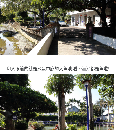
印入眼簾的就是水景中庭的大魚池,看〜滿池都是魚啦!