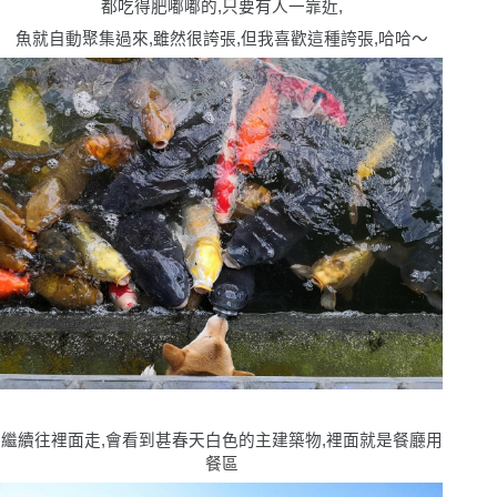
都吃得肥嘟嘟的,只要有人一靠近,
魚就自動聚集過來,雖然很誇張,但我喜歡這種誇張,哈哈〜
繼續往裡面走,會看到甚春天白色的主建築物,裡面就是餐廳用
餐區