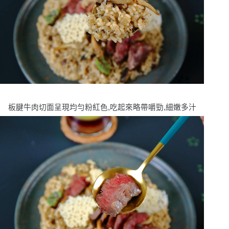
板腱牛肉切面呈現均勻粉紅色,吃起來略帶嚼勁,細嫩多汁