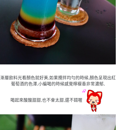
漸層飲料光看顏色就好美,如果攪拌均勻的時候,顏色呈現出紅
葡萄酒的色澤,小編喝的時候感覺檸檬香非常濃郁,
喝起來酸酸甜甜,也不會太甜,還不錯喔