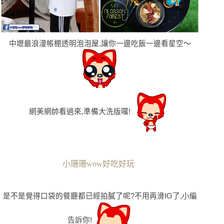
中壢最浪漫帳棚透明泡泡屋,讓你一邊吃飯一邊看星空〜
網美網帥看過來,準備大洗版囉!
小珊珊wow好吃好玩
是不是覺得口袋的餐廳都已經拍膩了呢?不用再滑IG了,小編
告訴你!