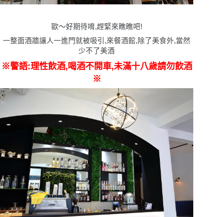
歐〜好期待唷,趕緊來瞧瞧吧!
一整面酒牆讓人一進門就被吸引,來餐酒館,除了美食外,當然
少不了美酒
※
警語:理性飲酒,喝酒不開車,未滿十八歲請勿飲酒
※