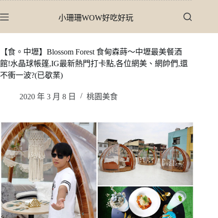
跳
小珊珊WOW好吃好玩
至
主
要
【食。中壢】Blossom Forest 食甸森蒔〜中壢最美餐酒
內
館!水晶球帳篷,IG最新熱門打卡點,各位網美、網帥們,還
容
不衝一波?(已歇業)
2020 年 3 月 8 日
桃園美食