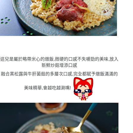
這兒是屬於略帶米心的燉飯,微硬的口感不失嚼勁的美味,放入
新鮮炒菇增添口感
融合黑松露與牛肝菌菇的多層次口感,完全都賦予燉飯滿滿的
美味精華,會越吃越涮嘴!