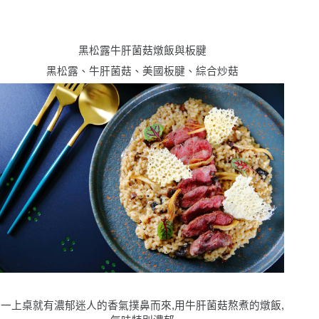
黑松露牛肝菌菇燉飯與板腱
黑松露、牛肝菌菇、美國板腱、綜合炒菇
一上桌就有濃郁迷人的香氣撲鼻而來,用牛肝菌菇熬煮的燉飯,