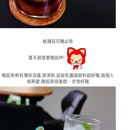
綠薄荷可爾必思
夏天就是要喝這杯!
喝起來帶有薄荷涼感,很清新,話說乳酸菌飲料超好喝,我個人
超熱愛,喝起來很香甜、非常好喝