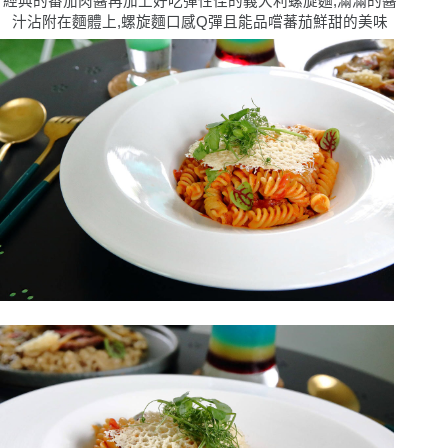
經典的番茄肉醬再加上好吃彈性佳的義大利螺旋麵,滿滿的醬
汁沾附在麵體上,螺旋麵口感
Q
彈且能品嚐蕃茄鮮甜的美味