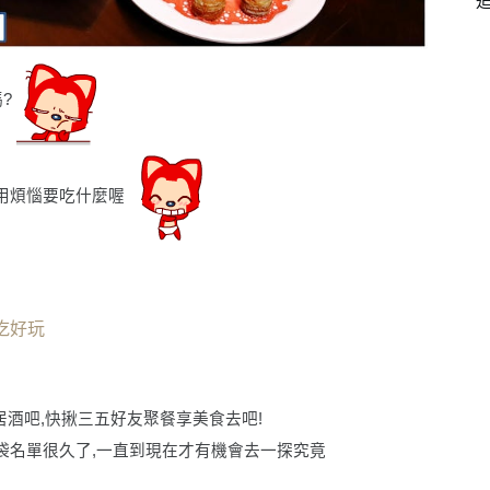
?
用煩惱要吃什麼喔
吃好玩
酒吧,快揪三五好友聚餐享美食去吧!
袋名單很久了,一直到現在才有機會去一探究竟