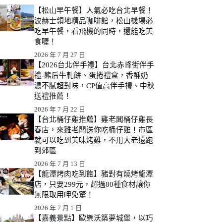
【松山早午餐】人氣必吃台北早餐！
波赫士領地精品咖啡館，松山機場必
吃早午餐，看飛機的同時，還能吃美
食喔！
2026 年 7 月 27 日
【2026台北伴手禮】台北赤峰街伴手
禮-熊后牛軋餅、蛋捲禮盒，香酥奶
濃不膩超對味，CP值高伴手禮、中秋
送禮推薦！
2026 年 7 月 22 日
【台北桶仔雞推薦】雞老闆桶仔雞長
春店，來雞老闆送你吃桶仔雞！市區
就可以吃到美味烤雞，不用大老遠跑
到郊區
2026 年 7 月 13 日
【龍潭烤肉吃到飽】豬對有燒烤龍潭
店，只要299元，超過80種食材讓你
無限取用呷免驚！
2026 年 7 月 1 日
【嘉義景點】歐樂沃築夢城堡，以巧