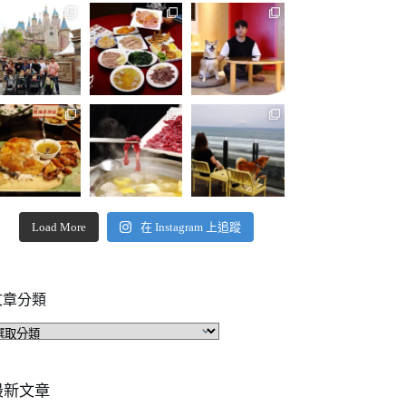
Load More
在 Instagram 上追蹤
文章分類
文
章
分
類
最新文章