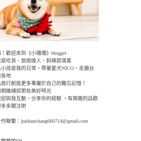
！歡迎來到《小珊珊》blogger
我是吃貨、旅遊達人、斜槓部落客
毛小孩是我的日常，帶著愛犬NICO，走遍台
灣各地
為旅行創造更多專屬於自己的難忘記憶！
用相機捕捉那些美好時光
歡迎與我互動，分享你的經驗 ，有興趣的話歡
迎多多關注喲
合作聯繫：
juishanchang660714@gmail.com