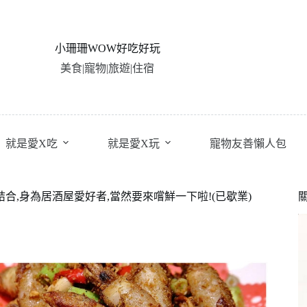
小珊珊WOW好吃好玩
美食|寵物|旅遊|住宿
就是愛X吃
就是愛X玩
寵物友善懶人包
合,身為居酒屋愛好者,當然要來嚐鮮一下啦!(已歇業)