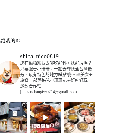
追蹤我的IG
shiba_nico0819
還在傷腦筋要去哪吃好料，找好玩嗎？
只要跟著小珊珊，一起去尋找全台灣最
夯、最有特色的地方踩點哦～
🍰美食✈️
旅遊
_
部落格🔍小珊珊wow好吃好玩
_
邀約合作📮
juishanchang660714@gmail.com