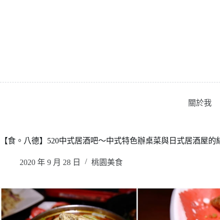
跳
至
主
要
內
容
關於我
【食。八德】520中式居酒吧〜中式特色辦桌菜與日式居酒屋的結
2020 年 9 月 28 日
桃園美食