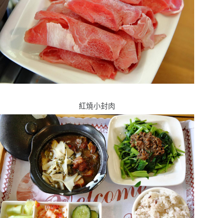
紅燒小封肉