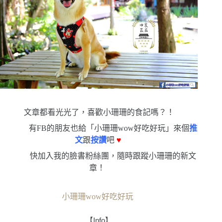
文章都看光光了，喜歡小珊珊的食記嗎？！
有FB的朋友也給「小珊珊wow好吃好玩」來個
推
文
跟
按讚
吧
♥
快加入我的臉書粉絲團，隨時跟蹤小珊珊的新文
章！
小珊珊wow好吃好玩
【
Info
】