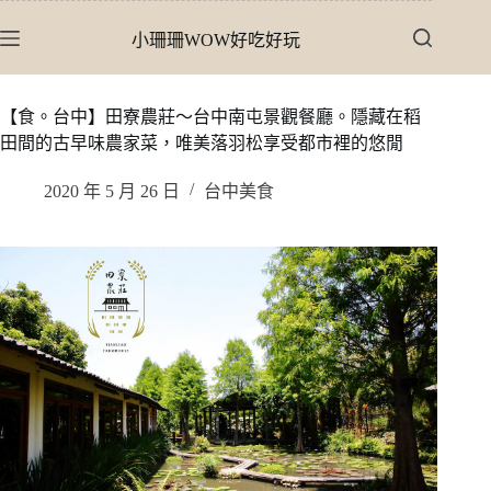
跳
小珊珊WOW好吃好玩
至
主
要
【食。台中】田寮農莊〜台中南屯景觀餐廳。隱藏在稻
內
田間的古早味農家菜，唯美落羽松享受都市裡的悠閒
容
2020 年 5 月 26 日
台中美食