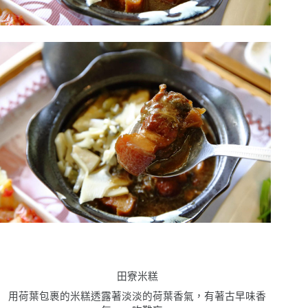
田寮米糕
用荷葉包裹的米糕透露著淡淡的荷葉香氣，
有著古早味香