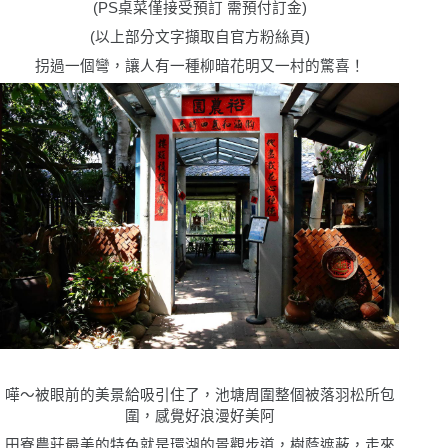
(PS
桌菜僅接受預訂 需預付訂金
)
(
以上部分文字擷取自官方粉絲頁
)
拐過一個彎，讓人有一種柳暗花明又一村的驚喜！
嘩〜被眼前的美景給吸引住了，池塘周圍整個被落羽松所包
圍，感覺好浪漫好美阿
田寮農莊最美的特色就是環湖的景觀步道，樹蔭遮蔽，走來