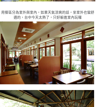
用餐區分為室外與室內，如果天氣涼爽的話，坐室外也蠻舒
適的，台中今天太熱了，只好躲進室內玩囉