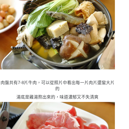
肉盤共有7-8片牛肉，可以從照片中看出每一片肉片還蠻大片
的
湯底是雞湯熬出來的，味道濃郁又不失清爽