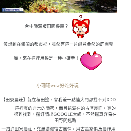
台中隱藏版田園餐廳？
沒想到在熱鬧的都市裡，竟然有這一片綠意盎然的庭園餐
廳，來在這裡用餐是一種小確幸！
小珊珊wow好吃好玩
【田寮農莊】
躲在稻田邊，害我差一點連大門都找不到
XDD
這裡真的非常的隱密，而且還藏在的古厝裏面，真的
很難找到，還好請出
GOOGLE
大師，不然還真容易在
田野間迷路
一踏進田寮農莊，充滿濃濃復古風情，用古董家俱及農作用