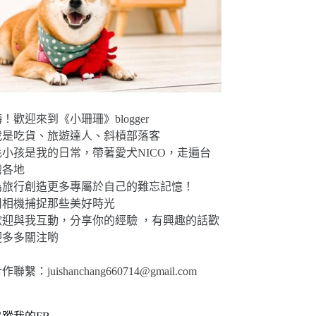
！歡迎來到《小珊珊》blogger
我是吃貨、旅遊達人、斜槓部落客
毛小孩是我的日常，帶著愛犬NICO，走遍台
灣各地
為旅行創造更多專屬於自己的難忘記憶！
用相機捕捉那些美好時光
歡迎與我互動，分享你的經驗 ，有興趣的話歡
迎多多關注喲
合作聯繫：
juishanchang660714@gmail.com