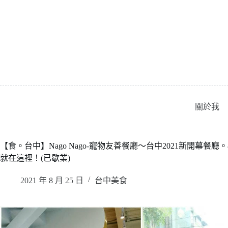
跳
至
主
要
內
容
關於我
【食。台中】Nago Nago-寵物友善餐廳〜台中2021新開幕
就在這裡！(已歇業)
2021 年 8 月 25 日
台中美食