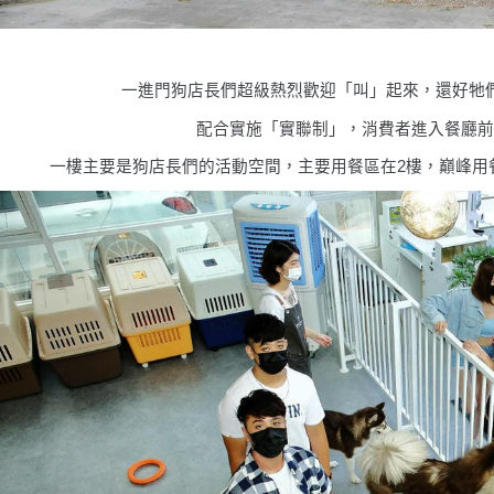
一進門狗店長們超級熱烈歡迎「叫」起來，還好牠
配合實施「實聯制」，消費者進入餐廳前需
一樓主要是狗店長們的活動空間，主要用餐區在2樓，巔峰用