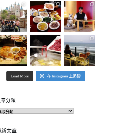
Load More
在 Instagram 上追蹤
文章分類
文
章
分
類
最新文章