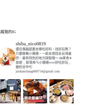
追蹤我的IG
shiba_nico0819
還在傷腦筋要去哪吃好料，找好玩嗎？
只要跟著小珊珊，一起去尋找全台灣最
夯、最有特色的地方踩點哦～
🍰美食✈️
旅遊
_
部落格🔍小珊珊wow好吃好玩
_
邀約合作📮
juishanchang660714@gmail.com