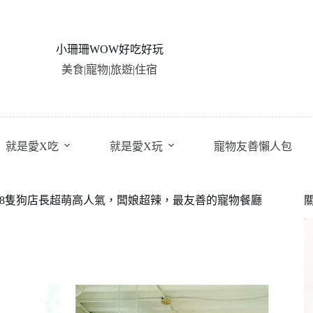
小珊珊WOW好吃好玩
美食|寵物|旅遊|住宿
就是愛X吃
就是愛X玩
寵物友善懶人包
餐廳。8隻狗店長超萌高人氣，闆娘超辣，最友善的寵物餐廳