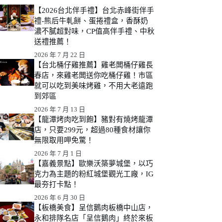
【2026台北伴手禮】台北赤峰街伴手
禮-熊后牛軋餅、蛋捲禮盒，香酥奶
濃不膩超對味，CP值高伴手禮、中秋
送禮推薦！
2026 年 7 月 22 日
【台北桶仔雞推薦】雞老闆桶仔雞長
春店，來雞老闆送你吃桶仔雞！市區
就可以吃到美味烤雞，不用大老遠跑
到郊區
2026 年 7 月 13 日
【龍潭烤肉吃到飽】豬對有燒烤龍潭
店，只要299元，超過80種食材讓你
無限取用呷免驚！
2026 年 7 月 1 日
【嘉義景點】歐樂沃築夢城堡，以巧
克力為主題的粉紅城堡觀光工廠，IG
最夯打卡點！
2026 年 6 月 30 日
【板橋美食】呈信鵝肉板橋中山店，
永和排隊名店「呈信鵝肉」終於來板