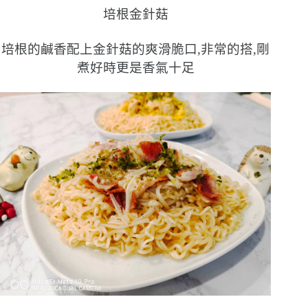
培根金針菇
培根的鹹香配上金針菇的爽滑脆口,非常的搭,剛
煮好時更是香氣十足