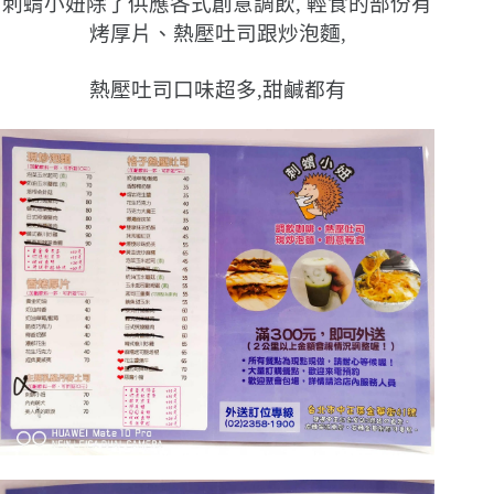
刺蝟小妞除了供應各式創意調飲, 輕食的部份有
烤厚片、熱壓吐司跟炒泡麵,
熱壓吐司口味超多,甜鹹都有