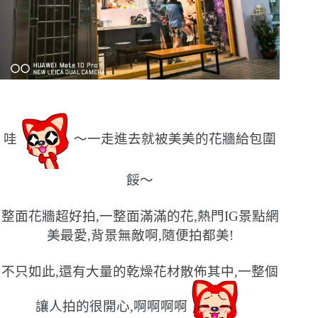
哇
〜一走進去就被美美的花牆給包圍
餒〜
整面花牆超好拍,一整面滿滿的花,熱門IG景點網
美最愛,背景無敵啊,隨便拍都美!
不只如此,還有大量的乾燥花材散佈其中,一整個
讓人拍的很開心,啊啊啊啊