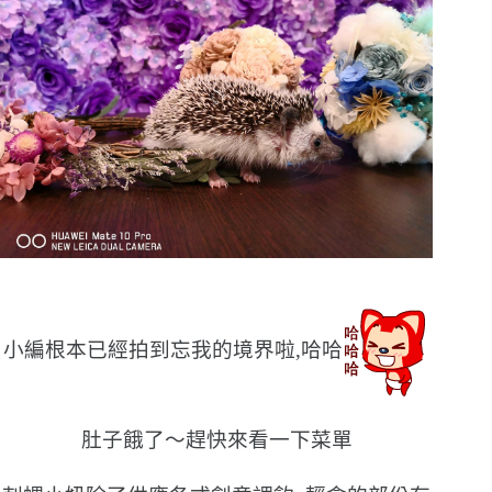
小編根本已經拍到忘我的境界啦,哈哈
肚子餓了〜趕快來看一下菜單