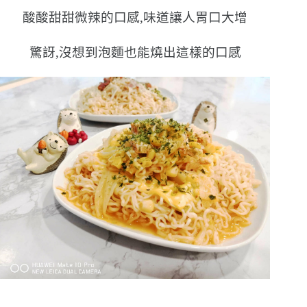
酸酸甜甜微辣的口感,味道讓人胃口大增
驚訝,沒想到泡麵也能燒出這樣的口感