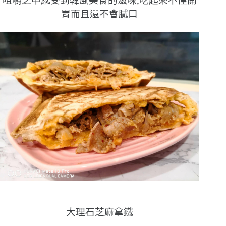
咀嚼之中感受到韓風美食的滋味,吃起來不僅開
胃而且還不會膩口
大理石芝麻拿鐵