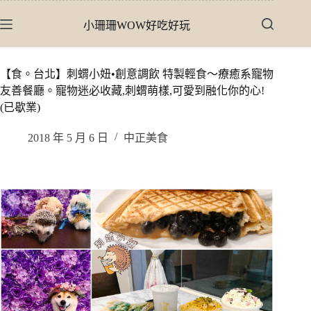
跳
小珊珊WOW好吃好玩
至
主
要
【食。台北】刺蝟小妞•創意調飲 特製輕食〜療癒系寵物
內
友善餐廳。寵物迷必收藏,刺蝟萌樣,可愛到融化你的心!
容
(已歇業)
2018 年 5 月 6 日
中正美食