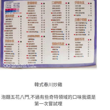
韓式春川炒雞
泡麵五花八門,不過有些奇特領域的口味我還是
第一次嘗試哩