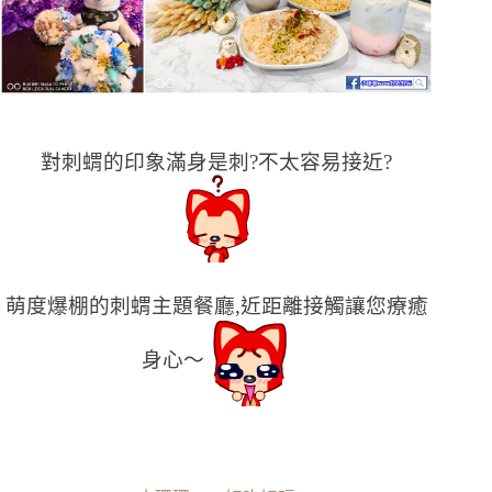
對刺蝟的印象滿身是刺?不太容易接近?
萌度爆棚的刺蝟主題餐廳,近距離接觸讓您療癒
身心〜