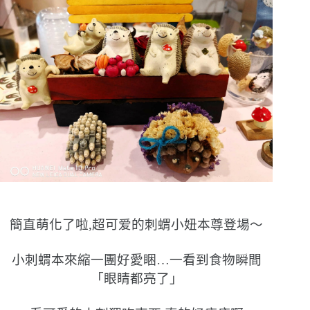
簡直萌化了啦,超可爱的刺蝟小妞本尊登場〜
小刺蝟本來縮一團好愛睏…一看到食物瞬間
「眼睛都亮了」