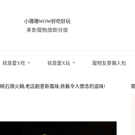
小珊珊WOW好吃好玩
美食|寵物|旅遊|住宿
就是愛X吃
就是愛X玩
寵物友善懶人包
石頭火鍋,老店創意新風味,依舊令人懷念的滋味!