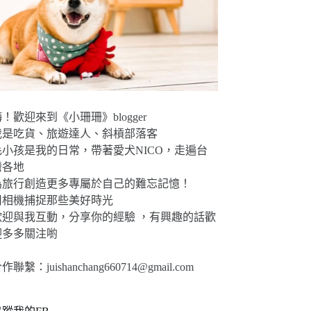
！歡迎來到《小珊珊》blogger
我是吃貨、旅遊達人、斜槓部落客
毛小孩是我的日常，帶著愛犬NICO，走遍台
灣各地
為旅行創造更多專屬於自己的難忘記憶！
用相機捕捉那些美好時光
歡迎與我互動，分享你的經驗 ，有興趣的話歡
迎多多關注喲
合作聯繫：
juishanchang660714@gmail.com