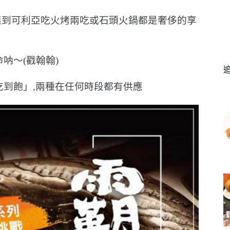
連到可利亞吃火烤兩吃或石頭火鍋都是奢侈的享
命呐〜(戳翰翰)
吃到飽」,兩種在任何時段都有供應