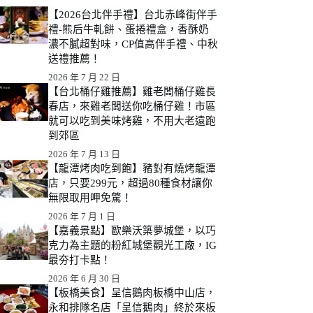
【2026台北伴手禮】台北赤峰街伴手
禮-熊后牛軋餅、蛋捲禮盒，香酥奶
濃不膩超對味，CP值高伴手禮、中秋
送禮推薦！
2026 年 7 月 22 日
【台北桶仔雞推薦】雞老闆桶仔雞長
春店，來雞老闆送你吃桶仔雞！市區
就可以吃到美味烤雞，不用大老遠跑
到郊區
2026 年 7 月 13 日
【龍潭烤肉吃到飽】豬對有燒烤龍潭
店，只要299元，超過80種食材讓你
無限取用呷免驚！
2026 年 7 月 1 日
【嘉義景點】歐樂沃築夢城堡，以巧
克力為主題的粉紅城堡觀光工廠，IG
最夯打卡點！
2026 年 6 月 30 日
【板橋美食】呈信鵝肉板橋中山店，
永和排隊名店「呈信鵝肉」終於來板