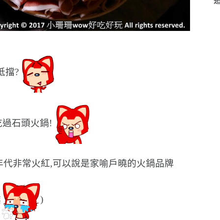
抵擋?
過石頭火鍋!
年代非常火紅,可以說是家喻戶曉的火鍋品牌
噗
)