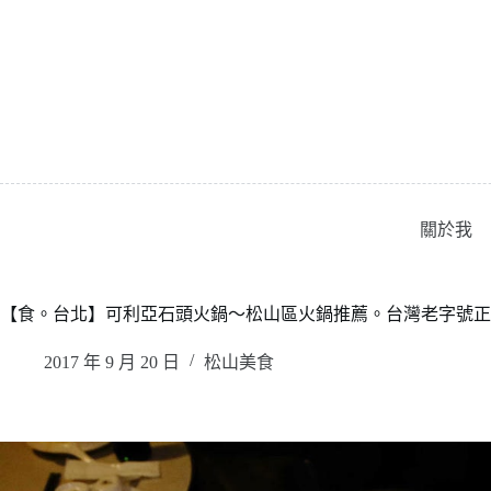
跳
至
主
要
內
容
關於我
【食。台北】可利亞石頭火鍋〜松山區火鍋推薦。台灣老字號正統
2017 年 9 月 20 日
松山美食