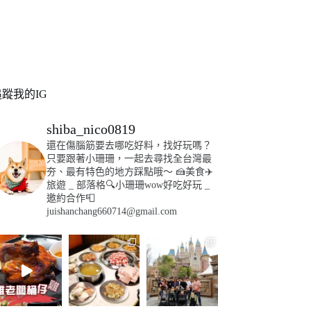
追蹤我的IG
shiba_nico0819
還在傷腦筋要去哪吃好料，找好玩嗎？
只要跟著小珊珊，一起去尋找全台灣最
夯、最有特色的地方踩點哦～
🍰美食✈️
旅遊
_
部落格🔍小珊珊wow好吃好玩
_
邀約合作📮
juishanchang660714@gmail.com