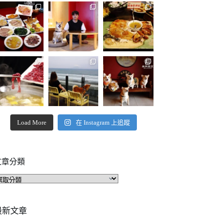
Load More
在 Instagram 上追蹤
文章分類
文
章
分
類
最新文章