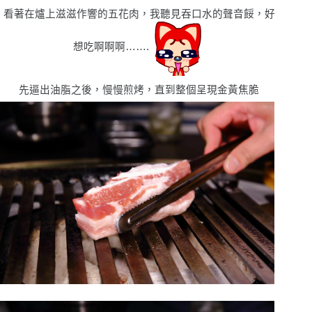
看著在爐上滋滋作響的五花肉，我聽見吞口水的聲音餒，好
想吃啊啊啊
…….
先逼出油脂之後，慢慢煎烤，直到整個呈現金黃焦脆