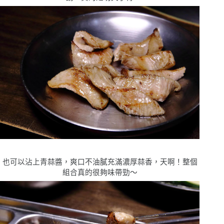
也可以沾上
青蒜醬，爽口不油膩充滿濃厚蒜香，天啊！整個
組合真的很夠味帶勁〜