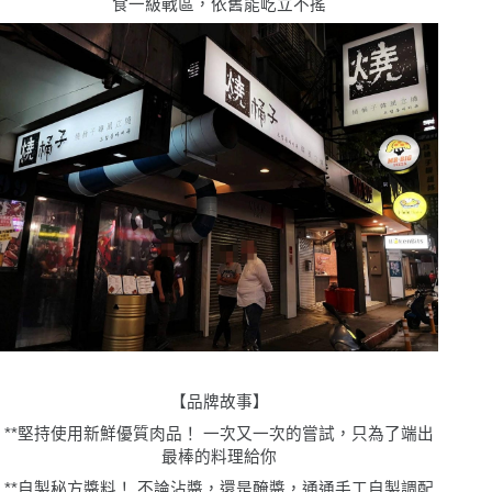
食一級戰區，依舊能屹立不搖
【品牌故事】
**堅持使用新鮮優質肉品！ 一次又一次的嘗試，只為了端出
最棒的料理給你
**自製秘方醬料！ 不論沾醬，還是醃醬，通通手工自製調配