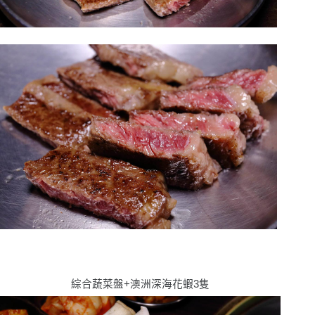
綜合蔬菜盤
+
澳洲深海花蝦
3
隻