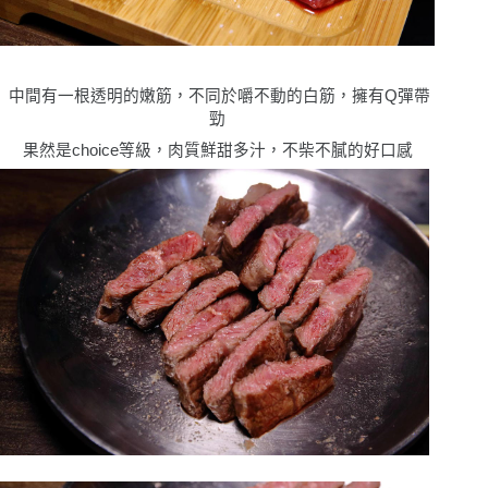
中間有一根透明的嫩筋，不同於嚼不動的白筋，擁有
Q
彈帶
勁
果然是
choice
等級，肉質鮮甜多汁，不柴不膩的好口感