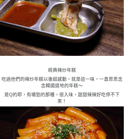
經典辣炒年糕
吃過他們的辣炒年糕以後超感動，就是這一味，一直思思念
念韓國道地的年糕
〜
是
Q
的耶，有嚼勁的那種，很入味，甜甜辣辣好吃停不下
來！