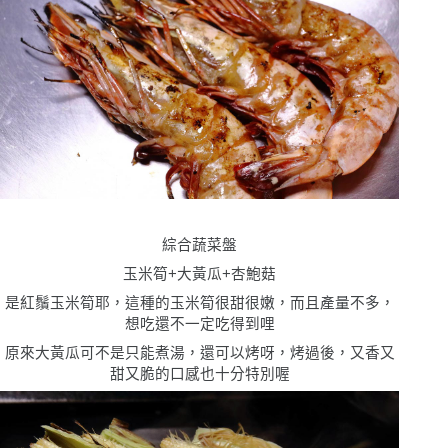
綜合蔬菜盤
玉米筍
+
大黃瓜
+
杏鮑菇
是紅鬚玉米筍耶，這種的玉米筍很甜很嫩，而且產量不多，
想吃還不一定吃得到哩
原來大黃瓜可不是只能煮湯，還可以烤呀，烤過後，又香又
甜又脆的口感也十分特別喔