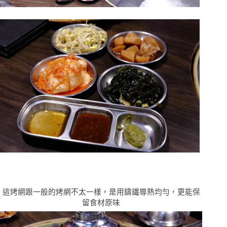
這烤網跟一般的烤網不太一樣，是用鑄鐵導熱均勻，更能保
留食材原味