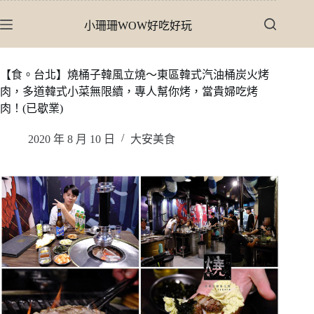
跳
小珊珊WOW好吃好玩
至
主
要
【食。台北】燒桶子韓風立燒〜東區韓式汽油桶炭火烤
內
肉，多道韓式小菜無限續，專人幫你烤，當貴婦吃烤
容
肉！(已歇業)
2020 年 8 月 10 日
大安美食