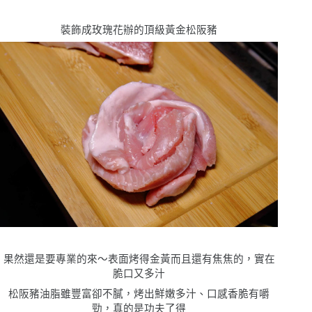
裝飾成玫瑰花辦的頂級黃金松阪豬
果然還是要專業的來
〜
表面烤得金黃而且還有焦焦的，實在
脆口又多汁
松阪豬油脂雖豐富卻不膩，烤出鮮嫩多汁
、
口感香脆有嚼
勁，真的是功夫了得