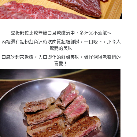
翼板部位比較無筋口且軟嫩適中，多汁又不油膩
〜
內裡還有點粉紅色這時吃肉質超級鮮嫩，一口咬下，那令人
驚艷的美味
口感吃起來軟嫩，入口即化的鮮甜美味，難怪深得老饕們的
喜愛！