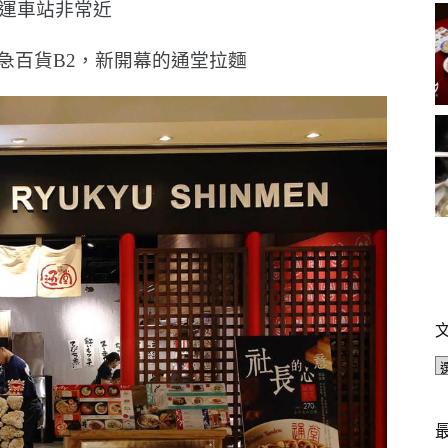
運車站非常近
急百貨B2，新開幕的通堂拉麵