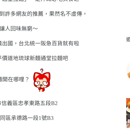
到許多網友的推薦，果然名不虛傳，
讓人回味無窮〜
飛出國，台北統一阪急百貨就有啦
平價道地琉球新麵通堂拉麵吧
麵開在哪哩？
信義區忠孝東路五段B2
同區承德路一段1號B3