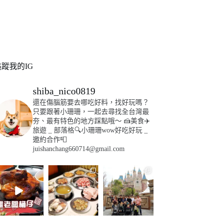
追蹤我的IG
shiba_nico0819
還在傷腦筋要去哪吃好料，找好玩嗎？
只要跟著小珊珊，一起去尋找全台灣最
夯、最有特色的地方踩點哦～
🍰美食✈️
旅遊
_
部落格🔍小珊珊wow好吃好玩
_
邀約合作📮
juishanchang660714@gmail.com