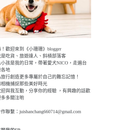
！歡迎來到《小珊珊》blogger
我是吃貨、旅遊達人、斜槓部落客
毛小孩是我的日常，帶著愛犬NICO，走遍台
灣各地
為旅行創造更多專屬於自己的難忘記憶！
用相機捕捉那些美好時光
歡迎與我互動，分享你的經驗 ，有興趣的話歡
迎多多關注喲
合作聯繫：
juishanchang660714@gmail.com