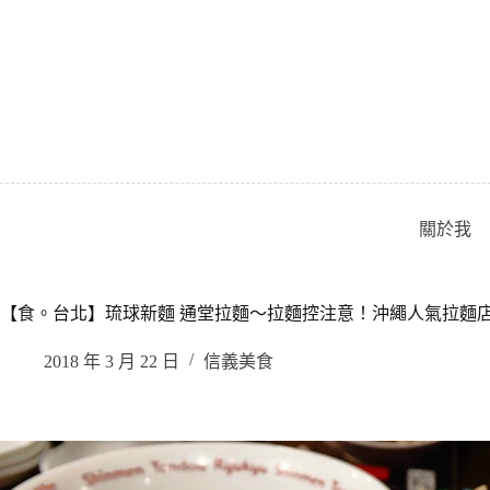
跳
至
主
要
內
容
關於我
【食。台北】琉球新麵 通堂拉麵〜拉麵控注意！沖繩人氣拉麵
2018 年 3 月 22 日
信義美食