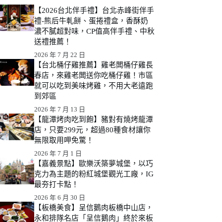
【2026台北伴手禮】台北赤峰街伴手
禮-熊后牛軋餅、蛋捲禮盒，香酥奶
濃不膩超對味，CP值高伴手禮、中秋
送禮推薦！
2026 年 7 月 22 日
【台北桶仔雞推薦】雞老闆桶仔雞長
春店，來雞老闆送你吃桶仔雞！市區
就可以吃到美味烤雞，不用大老遠跑
到郊區
2026 年 7 月 13 日
【龍潭烤肉吃到飽】豬對有燒烤龍潭
店，只要299元，超過80種食材讓你
無限取用呷免驚！
2026 年 7 月 1 日
【嘉義景點】歐樂沃築夢城堡，以巧
克力為主題的粉紅城堡觀光工廠，IG
最夯打卡點！
2026 年 6 月 30 日
【板橋美食】呈信鵝肉板橋中山店，
永和排隊名店「呈信鵝肉」終於來板