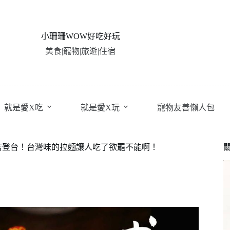
小珊珊WOW好吃好玩
美食|寵物|旅遊|住宿
就是愛X吃
就是愛X玩
寵物友善懶人包
店登台！台灣味的拉麵讓人吃了欲罷不能啊！