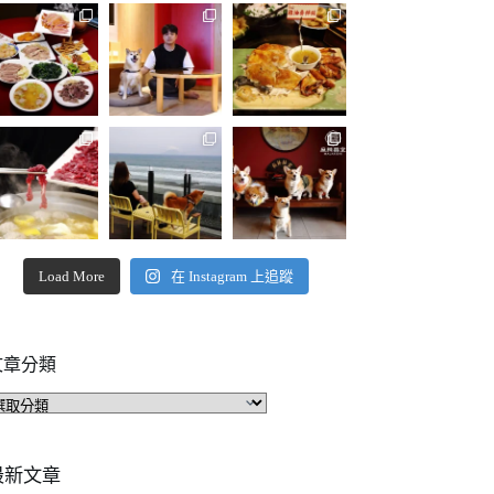
Load More
在 Instagram 上追蹤
文章分類
文
章
分
類
最新文章