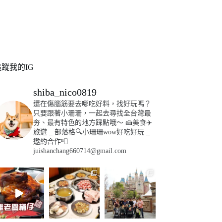
追蹤我的IG
shiba_nico0819
還在傷腦筋要去哪吃好料，找好玩嗎？
只要跟著小珊珊，一起去尋找全台灣最
夯、最有特色的地方踩點哦～
🍰美食✈️
旅遊
_
部落格🔍小珊珊wow好吃好玩
_
邀約合作📮
juishanchang660714@gmail.com