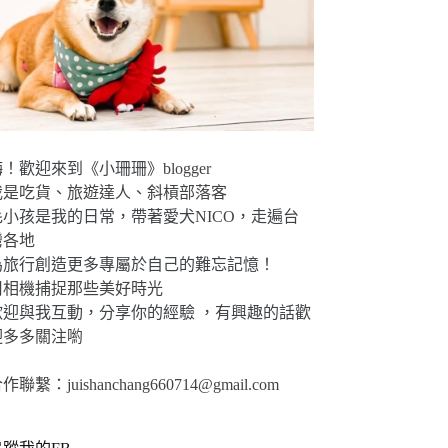
！歡迎來到《小珊珊》blogger
我是吃貨、旅遊達人、斜槓部落客
毛小孩是我的日常，帶著愛犬NICO，走遍台
灣各地
為旅行創造更多專屬於自己的難忘記憶！
用相機捕捉那些美好時光
歡迎與我互動，分享你的經驗 ，有興趣的話歡
迎多多關注喲
合作聯繫：
juishanchang660714@gmail.com