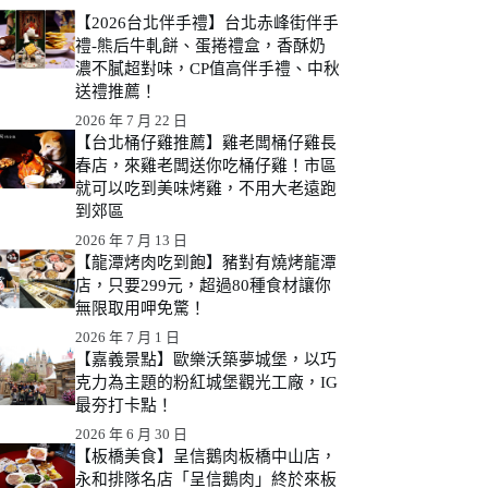
【2026台北伴手禮】台北赤峰街伴手
禮-熊后牛軋餅、蛋捲禮盒，香酥奶
濃不膩超對味，CP值高伴手禮、中秋
送禮推薦！
2026 年 7 月 22 日
【台北桶仔雞推薦】雞老闆桶仔雞長
春店，來雞老闆送你吃桶仔雞！市區
就可以吃到美味烤雞，不用大老遠跑
到郊區
2026 年 7 月 13 日
【龍潭烤肉吃到飽】豬對有燒烤龍潭
店，只要299元，超過80種食材讓你
無限取用呷免驚！
2026 年 7 月 1 日
【嘉義景點】歐樂沃築夢城堡，以巧
克力為主題的粉紅城堡觀光工廠，IG
最夯打卡點！
2026 年 6 月 30 日
【板橋美食】呈信鵝肉板橋中山店，
永和排隊名店「呈信鵝肉」終於來板