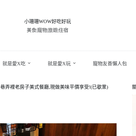
小珊珊WOW好吃好玩
美食|寵物|旅遊|住宿
就是愛X吃
就是愛X玩
寵物友善懶人包
廳。巷弄裡老房子美式餐廳,現做美味平價享受!(已歇業)