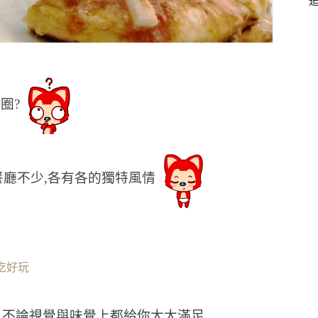
圈?
餐廳不少,各有各的獨特風情
吃好玩
,不論視覺與味覺上都給你大大滿足