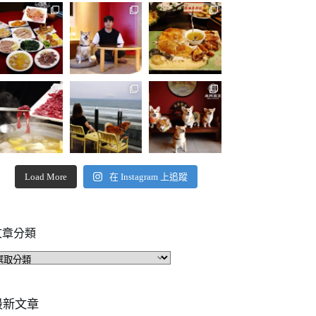
Load More
在 Instagram 上追蹤
文章分類
文
章
分
類
最新文章