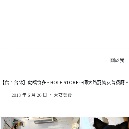
跳
至
主
要
內
容
關於我
【食。台北】虎噗食多 • HOPE STORE〜師大路寵物友善餐
2018 年 6 月 26 日
大安美食