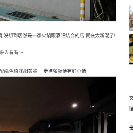
唷,沒想到居然是一家火鍋跟酒吧結合的店,實在太新潮了!
來去看看〜
搭配綠色植栽網美牆,一走進餐廳便有好心情