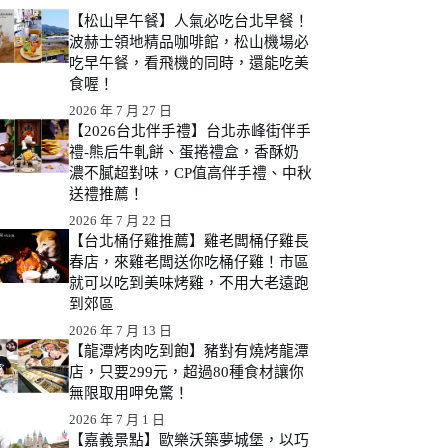
【松山早午餐】人氣必吃台北早餐！
波赫士領地精品咖啡館，松山機場必
吃早午餐，看飛機的同時，還能吃美
食喔！
2026 年 7 月 27 日
【2026台北伴手禮】台北赤峰街伴手
禮-熊后牛軋餅、蛋捲禮盒，香酥奶
濃不膩超對味，CP值高伴手禮、中秋
送禮推薦！
2026 年 7 月 22 日
【台北桶仔雞推薦】雞老闆桶仔雞長
春店，來雞老闆送你吃桶仔雞！市區
就可以吃到美味烤雞，不用大老遠跑
到郊區
2026 年 7 月 13 日
【龍潭烤肉吃到飽】豬對有燒烤龍潭
店，只要299元，超過80種食材讓你
無限取用呷免驚！
2026 年 7 月 1 日
【嘉義景點】歐樂沃築夢城堡，以巧