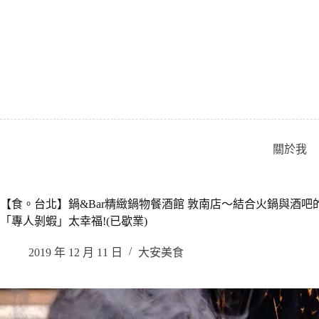
跳
至
主
要
內
容
關於我
【食。台北】鍋&Bar精緻鍋物餐酒館 敦南店〜結合火鍋與酒吧
「專人剝蝦」太幸福!(已歇業)
2019 年 12 月 11 日
大安美食