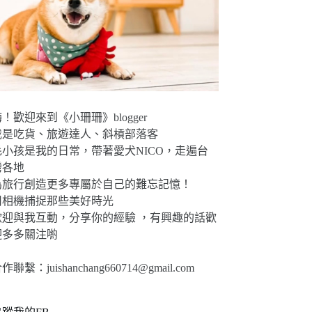
！歡迎來到《小珊珊》blogger
我是吃貨、旅遊達人、斜槓部落客
毛小孩是我的日常，帶著愛犬NICO，走遍台
灣各地
為旅行創造更多專屬於自己的難忘記憶！
用相機捕捉那些美好時光
歡迎與我互動，分享你的經驗 ，有興趣的話歡
迎多多關注喲
合作聯繫：
juishanchang660714@gmail.com