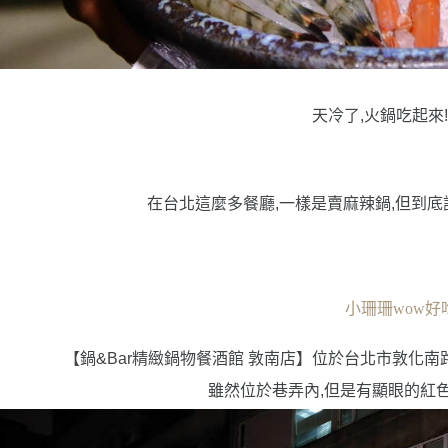
天冷了,火鍋吃起來!
在台北這麼多餐廳,一樣是賣麻辣鍋,但到底
小珊珊wow好
【鍋&Bar精緻鍋物餐酒館 敦南店】位於台北市敦化南
雖然位於巷弄內,但是有顯眼的紅