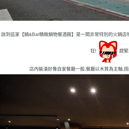
說到這家【鍋&Bar精緻鍋物餐酒館】是一間非常特別的火鍋店
狂!
趕緊
店內裝潢好像自家餐廳一般,餐廳以木質為主軸,