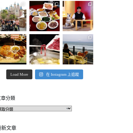
Load More
在 Instagram 上追蹤
文章分類
文
章
分
類
最新文章