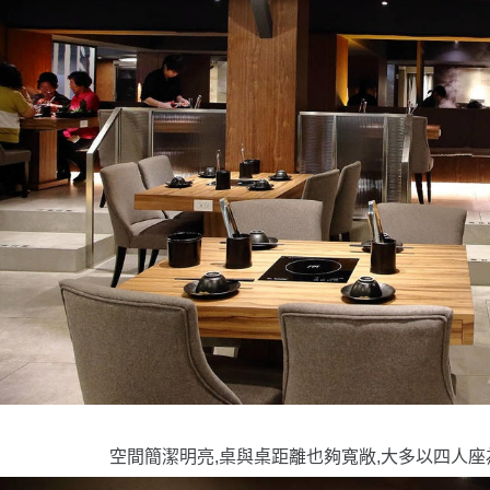
空間簡潔明亮,桌與桌距離也夠寬敞,大多以四人座