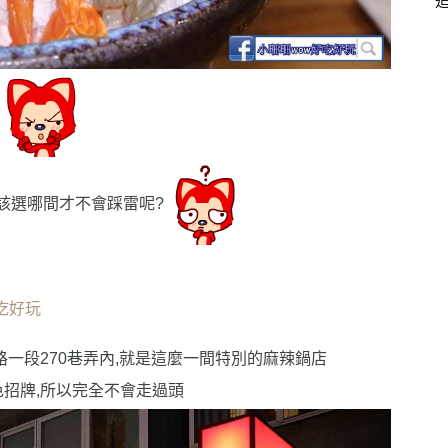
該選哪間才不會踩雷呢?
吃好玩
路一段270巷弄內,就是這麼一間特別的麻辣鍋店
色招牌,所以完全不會走過頭