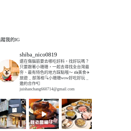
追蹤我的IG
shiba_nico0819
還在傷腦筋要去哪吃好料，找好玩嗎？
只要跟著小珊珊，一起去尋找全台灣最
夯、最有特色的地方踩點哦～
🍰美食✈️
旅遊
_
部落格🔍小珊珊wow好吃好玩
_
邀約合作📮
juishanchang660714@gmail.com