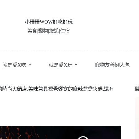
小珊珊WOW好吃好玩
美食|寵物|旅遊|住宿
就是愛X吃
就是愛X玩
寵物友善懶人包
的時尚火鍋店,美味兼具視覺饗宴的麻辣鴛鴦火鍋,還有