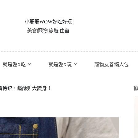
小珊珊WOW好吃好玩
美食|寵物|旅遊|住宿
就是愛X吃
就是愛X玩
寵物友善懶人包
顛覆傳統，鹹酥雞大變身！