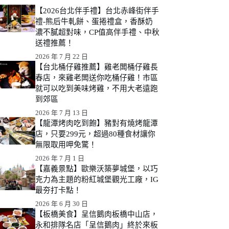
【2026台北伴手禮】台北赤峰街伴手
禮-熊后牛軋餅、蛋捲禮盒，香酥奶
濃不膩超對味，CP值高伴手禮、中秋
送禮推薦！
2026 年 7 月 22 日
【台北桶仔雞推薦】雞老闆桶仔雞長
春店，來雞老闆送你吃桶仔雞！市區
就可以吃到美味烤雞，不用大老遠跑
到郊區
2026 年 7 月 13 日
【龍潭烤肉吃到飽】豬對有燒烤龍潭
店，只要299元，超過80種食材讓你
無限取用呷免驚！
2026 年 7 月 1 日
【嘉義景點】歐樂沃築夢城堡，以巧
克力為主題的粉紅城堡觀光工廠，IG
最夯打卡點！
2026 年 6 月 30 日
【板橋美食】呈信鵝肉板橋中山店，
永和排隊名店「呈信鵝肉」終於來板