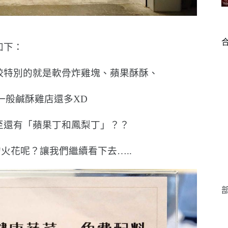
如下：
較特別的就是軟骨炸雞塊、蘋果酥酥、
一般鹹酥雞店還多XD
至還有「蘋果丁和鳳梨丁」？？
火花呢？讓我們繼續看下去…..
部