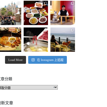
Load More
在 Instagram 上追蹤
文章分類
文
章
分
類
最新文章