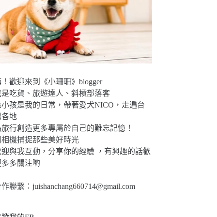
！歡迎來到《小珊珊》blogger
我是吃貨、旅遊達人、斜槓部落客
毛小孩是我的日常，帶著愛犬NICO，走遍台
灣各地
為旅行創造更多專屬於自己的難忘記憶！
用相機捕捉那些美好時光
歡迎與我互動，分享你的經驗 ，有興趣的話歡
迎多多關注喲
合作聯繫：
juishanchang660714@gmail.com