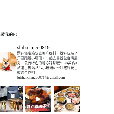
追蹤我的IG
shiba_nico0819
還在傷腦筋要去哪吃好料，找好玩嗎？
只要跟著小珊珊，一起去尋找全台灣最
夯、最有特色的地方踩點哦～
🍰美食✈️
旅遊
_
部落格🔍小珊珊wow好吃好玩
_
邀約合作📮
juishanchang660714@gmail.com