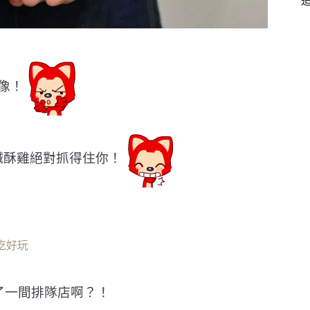
像！
鹹酥雞絕對抓得住你！
吃好玩
了一間排隊店啊？！