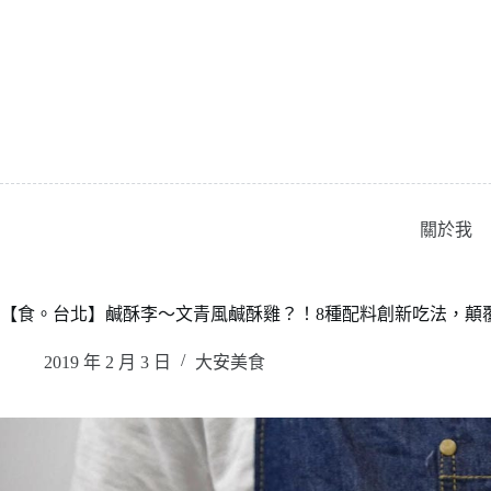
跳
至
主
要
內
容
關於我
【食。台北】鹹酥李〜文青風鹹酥雞？！8種配料創新吃法，
2019 年 2 月 3 日
大安美食