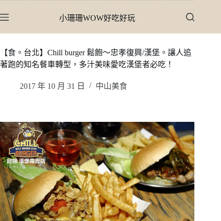
跳
小珊珊WOW好吃好玩
至
主
要
【食。台北】Chill burger 鬆飽〜忠孝復興/漢堡。讓人追
內
著跑的知名餐車轉型，多汁美味愛吃漢堡者必吃！
容
2017 年 10 月 31 日
中山美食