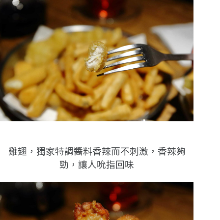
雞翅，獨家特調醬料香辣而不刺激，香辣夠
勁，讓人吮指回味