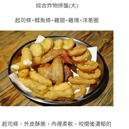
綜合炸物拼盤(大)
起司條+鱈魚條+雞翅+雞塊+洋蔥圈
起司條，外皮酥脆，內裡柔軟，咬開後濃郁的