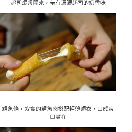
起司爆漿開來，帶有濃濃起司的奶香味
鱈魚條，紮實的鱈魚肉搭配輕薄麵衣，口感爽
口實在