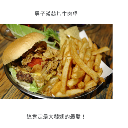
男子漢蒜片牛肉堡
這肯定是大蒜迷的最愛！