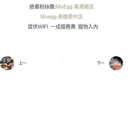
臉書粉絲團
:
MixEgg
東港總店
Mixegg
高雄鼎中店
提供
WIFI
一成服務費
寵物入內
上一
下一