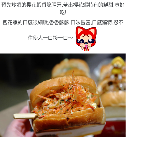
預先炒過的櫻花蝦香脆彈牙,帶出櫻花蝦特有的鮮甜,真好
吃!
櫻花蝦的口感很細緻,香香酥酥,口味豐富,口感獨特,忍不
住使人一口接一口〜