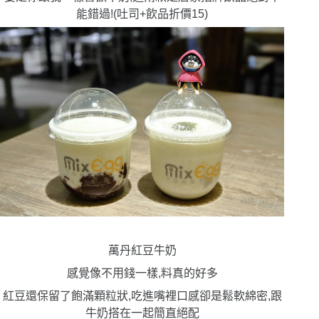
能錯過!
(
吐司
+
飲品折價
15)
萬丹紅豆牛奶
感覺像不用錢一樣,料真的好多
紅豆還保留了飽滿顆粒狀,吃進嘴裡口感卻是鬆軟綿密,跟
牛奶搭在一起簡直絕配