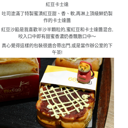
紅豆卡士達
吐司塗滿了特製蜜漬紅豆甜、香、軟,再淋上頂級鮮奶製
作的卡士達醬
紅豆沙餡是我喜歡半沙半顆粒的,蜜紅豆和卡士達醬混合,
咬入口中即有甜蜜香濃奶香飄散口中〜
真心覺得這樣的包裝很適合帶出門,或是當作辦公室的下
午茶!