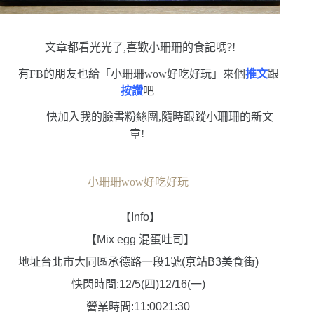
文章都看光光了,喜歡小珊珊的食記嗎?!
有FB的朋友也給「小珊珊wow好吃好玩」來個
推文
跟
按讚
吧
快加入我的臉書粉絲團,隨時跟蹤小珊珊的新文
章!
小珊珊wow好吃好玩
【
Info
】
【
Mix egg
混蛋吐司】
地址
台北市大同區承德路一段1號(京站B3美食街)
快閃時間:12/5(四)12/16(一)
營業時間:
11:0021:30