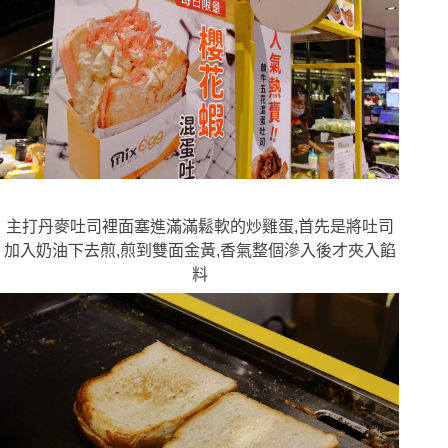
主打丹麥吐司裡面塞進滿滿鬆軟的炒雞蛋,首先是將吐司
加入奶油下去煎,煎到雙面金黃,香氣整個滲入後才夾入餡
料