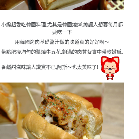
小編超愛吃韓國料理,尤其是韓國燒烤,總讓人想要每月都
要吃一下
用韓國烤肉基礎醬汁做的味道真的好好啊
〜
帶點肥瘦均勻的醬燒牛五花,飽滿的肉質紮實中帶軟嫩感,
香鹹甜滋味讓人讚賞不已,阿斯〜也太美味了!