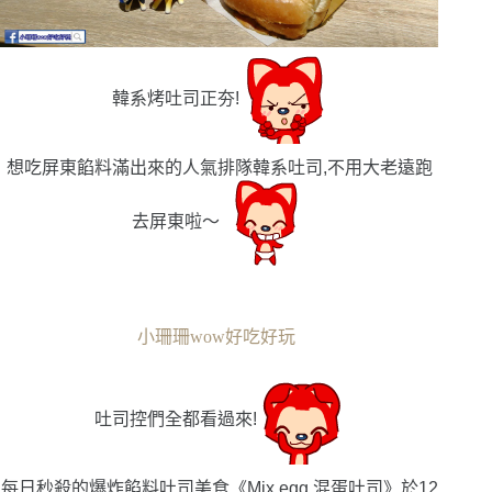
韓系烤吐司正夯!
想吃屏東餡料滿出來的人氣排隊韓系吐司,不用大老遠跑
去屏東啦〜
小珊珊wow好吃好玩
吐司控們全都看過來!
每日秒殺的爆炸餡料吐司美食《Mix egg 混蛋吐司》於12