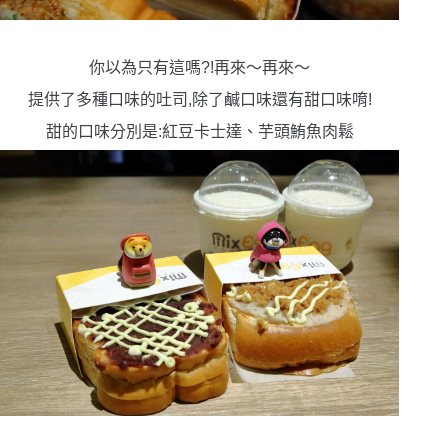
你以為只有這嗎?!再來〜再來〜
提供了多種口味的吐司,除了鹹口味還有甜口味唷!
甜的口味分別是:紅豆卡士達、芋頭鮪魚肉鬆