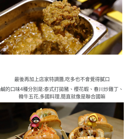
最後再加上店家特調醬,吃多也不會覺得膩口
鹹的口味
4
種分別是:泰式打拋豬、櫻花蝦、春川炒雞丁、
韓牛五花,多國料理,簡直就像是聯合國嘛