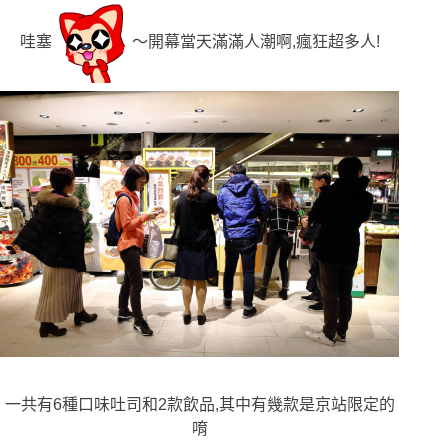
哇塞
〜開幕當天滿滿人潮啊,瘋狂超多人!
一共有6種口味吐司和2款飲品,其中有幾款是京站限定的
唷