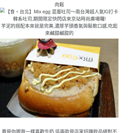
肉鬆
芋泥的搭配本來就是完美,濃厚芋頭香氣與鬆軟口感,吃起
來鹹甜鹹甜的
要是你跟我一樣喜歡牛奶,這兩款是店家招牌飲品絕對不