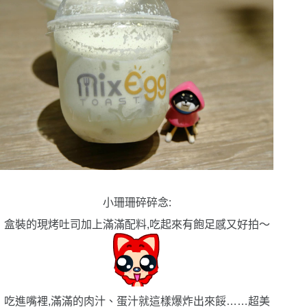
小珊珊碎碎念:
盒裝的現烤吐司加上滿滿配料,吃起來有飽足感又好拍〜
吃進嘴裡,滿滿的肉汁
、蛋汁就這樣爆炸出來餒
……
超美