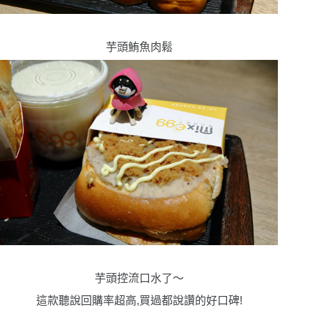
芋頭鮪魚肉鬆
芋頭控流口水了〜
這款聽說回購率超高,買過都說讚的好口碑!