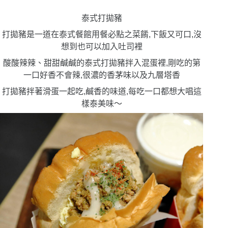
泰式打拋豬
打拋豬是一道在泰式餐館用餐必點之菜餚,下飯又可口,沒
想到也可以加入吐司裡
酸酸辣辣、甜甜鹹鹹的泰式打拋豬拌入混蛋裡,剛吃的第
一口好香不會辣,很濃的香茅味以及九層塔香
打拋豬拌著滑蛋一起吃,鹹香的味道,每吃一口都想大唱這
樣泰美味〜