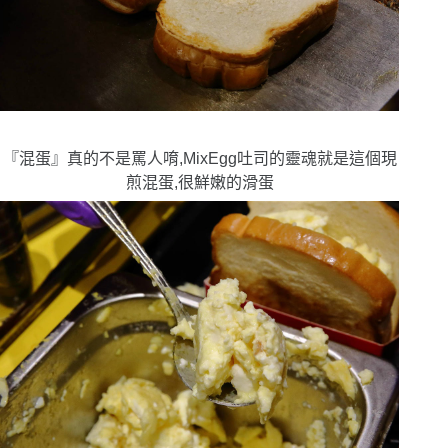
『
混蛋』真的不是罵人唷,
MixEgg
吐司的靈魂就是這個現
煎混蛋,很鮮嫩的滑蛋