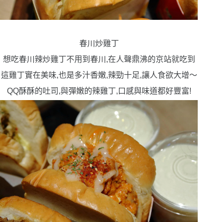
春川炒雞丁
想吃春川辣炒雞丁不用到春川,在人聲鼎沸的
京站
就吃到
這雞丁實在美味,也是多汁香嫩,辣勁十足,讓人食欲大增
〜
QQ酥酥的吐司,與彈嫩的辣雞丁,口感與味道都好豐富!