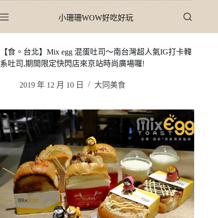
跳
小珊珊WOW好吃好玩
至
主
要
【食。台北】Mix egg 混蛋吐司〜南台灣超人氣IG打卡韓
內
系吐司,期間限定快閃店來京站時尚廣場囉!
容
2019 年 12 月 10 日
大同美食