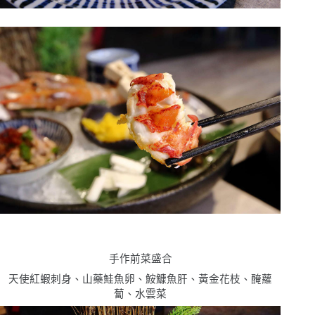
手作前菜盛合
天使紅蝦刺身、山藥鮭魚卵、鮟鱇魚肝、黃金花枝、醃蘿
蔔、水雲菜