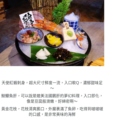
天使紅蝦刺身，超大尺寸鮮度一流，入口軟Q，濃郁甜味足
〜
鮟鱇魚肝，可以說是媲美法國鵝肝的夢幻料理，入口即化，
像是豆腐般滑嫩，好綿密啊〜
黃金花枝，花枝清爽脆口，外層裹滿了魚卵，吃得到啵啵啵
的口感，是非常美味的海鮮