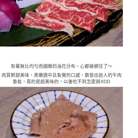
有著無比均勻而細緻的油花分布，心都被網住了〜
肉質鮮甜美味，柔嫩適中且紮實的口感，散發出迷人的牛肉
香氣，真的是超美味的，以後吃不到怎麼辦XDD