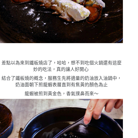
差點以為來到鐵板燒店了，哈哈，想不到吃個火鍋還有這麼
妙的吃法，真的讓人好開心
結合了鐵板燒的概念，服務生先將適量的奶油放入油鍋中，
奶油面朝下煎龍蝦表層直到有焦黃的顏色為止
龍蝦被煎到黃金色，香氣撲鼻而來
〜