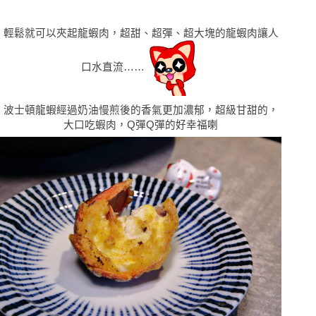
輕鬆就可以夾起龍蝦肉，超甜、超彈、超大塊的龍蝦肉讓人
口水直流……
波士頓龍蝦經過奶油慢煎後的香氣更加濃郁，超級甘甜的，
大口吃蝦肉，Q彈Q彈的好幸福喇