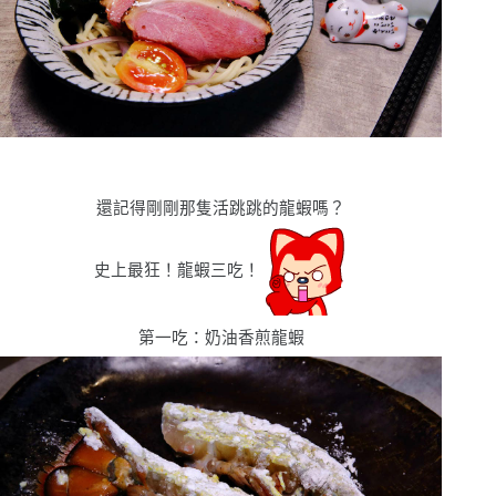
還記得剛剛那隻活跳跳的龍蝦嗎
？
史上最狂！龍蝦三吃！
第一吃：奶油香煎龍蝦