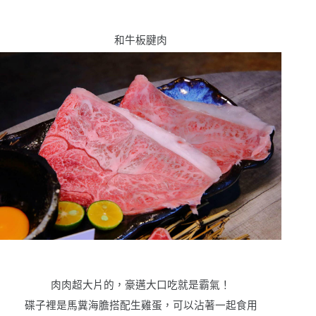
和牛板腱肉
肉肉超大片的，豪邁大口吃就是霸氣！
碟子裡是馬糞海膽搭配生雞蛋，可以沾著一起食用