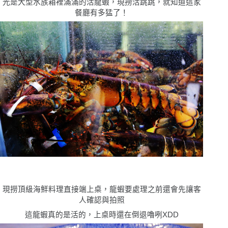
光是大型水族箱裡滿滿的活龍蝦，現撈活跳跳，就知道這家
餐廳有多猛了！
現撈頂級海鮮料理直接端上桌，龍蝦要處理之前還會先讓客
人確認與拍照
這龍蝦真的是活的，上桌時還在倒退嚕咧XDD