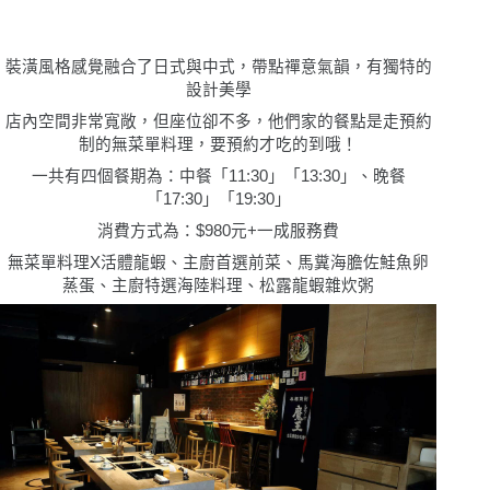
裝潢風格感覺融合了日式與中式，帶點禪意氣韻，有獨特的
設計美學
店內空間非常寬敞，但座位卻不多，他們家的餐點是走預約
制的無菜單料理，要預約才吃的到哦！
一共有四個餐期為
：
中餐「11:30」「13:30」、晚餐
「17:30」「19:30」
消費方式為：$980元+一成服務費
無菜單料理X活體龍蝦、主廚首選前菜、馬糞海膽佐鮭魚卵
蒸蛋、主廚特選海陸料理、松露龍蝦雜炊粥