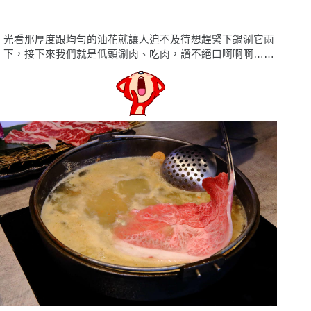
光看那厚度跟均勻的油花就讓人迫不及待想趕緊下鍋涮它兩
下，接下來我們就是低頭涮肉、吃肉，讚不絕口啊啊啊……