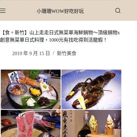
跳
小珊珊WOW好吃好玩
至
主
要
【食。新竹】山上走走日式無菜單海鮮鍋物〜頂級鍋物x
內
創意無菜單日式料理，1000元有找吃得到活龍蝦！
容
2019 年 9 月 15 日
新竹美食