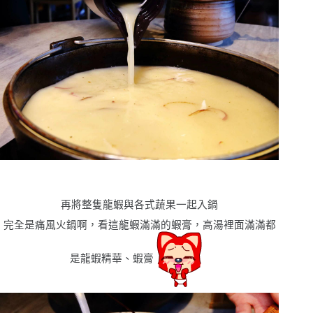
再將整隻龍蝦與各式蔬果一起入鍋
完全是痛風火鍋啊，看這龍蝦滿滿的蝦膏，高湯裡面滿滿都
是龍蝦精華、蝦膏