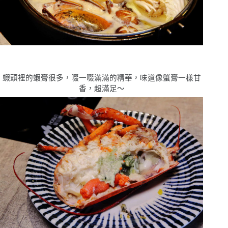
蝦頭裡的蝦膏很多，啜一啜滿滿的精華，味道像蟹膏一樣甘
香，超滿足〜