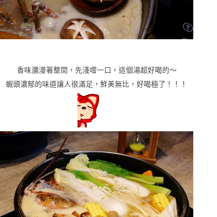
香味瀰漫著整間，先淺嚐一口，這個湯超好喝的〜
蝦頭濃郁的味道讓人很滿足，鮮美無比，好喝極了！！！