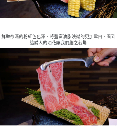
鮮豔欲滴的粉紅色色澤，將豐富油脂映襯的更加雪白，看到
這誘人的油花讓我們趨之若騖