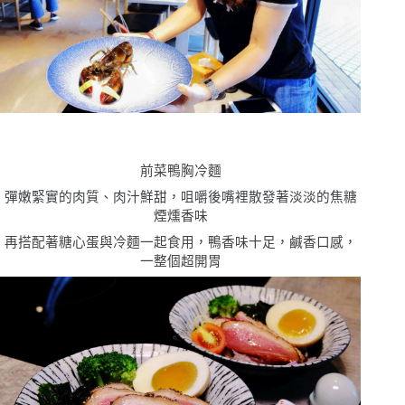
前菜鴨胸冷麵
彈嫩緊實的肉質、肉汁鮮甜，咀嚼後嘴裡散發著淡淡的焦糖
煙燻香味
再搭配著糖心蛋與冷麵一起食用，鴨香味十足，鹹香口感，
一整個超開胃