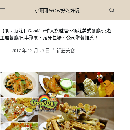
跳
小珊珊WOW好吃好玩
至
主
要
【食。新莊】Goodday輔大旗艦店〜新莊美式餐廳/桌遊
內
主題餐廳/同事聚餐、尾牙包場、公司聚餐推薦！
容
2017 年 12 月 25 日
新莊美食