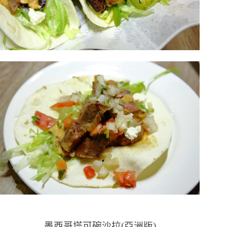
墨西哥塔可碗沙拉(亞洲版)