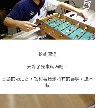
蛤蜊濃湯
天冷了先來碗湯吧！
香濃的奶油香，融和著蛤蜊特有的鮮味，還不
錯