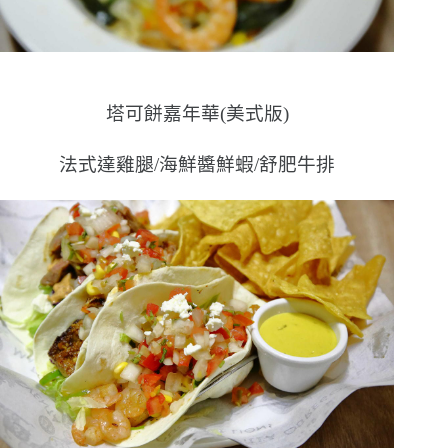
塔可餅嘉年華(美式版)
法式達雞腿/海鮮醬鮮蝦/舒肥牛排