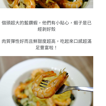
個頭超大的藍鑽蝦，他們有小貼心，蝦子是已
經剥好殼
肉質彈性好而且鮮甜度超高，吃起來口感超滿
足豐富啦！