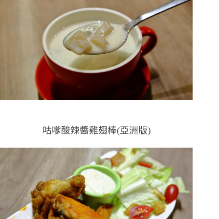
咕嗲酸辣醬雞翅棒(亞洲版)