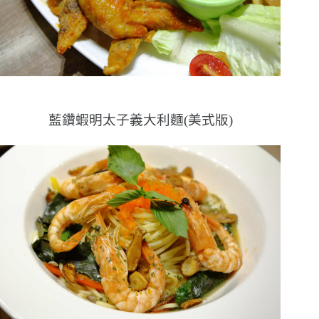
藍鑽蝦明太子義大利麵(美式版)