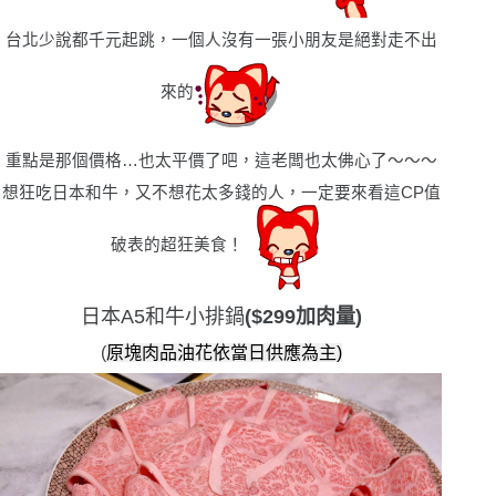
台北少說都千元起跳，一個人沒有一張小朋友是絕對走不出
來的
重點是那個價格
…
也太平價了吧，這老闆也太佛心了
〜〜〜
想狂吃日本和牛，又不想花太多錢的人，一定要來看這
CP
值
破表的超狂美食！
日本A5和牛小排鍋
($299加肉量)
(
原塊肉品油花依當日供應為主)