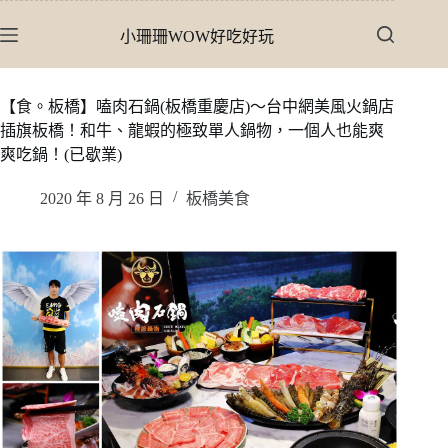
跳
小珊珊WOW好吃好玩
至
主
要
【食。板橋】嗑肉石鍋(板橋重慶店)〜台中網美風火鍋店
內
插旗板橋！和牛、龍蝦的極致單人鍋物，一個人也能爽
容
爽吃鍋！(已歇業)
2020 年 8 月 26 日
板橋美食