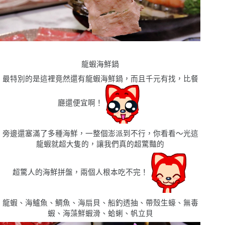
龍蝦海鮮鍋
最特別的是這裡竟然還有龍蝦海鮮鍋，而且千元有找，比餐
廳還便宜啊！
旁邊還塞滿了多種海鮮，一整個澎派到不行，你看看
〜
光這
龍蝦就超大隻的，讓我們
真的超驚豔的
超驚人的海鮮拼盤，兩個人根本吃不完！
龍蝦、海鱸魚、鯛魚、海扇貝、船釣透抽、帶殼生蠔、無毒
蝦、海藻鮮蝦滑、蛤蜊、帆立貝