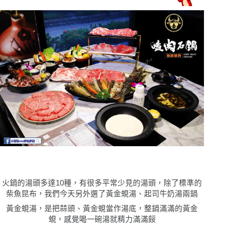
火鍋的湯頭多達10種，有很多平常少見的湯頭，除了標準的
柴魚昆布，我們今天另外選了黃金蜆湯、起司牛奶湯兩鍋
黃金蜆湯，是把蒜頭、黃金蜆當作湯底，整鍋滿滿的黃金
蜆，感覺喝一碗湯就精力滿滿餒