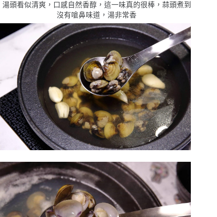
湯頭看似清爽，口感自然香醇，這一味真的很棒，蒜頭煮到
沒有嗆鼻味道，湯非常香