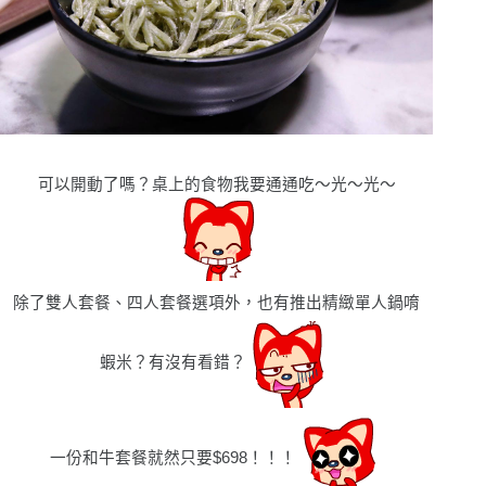
可以開動了嗎？桌上的食物我要通通吃
〜
光
〜
光〜
除了雙人套餐、四人套餐選項外，也有推出精緻單人鍋唷
蝦米？有沒有看錯？
一份和牛套餐就然只要
$698！！！