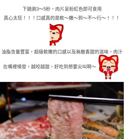
下鍋涮3～5秒，肉片呈粉紅色即可食用
真心太狂！！！口感真的是軟
〜
嫩
〜
到
〜
不
〜
行
〜！！！
油脂含量豐富，超級軟嫩的口感以及無敵香甜的滋味，肉汁
在嘴裡噴發，越咬越甜，好吃到想要尖叫啊〜