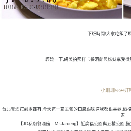
下班時間!大家吃飯了嗎
輕鬆一下,網美拍照打卡餐酒館與姊妹享受微
小珊珊wow好
台北餐酒館到處都有,今天這一家主餐的口感跟味道我都很喜歡,價
家
【JD私廚餐酒館。Mr.Jardeng】近廣福公園與五權公園