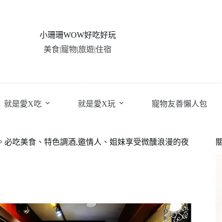
小珊珊WOW好吃好玩
美食|寵物|旅遊|住宿
就是愛X吃
就是愛X玩
寵物友善懶人包
餐酒館。必吃美食、特色調酒,邀情人、姐妹享受微醺浪漫的夜