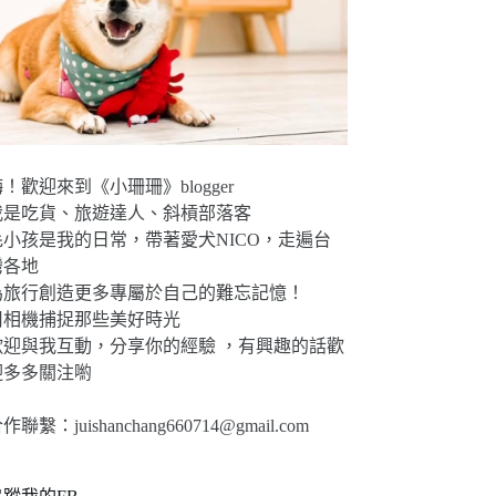
！歡迎來到《小珊珊》blogger
我是吃貨、旅遊達人、斜槓部落客
毛小孩是我的日常，帶著愛犬NICO，走遍台
灣各地
為旅行創造更多專屬於自己的難忘記憶！
用相機捕捉那些美好時光
歡迎與我互動，分享你的經驗 ，有興趣的話歡
迎多多關注喲
合作聯繫：
juishanchang660714@gmail.com