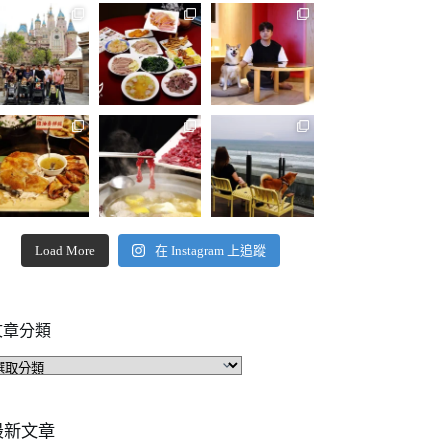
Load More
在 Instagram 上追蹤
文章分類
文
章
分
類
最新文章