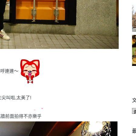
驚呼連連〜
尖叫啦,太美了!
花牆前面拍得不亦樂乎