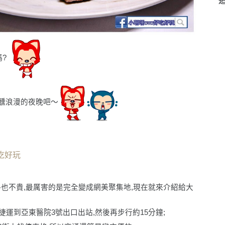
?
醺浪漫的夜晚吧〜
吃好玩
格也不貴,最厲害的是完全變成網美聚集地,現在就來介紹給大
,搭捷運到亞東醫院3號出口出站,然後再步行約15分鐘;