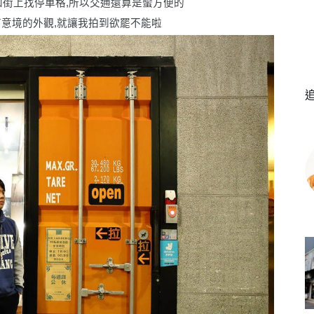
和街上找停車格,所以交通還算是蠻方便的
有意境的外觀,就讓我拍到欲罷不能啦