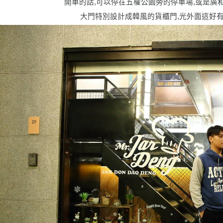
開
車的話,可以停在五權公園旁的停車場,或是廣
大門特別設計成韓風的貨櫃門,光外面這好