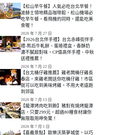
【松山早午餐】人氣必吃台北早餐！
波赫士領地精品咖啡館，松山機場必
吃早午餐，看飛機的同時，還能吃美
食喔！
2026 年 7 月 27 日
【2026台北伴手禮】台北赤峰街伴手
禮-熊后牛軋餅、蛋捲禮盒，香酥奶
濃不膩超對味，CP值高伴手禮、中秋
送禮推薦！
2026 年 7 月 22 日
【台北桶仔雞推薦】雞老闆桶仔雞長
春店，來雞老闆送你吃桶仔雞！市區
就可以吃到美味烤雞，不用大老遠跑
到郊區
2026 年 7 月 13 日
【龍潭烤肉吃到飽】豬對有燒烤龍潭
店，只要299元，超過80種食材讓你
無限取用呷免驚！
2026 年 7 月 1 日
【嘉義景點】歐樂沃築夢城堡，以巧