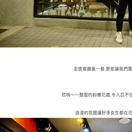
走進餐廳裏一看,更是讓我們
挖嗚〜一整面的粉嫩花牆,令人忍不住
浪漫的氛圍讓好多女生都在