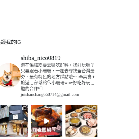
追蹤我的IG
shiba_nico0819
還在傷腦筋要去哪吃好料，找好玩嗎？
只要跟著小珊珊，一起去尋找全台灣最
夯、最有特色的地方踩點哦～
🍰美食✈️
旅遊
_
部落格🔍小珊珊wow好吃好玩
_
邀約合作📮
juishanchang660714@gmail.com