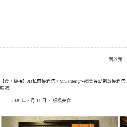
跳
至
主
要
內
容
關於我
【食。板橋】JD私廚餐酒館。Mr.Jardeng〜網美最愛創意
晚吧!
2020 年 3 月 11 日
板橋美食