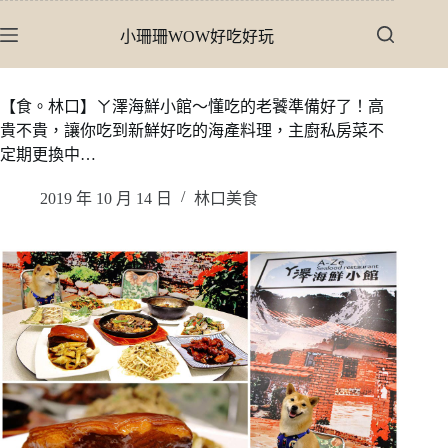
跳
小珊珊WOW好吃好玩
至
主
要
【食。林口】ㄚ澤海鮮小館〜懂吃的老饕準備好了！高
內
貴不貴，讓你吃到新鮮好吃的海產料理，主廚私房菜不
容
定期更換中…
2019 年 10 月 14 日
林口美食