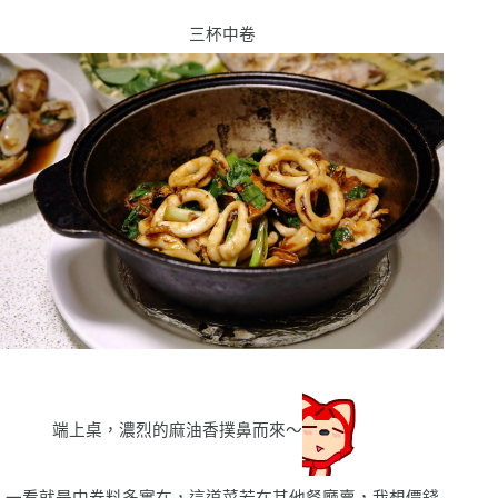
三杯中卷
端上桌，濃烈的麻油香撲鼻而來〜