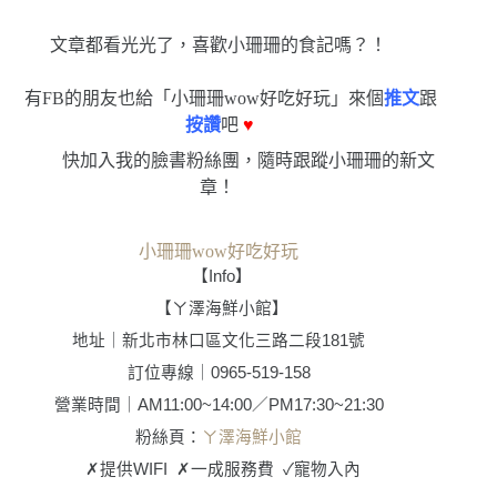
文章都看光光了，喜歡小珊珊的食記嗎？！
有FB的朋友也給「小珊珊wow好吃好玩」來個
推文
跟
按讚
吧
♥
快加入我的臉書粉絲團，隨時跟蹤小珊珊的新文
章！
小珊珊wow好吃好玩
【
Info
】
【ㄚ澤海鮮小館】
地址｜新北市林口區文化三路二段181號
訂位專線｜0965-519-158
營業時間
｜
AM11:00~14:00
／
PM17:30~21:30
粉絲頁
：
ㄚ澤海鮮小館
✗
提供
WIFI
✗
一成服務費
✓
寵物入內