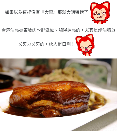
如果以為這裡沒有『大菜』那就大錯特錯了
看這油亮亮東坡肉〜肥滋滋、滷得透亮的，尤其是那油脂ㄉ
ㄨㄞㄉㄨㄞ的，誘人胃口啊！