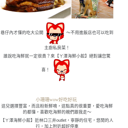
巷仔內才懂的吃大公開
〜不用進飯店也可以吃到
主廚私房菜！
誰說吃海鮮就一定很貴？來【ㄚ澤海鮮小館】絕對讓您驚
喜！
小珊珊wow好吃好玩
這兒選擇豐富，而且粉新鮮唷，這點真的很重要，愛吃海鮮
的都懂，喜歡吃海鮮的親們跟我走〜
【ㄚ澤海鮮小館】近林口三井outlet，寧靜的住宅，悠閒的人
行，加上附近超好停車