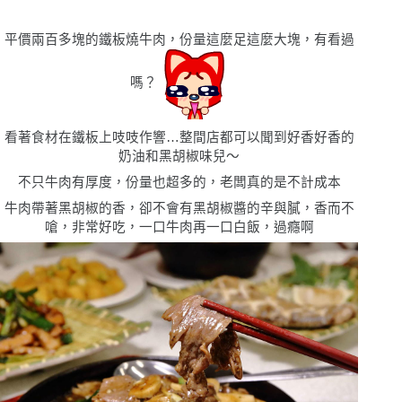
平價兩百多塊的鐵板燒牛肉，份量這麼足這麼大塊，有看過
嗎？
看著食材在鐵板上吱吱作響…整間店都可以聞到好香好香的
奶油和黑胡椒味兒〜
不只牛肉有厚度，份量也超多的，老闆真的是不計成本
牛肉帶著黑胡椒的香，卻不會有黑胡椒醬的辛與膩，香而不
嗆，非常好吃，一口牛肉再一口白飯，過癮啊