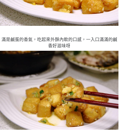
滿是鹹蛋的香氣，吃起來外酥內軟的口感，一入口滿滿的鹹
香好滋味呀