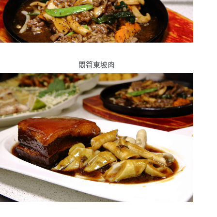
悶筍東坡肉