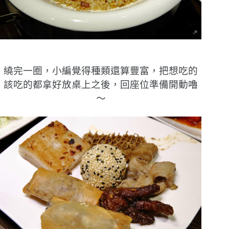
繞完一圈，小編覺得種類還算豐富，把想吃的
該吃的都拿好放桌上之後，回座位準備開動嚕
〜