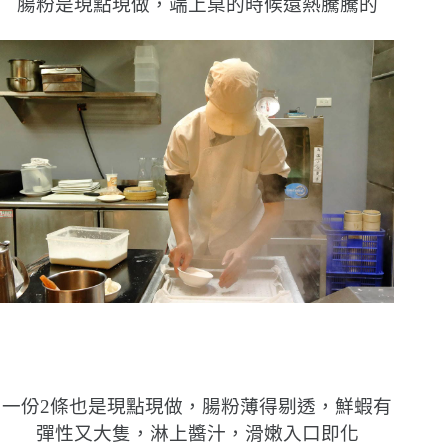
腸粉是現點現做，端上桌的時候還熱騰騰的
一份2條也是現點現做，腸粉薄得剔透，鮮蝦有
彈性又大隻，淋上醬汁，滑嫩入口即化