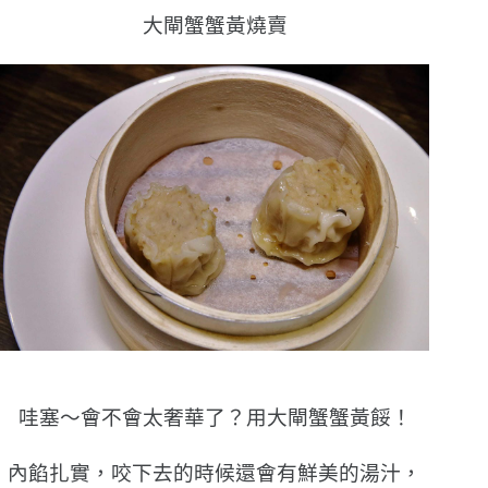
大閘蟹蟹黃燒賣
哇塞〜會不會太奢華了？用大閘蟹蟹黃餒！
內餡扎實，咬下去的時候還會有鮮美的湯汁，