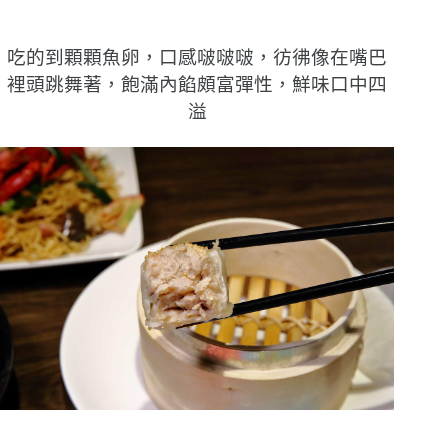
吃的到顆顆魚卵，口感啵啵啵，彷彿像在嘴巴
裡頭跳舞著，飽滿內餡頗富彈性，鮮味口中四
溢