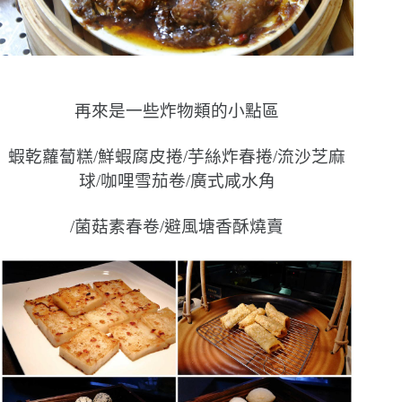
再來是一些炸物類的小點區
蝦乾蘿蔔糕/鮮蝦腐皮捲/芋絲炸春捲/流沙芝麻
球/咖哩雪茄卷/廣式咸水角
/菌菇素春卷/避風塘香酥燒賣