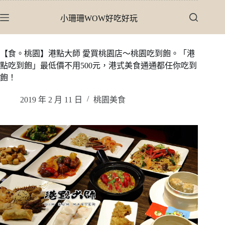
跳
小珊珊WOW好吃好玩
至
主
要
【食。桃園】港點大師 愛買桃園店〜桃園吃到飽。「港
內
點吃到飽」最低價不用500元，港式美食通通都任你吃到
容
飽！
2019 年 2 月 11 日
桃園美食