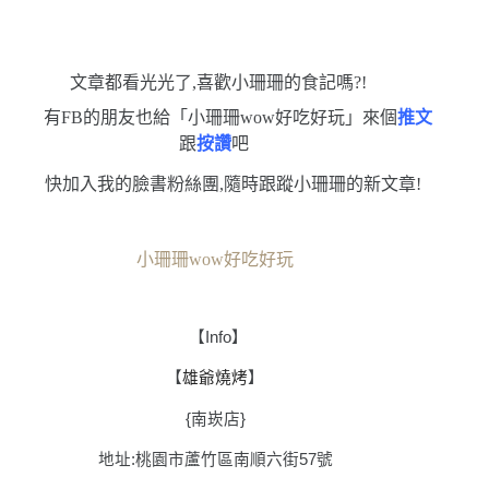
文章都看光光了,喜歡小珊珊的食記嗎?!
有FB的朋友也給「小珊珊wow好吃好玩」來個
推文
跟
按讚
吧
快加入我的臉書粉絲團,隨時跟蹤小珊珊的新文章!
小珊珊wow好吃好玩
【
Info
】
【
雄爺燒烤
】
{南崁店}
地址:桃園市蘆竹區南順六街57號