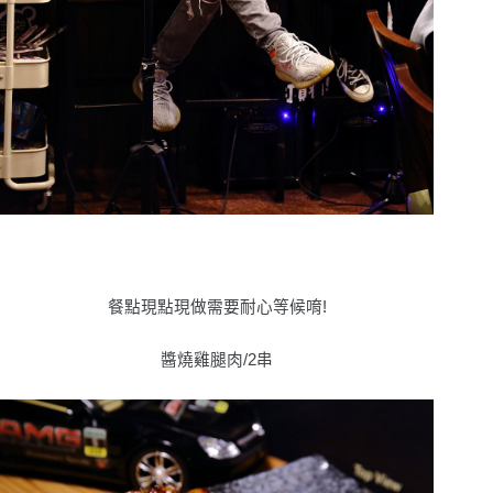
餐點現點現做需要耐心等候唷!
醬燒雞腿肉/2串