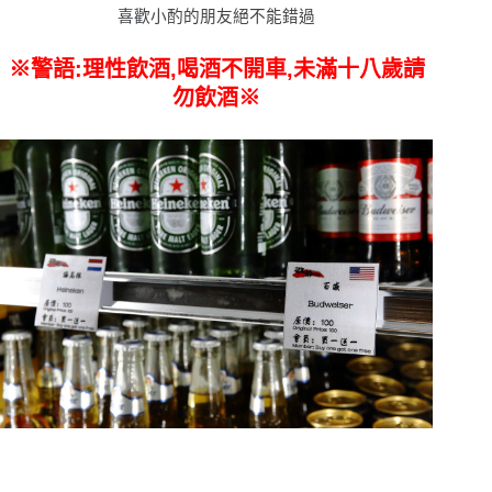
喜歡小酌的朋友絕不能錯過
※警語:理性飲酒,喝酒不開車,未滿十八歲請
勿飲酒※