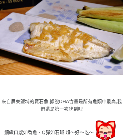
來自屏東鹽埔的寶石魚,據說DHA含量是所有魚類中最高,我
們還是第一次吃到哩
細緻口感如香魚、Q彈如石斑,超〜好〜吃〜