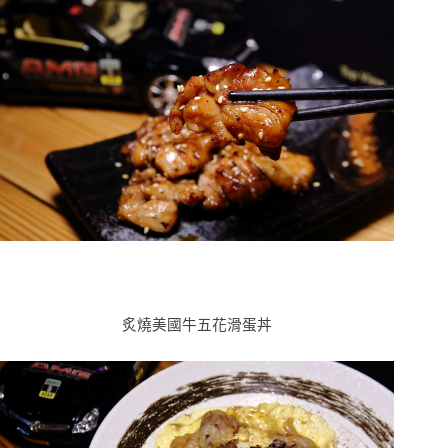
炙燒美國牛五花滑蛋丼