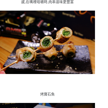
感,在嘴裡咀嚼時,肉串滋味更豐富
烤寶石魚