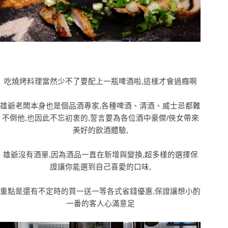
吃燒烤料理當然少不了要配上一瓶啤酒啦,這樣才會過癮啊
雄爺老闆本身也是個品酒專家,各種啤酒、清酒、威士忌都難
不倒他,也因此不忘初衷的,誓言要為各位酒中豪傑/俠女帶來
美好的飲酒體驗,
雄爺沒有酒單,因為酒品一直在新增與變換,超多樣的選擇保
證讓你能選到自己喜愛的口味,
重點是還有不定時的買一送一等各式省錢優惠,保證讓想小酌
一番的客人心滿意足