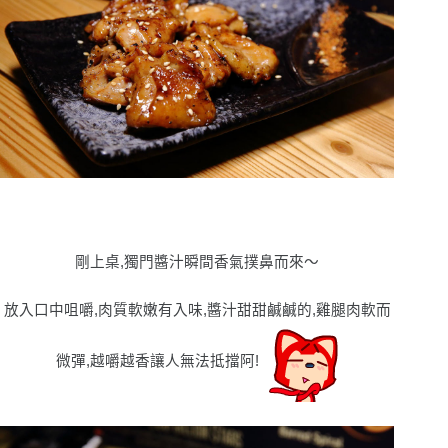
剛上桌,獨門醬汁瞬間香氣撲鼻而來〜
放入口中咀嚼,肉質軟嫩有入味,醬汁甜甜鹹鹹的,雞腿肉軟而
微彈,越嚼越香讓人無法抵擋阿!