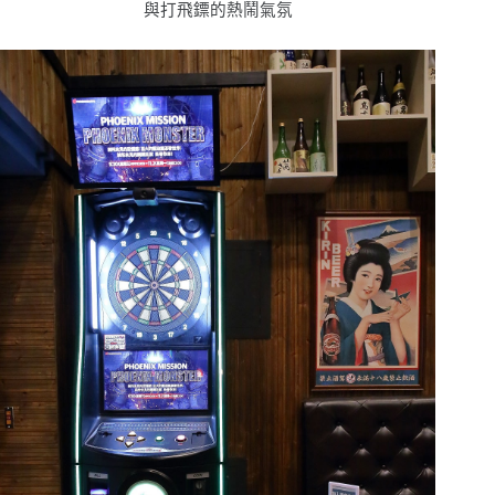
與打飛鏢的熱鬧氣氛