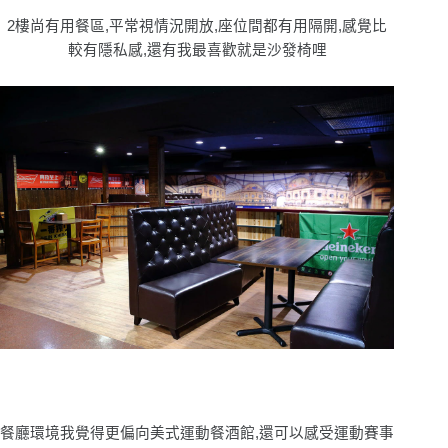
2樓尚有用餐區,平常視情況開放,座位間都有用隔開,感覺比
較有隱私感,還有我最喜歡就是沙發椅哩
餐廳環境我覺得更偏向美式運動餐酒館,還可以感受運動賽事