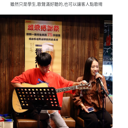
雖然只是學生,歌聲滿好聽的,也可以讓客人點歌唷