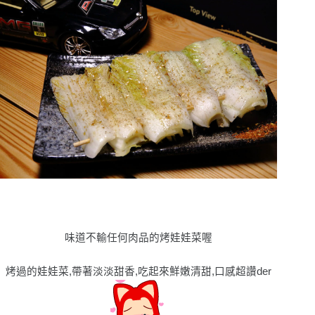
味道不輸任何肉品的烤娃娃菜喔
烤過的娃娃菜,帶著淡淡甜香,吃起來鮮嫩清甜,口感超讚der