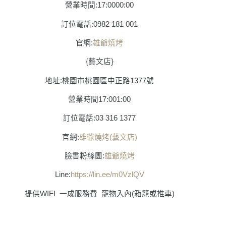
營業時間:17:0000:00
訂位電話:0982 181 001
官網:
雄爺燒烤
{藝文店}
地址:桃園市桃園區中正路1377號
營業時間17:001:00
訂位電話:03 316 1377
官網:
雄爺燒烤(藝文店)
臉書粉絲團:
雄爺燒烤
Line
:
https://lin.ee/m0VzlQV
提供
WIFI
一成服務費
寵物入內
(
箱籠或推車
)