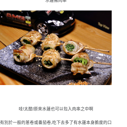
水蓮豬肉串
哇!太酷!原來水蓮也可以包入肉串之中啊
有別於一般的蔥卷或番茄卷,吃下去多了有水蓮本身脆度的口