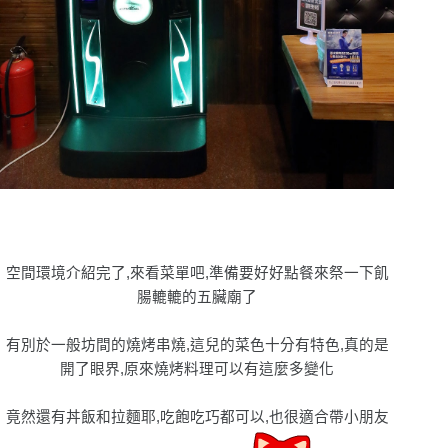
空間環境介紹完了,來看菜單吧,準備要好好點餐來祭一下飢
腸轆轆的五臟廟了
有別於一般坊間的燒烤串燒,這兒的菜色十分有特色,真的是
開了眼界,原來燒烤料理可以有這麼多變化
竟然還有丼飯和拉麵耶,吃飽吃巧都可以,也很適合帶小朋友