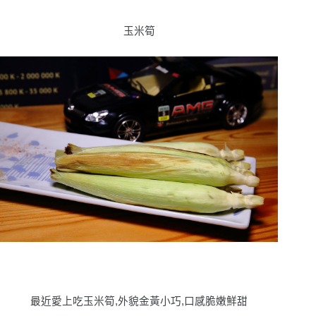
玉米筍
最近愛上吃玉米筍,外貌金黃小巧,口感脆嫩鮮甜