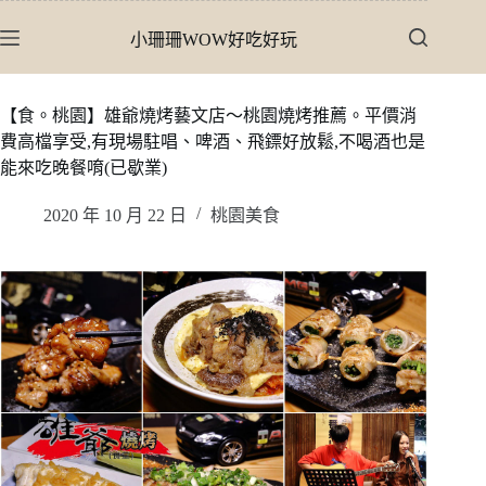
跳
小珊珊WOW好吃好玩
至
主
要
【食。桃園】雄爺燒烤藝文店〜桃園燒烤推薦。平價消
內
費高檔享受,有現場駐唱、啤酒、飛鏢好放鬆,不喝酒也是
容
能來吃晚餐唷(已歇業)
2020 年 10 月 22 日
桃園美食