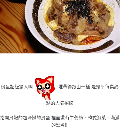
份量超級驚人啊
,堆疊得跟山一樣,是幾乎每桌必
點的人氣招牌
挖開滑嫩的超滑嫩的滑蛋,裡面還有牛蒡絲、韓式泡菜、滿滿
的鹽蔥!!!