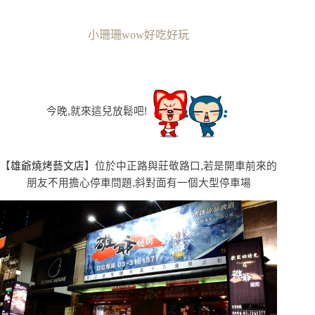
小珊珊wow好吃好玩
今晚,就來這兒放鬆吧!
【
雄爺燒烤藝文店
】位於中正路與莊敬路口,若是開車前來的
朋友不用擔心停車問題,斜對面有一個大型停車場