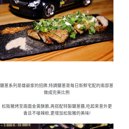
鹽蔥系列是雄爺家的招牌,特調鹽蔥是每日新鮮宅配的南部蔥
做成完美比例
松阪豬烤至兩面金黃酥脆,再搭配特製鹽蔥醬,吃起來意外更
香且不嗆辣欸,更增加松阪豬的美味!