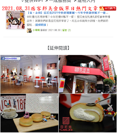
提供
WIFI
✗
一成服務費
✗
寵物入內
✓
【延伸閱讀
】