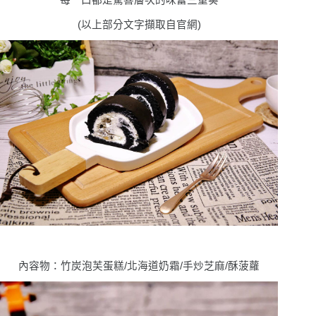
每一口都是驚喜層次的味蕾三重奏
(以上部分文字擷取自官網)
內容物：竹炭泡芙蛋糕/北海道奶霜/手炒芝麻/酥菠蘿