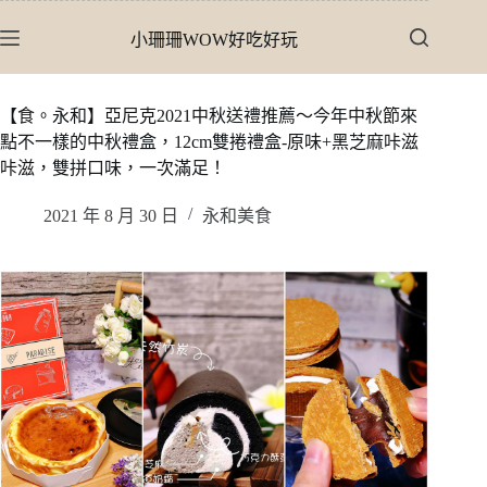
跳
小珊珊WOW好吃好玩
至
主
要
【食。永和】亞尼克2021中秋送禮推薦〜今年中秋節來
內
點不一樣的中秋禮盒，12cm雙捲禮盒-原味+黑芝麻咔滋
容
咔滋，雙拼口味，一次滿足！
2021 年 8 月 30 日
永和美食