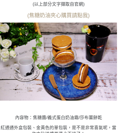
(以上部分文字擷取自官網)
(焦糖奶油夾心購買請點我)
內容物：焦糖醬/義式蛋白奶油霜/莎布蕾餅乾
紅通通外盒包裝、金黃色的單包裝，是不是非常喜氣呢，當