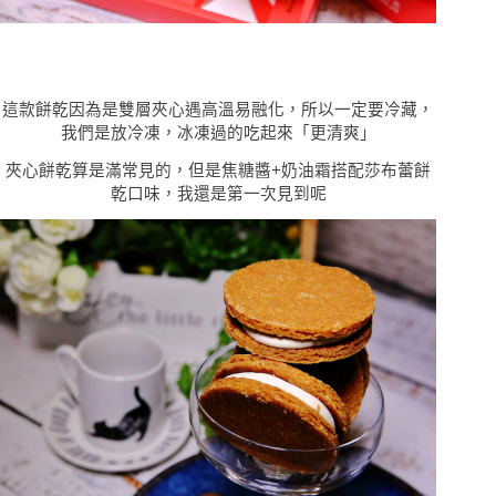
這款餅乾因為是雙層夾心遇高溫易融化，所以一定要冷藏，
我們是放冷凍，冰凍過的吃起來「更清爽」
夾心餅乾算是滿常見的，但是焦糖醬+奶油霜搭配莎布蕾餅
乾口味，我還是第一次見到呢