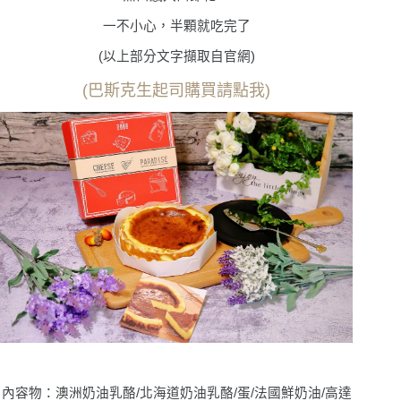
一不小心，半顆就吃完了
(以上部分文字擷取自官網)
(巴斯克生起司購買請點我)
內容物：澳洲奶油乳酪/北海道奶油乳酪/蛋/法國鮮奶油/高達