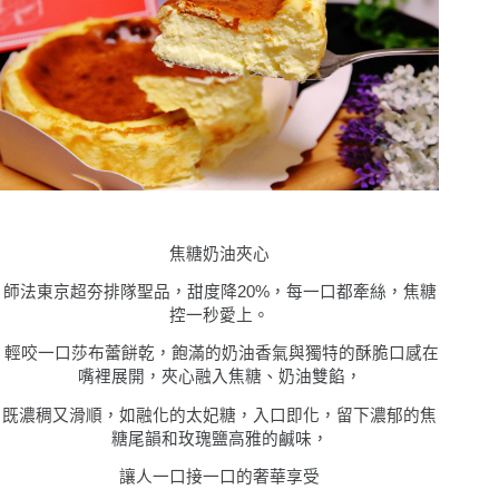
焦糖奶油夾心
師法東京超夯排隊聖品，甜度降20%，每一口都牽絲，焦糖
控一秒愛上。
輕咬一口莎布蕾餅乾，飽滿的奶油香氣與獨特的酥脆口感在
嘴裡展開，夾心融入焦糖、奶油雙餡，
既濃稠又滑順，如融化的太妃糖，入口即化，留下濃郁的焦
糖尾韻和玫瑰鹽高雅的鹹味，
讓人一口接一口的奢華享受