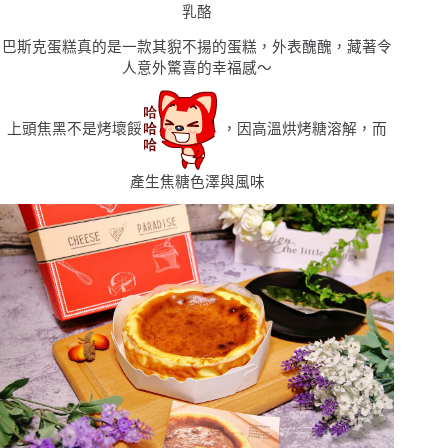
乳酪
巴斯克蛋糕真的是一款其貎不揚的蛋糕，外表醜醜，藏著令
人意外驚喜的幸福感〜
上頭焦黑不是烤壞餒
，因高溫烘烤糖溶解，而
產生焦糖色澤與風味