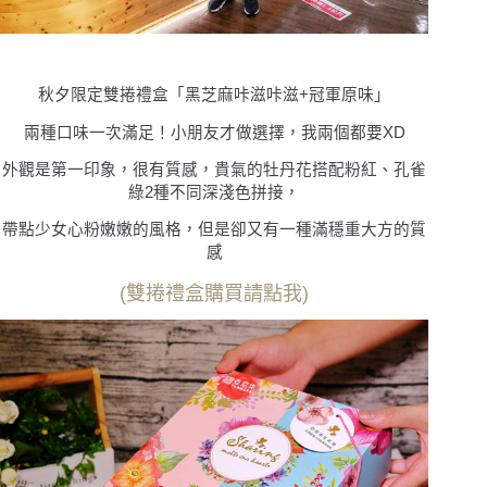
秋夕限定雙捲禮盒「黑芝麻咔滋咔滋+冠軍原味」
兩種口味一次滿足！小朋友才做選擇，我兩個都要XD
外觀是第一印象，很有質感，貴氣的牡丹花搭配粉紅、孔雀
綠2種不同深淺色拼接，
帶點少女心粉嫩嫩的風格，但是卻又有一種滿穩重大方的質
感
(雙捲禮盒購買請點我)