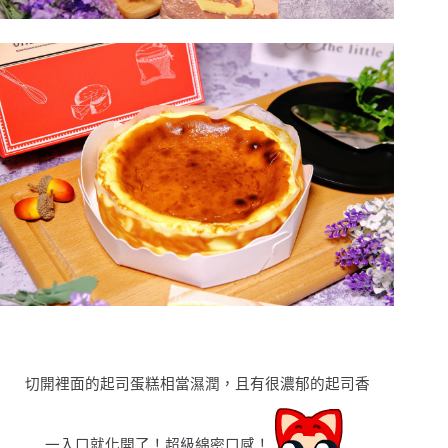
切開裡面的起司蛋糕相當濕潤，且有很濃郁的起司香
一入口就化開了！超級綿密口感！