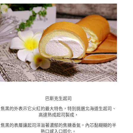
巴斯克生起司
焦黑的外表示它火紅的最大特色，特別挑選北海道生起司、
高達熟成起司製成，
焦黑的表層讓起司洋溢著濃郁的焦糖香氣，內芯黏糊糊的半
熟口感入口即化，