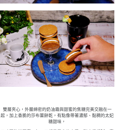
雙層夾心，外層綿密的奶油霜與甜蜜的焦糖完美交融在一
起，加上香脆的莎布蕾餅乾，有點像帶著濃郁、黏稠的太妃
糖甜味，