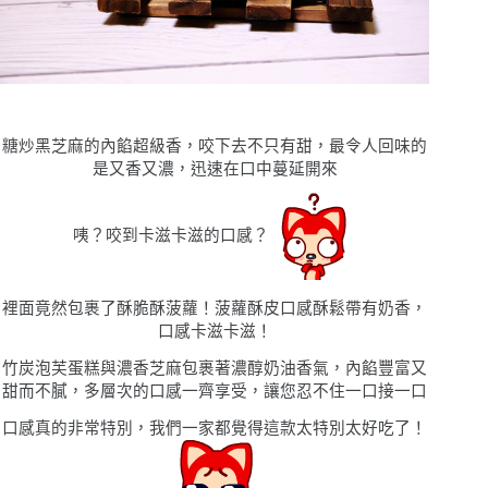
糖炒黑芝麻的內餡超級香，咬下去不只有甜，最令人回味的
是又香又濃，迅速在口中蔓延開來
咦
？咬到
卡滋卡滋的口感？
裡面竟然包裹了酥脆酥菠蘿
！菠蘿酥皮口感酥鬆帶有奶香，
口感卡滋卡滋！
竹炭泡芙蛋糕與濃香芝麻包裹著濃醇奶油香氣，內餡豐富又
甜而不膩，多層次的口感一齊享受，讓您忍不住一口接一口
口感真的非常特別，我們一家都覺得這款太特別太好吃了！