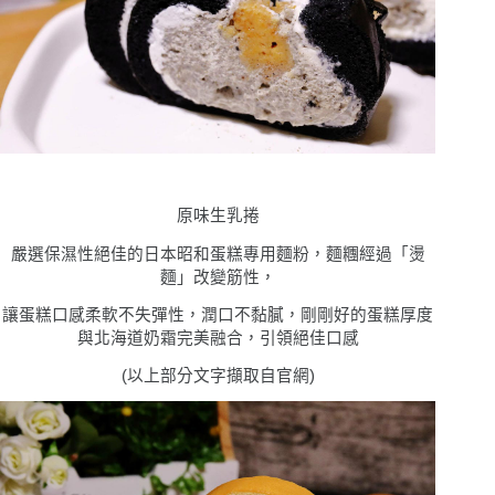
原味生乳捲
嚴選保濕性絕佳的日本昭和蛋糕專用麵粉，麵糰經過「燙
麵」改變筋性，
讓蛋糕口感柔軟不失彈性，潤口不黏膩，剛剛好的蛋糕厚度
與北海道奶霜完美融合，引領絕佳口感
(以上部分文字擷取自官網)