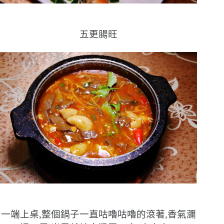
五更腸旺
一端上桌,整個鍋子一直咕嚕咕嚕的滾著,香氣瀰