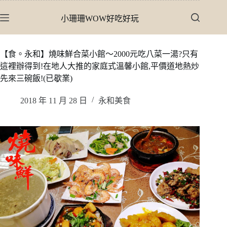
跳
小珊珊WOW好吃好玩
至
主
要
【食。永和】燒味鮮合菜小館〜2000元吃八菜一湯?只有
內
這裡辦得到!在地人大推的家庭式溫馨小館,平價道地熱炒
容
先來三碗飯!(已歇業)
2018 年 11 月 28 日
永和美食