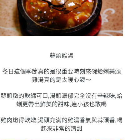
蒜頭雞湯
冬日這個季節真的是很重要時刻來碗蛤蜊蒜頭
雞湯真的是太暖心餒〜
蒜頭燉的軟綿可口,湯頭濃郁完全沒有辛辣味,蛤
蜊更帶出鮮美的甜味,連小孩也敢喝
雞肉燉得軟嫩,湯頭充滿的雞湯香氣與蒜頭香,喝
起來非常的清甜