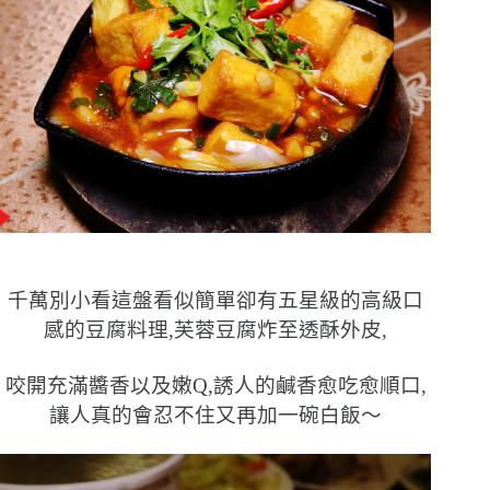
千萬別小看這盤看似簡單卻有五星級的高級口
感的豆腐料理,芙蓉豆腐炸至透酥外皮,
咬開充滿醬香以及嫩Q,誘人的鹹香愈吃愈順口,
讓人真的會忍不住又再加一碗白飯〜