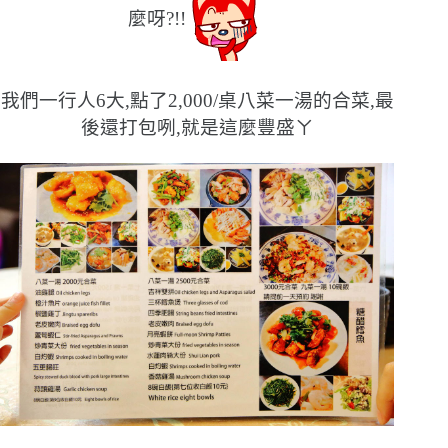
麼呀?!!
我們一行人6大,點了2,000/桌八菜一湯的合菜,最
後還打包咧,就是這麼豐盛ㄚ