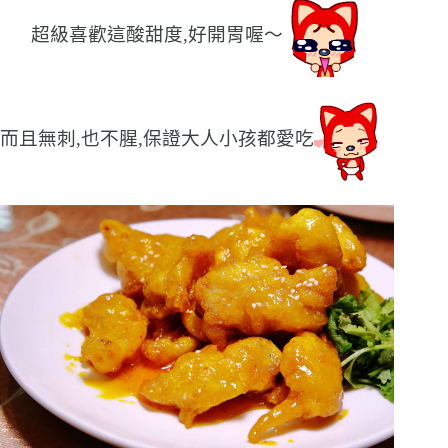
超級喜歡這酸甜度,好開胃喔〜
而且無刺,也不腥,保證大人小孩都愛吃