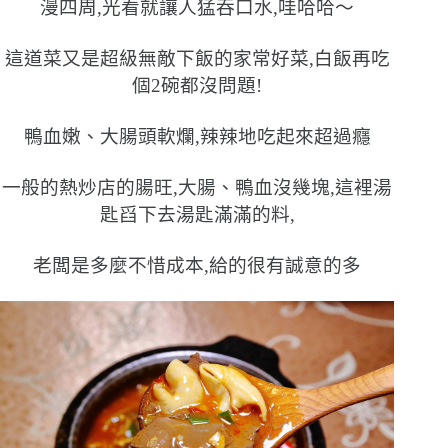
漫四周,光看就讓人猛吞口水,哇哈哈〜
這道菜又是超級無敵下飯的家常好菜,白飯再吃
個2碗都沒問題!
鴨血嫩、大腸頭軟爛,辣辣地吃起來超過癮
一般的熱炒店的腸旺,大腸、鴨血沒幾塊,這裡湯
匙舀下去湯匙滿滿的料,
老闆是多麼不惜成本,給的很有誠意的多