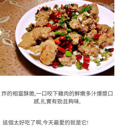
炸的相當酥脆,一口咬下雞肉的鮮嫩多汁爆漿口
感,扎實有勁且夠味,
這個太好吃了啊,今天最愛的就是它!